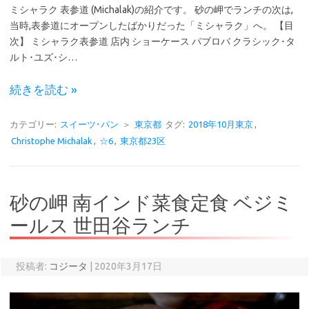
ミシャラク 表参道 (Michalak)の紹介です。 砂の岬でランチの次は,
当時,表参道にオープンしたばかりだった「ミシャラク」へ。 【目
次】 ミシャラク表参道 店内 ショーケース パブロバ クラシック･タ
ルト･ユズ･シ…
続きを読む »
カテゴリー:
スイーツ･パン
＞
東京都
タグ:
2018年10月東京
,
Christophe Michalak
,
☆6
,
東京都23区
砂の岬 南インド菜食定食 ベジミ
ールス 世田谷ランチ
投稿者:
コジータ
|
2020年3月17日