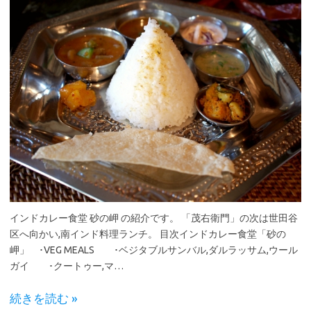
インドカレー食堂 砂の岬 の紹介です。 「茂右衛門」の次は世田谷
区へ向かい,南インド料理ランチ。 目次インドカレー食堂「砂の
岬」 ･VEG MEALS ･ベジタブルサンバル,ダルラッサム,ウール
ガイ ･クートゥー,マ…
続きを読む »