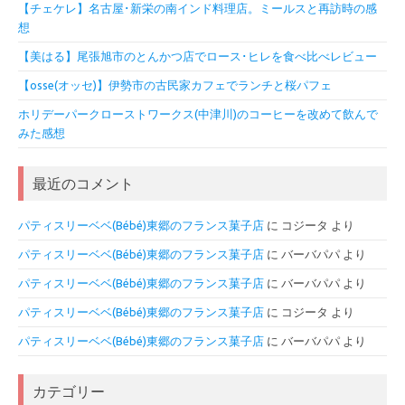
【チェケレ】名古屋･新栄の南インド料理店。ミールスと再訪時の感
想
【美はる】尾張旭市のとんかつ店でロース･ヒレを食べ比べレビュー
【osse(オッセ)】伊勢市の古民家カフェでランチと桜パフェ
ホリデーパークローストワークス(中津川)のコーヒーを改めて飲んで
みた感想
最近のコメント
パティスリーベベ(Bébé)東郷のフランス菓子店
に
コジータ
より
パティスリーベベ(Bébé)東郷のフランス菓子店
に
バーバパパ
より
パティスリーベベ(Bébé)東郷のフランス菓子店
に
バーバパパ
より
パティスリーベベ(Bébé)東郷のフランス菓子店
に
コジータ
より
パティスリーベベ(Bébé)東郷のフランス菓子店
に
バーバパパ
より
カテゴリー