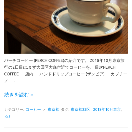
パーチコーヒー (PERCH COFFEE)の紹介です。 2018年10月東京旅
行の2日目は,まず大田区大森付近でコーヒーを。 目次PERCH
COFFEE ･店内 ･ハンドドリップコーヒー (ザンビア) ･カプチー
ノ …
続きを読む »
カテゴリー:
コーヒー
＞
東京都
タグ:
東京都23区
,
2018年10月東京
,
☆5