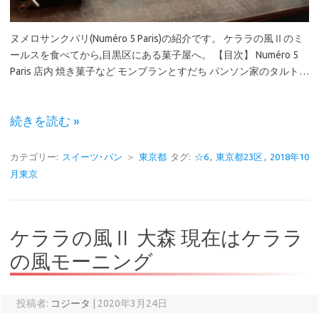
ヌメロサンクパリ(Numéro 5 Paris)の紹介です。 ケララの風Ⅱのミ
ールスを食べてから,目黒区にある菓子屋へ。 【目次】 Numéro 5
Paris 店内 焼き菓子など モンブランとすだち パンソン家のタルト…
続きを読む »
カテゴリー:
スイーツ･パン
＞
東京都
タグ:
☆6
,
東京都23区
,
2018年10
月東京
ケララの風Ⅱ 大森 現在はケララ
の風モーニング
投稿者:
コジータ
|
2020年3月24日