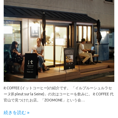
it COFFEE (イットコーヒー)の紹介です。 「イルプルーシュルラセ
ーヌ(Il pleut sur la Seine)」の次はコーヒーを飲みに。 it COFFEE 代
官山で見つけたお店。「ZOOMONE」という会…
続きを読む »