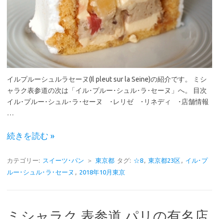
イルプルーシュルラセーヌ(Il pleut sur la Seine)の紹介です。 ミシ
ャラク表参道の次は「イル･プルー･シュル･ラ･セーヌ」へ。 目次
イル･プルー･シュル･ラ･セーヌ ･レリゼ ･リネディ ･店舗情報
…
続きを読む »
カテゴリー:
スイーツ･パン
＞
東京都
タグ:
☆8
,
東京都23区
,
イル･プ
ルー･シュル･ラ･セーヌ
,
2018年10月東京
ミシャラク 表参道 パリの有名店