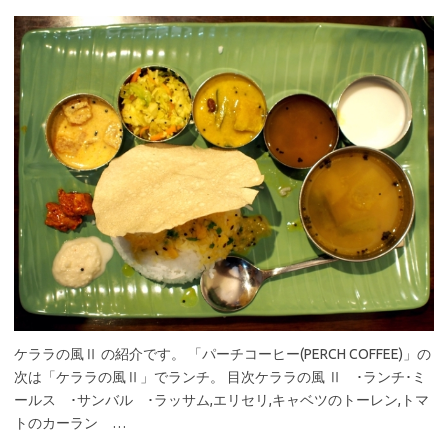
ケララの風Ⅱ の紹介です。 「パーチコーヒー(PERCH COFFEE)」の
次は「ケララの風Ⅱ」でランチ。 目次ケララの風 Ⅱ ･ランチ･ミ
ールス ･サンバル ･ラッサム,エリセリ,キャベツのトーレン,トマ
トのカーラン …