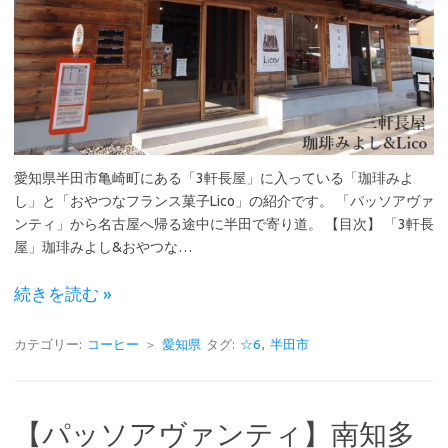
愛知県半田市亀崎町にある「3軒長屋」に入っている「珈琲みよ
し」と「おやつなフランス菓子Lico」の紹介です。 「パッソアヴァ
ンティ」から名古屋へ帰る途中に半田で寄り道。 【目次】 「3軒長
屋」珈琲みよし&おやつな…
続きを読む »
カテゴリー:
コーヒー
＞
愛知県
タグ:
☆6
,
半田市
【パッソアヴァンティ】南知多