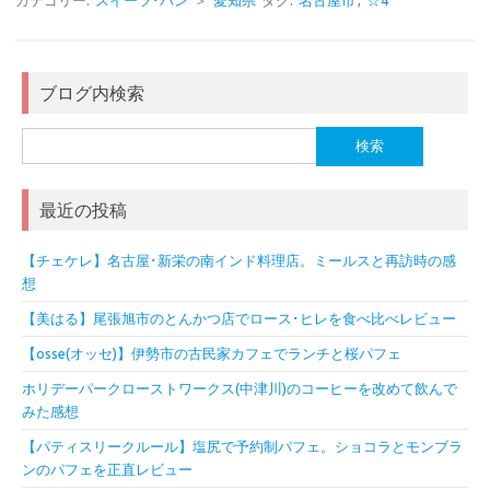
カテゴリー:
スイーツ･パン
＞
愛知県
タグ:
名古屋市
,
☆4
ブログ内検索
検
索:
最近の投稿
【チェケレ】名古屋･新栄の南インド料理店。ミールスと再訪時の感
想
【美はる】尾張旭市のとんかつ店でロース･ヒレを食べ比べレビュー
【osse(オッセ)】伊勢市の古民家カフェでランチと桜パフェ
ホリデーパークローストワークス(中津川)のコーヒーを改めて飲んで
みた感想
【パティスリークルール】塩尻で予約制パフェ。ショコラとモンブラ
ンのパフェを正直レビュー