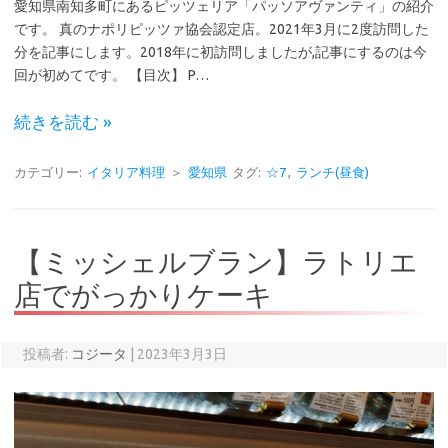
愛知県南知多町にあるピッツェリア「パッソアヴァンティ」の紹介
です。 真のナポリピッツァ協会認定店。2021年3月に2度訪問した
分を記事にします。2018年に初訪問しましたが,記事にするのは今
回が初めてです。 【目次】 P…
続きを読む »
カテゴリー:
イタリア料理
＞
愛知県
タグ:
☆7
,
ランチ(昼食)
【ミッシェルブラン】ラトリエ
店でがっかりケーキ
投稿者:
コジータ
|
2023年3月3日