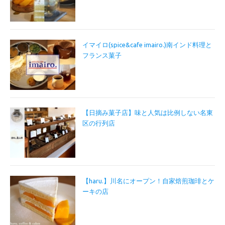
イマイロ(spice&cafe imairo.)南インド料理と
フランス菓子
【日摘み菓子店】味と人気は比例しない名東
区の行列店
【haru.】川名にオープン！自家焙煎珈琲とケ
ーキの店