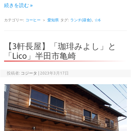
続きを読む »
カテゴリー:
コーヒー
＞
愛知県
タグ:
ランチ(昼食)
,
☆6
【3軒長屋】「珈琲みよし」と
「Lico」半田市亀崎
投稿者:
コジータ
|
2023年3月17日