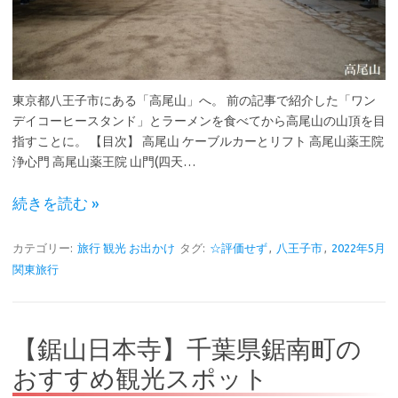
東京都八王子市にある「高尾山」へ。 前の記事で紹介した「ワン
デイコーヒースタンド」とラーメンを食べてから高尾山の山頂を目
指すことに。 【目次】 高尾山 ケーブルカーとリフト 高尾山薬王院
浄心門 高尾山薬王院 山門(四天…
続きを読む »
カテゴリー:
旅行 観光 お出かけ
タグ:
☆評価せず
,
八王子市
,
2022年5月
関東旅行
【鋸山日本寺】千葉県鋸南町の
おすすめ観光スポット