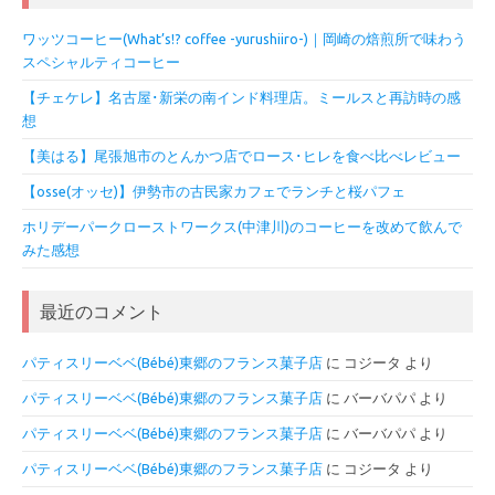
ワッツコーヒー(What’s!? coffee -yurushiiro-)｜岡崎の焙煎所で味わう
スペシャルティコーヒー
【チェケレ】名古屋･新栄の南インド料理店。ミールスと再訪時の感
想
【美はる】尾張旭市のとんかつ店でロース･ヒレを食べ比べレビュー
【osse(オッセ)】伊勢市の古民家カフェでランチと桜パフェ
ホリデーパークローストワークス(中津川)のコーヒーを改めて飲んで
みた感想
最近のコメント
パティスリーベベ(Bébé)東郷のフランス菓子店
に
コジータ
より
パティスリーベベ(Bébé)東郷のフランス菓子店
に
バーバパパ
より
パティスリーベベ(Bébé)東郷のフランス菓子店
に
バーバパパ
より
パティスリーベベ(Bébé)東郷のフランス菓子店
に
コジータ
より