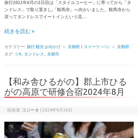
旅行2022年6月の2日目は「スタイルコーヒー」に寄ってから「タ
ンドレス」で取り置きし,「鞍馬寺」へ向かいました。鞍馬寺から
戻ってタンドレスでイートインという流…
続きを読む »
カテゴリー:
旅行 観光 お出かけ
＞
京都府
|
スイーツ･パン
＞
京都府
タグ:
☆9
,
タンドレス
,
京都市
【和み舎ひるがの】郡上市ひる
がの高原で研修合宿2024年8月
投稿者:
コジータ
|
2024年9月26日