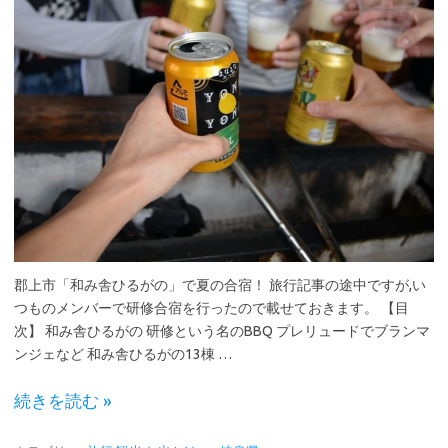
郡上市「和み舎ひるがの」で夏の合宿！ 旅行記事の途中ですが,い
つものメンバーで研修合宿を行ったので載せておきます。 【目
次】 和み舎ひるがの 研修という名のBBQ プレリュードでブランマ
ンジェなど 和み舎ひるがの13棟 …
続きを読む »