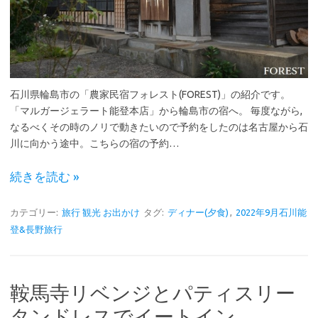
石川県輪島市の「農家民宿フォレスト(FOREST)」の紹介です。
「マルガージェラート能登本店」から輪島市の宿へ。 毎度ながら,
なるべくその時のノリで動きたいので予約をしたのは名古屋から石
川に向かう途中。こちらの宿の予約…
続きを読む »
カテゴリー:
旅行 観光 お出かけ
タグ:
ディナー(夕食)
,
2022年9月石川能
登&長野旅行
鞍馬寺リベンジとパティスリー
タンドレスでイートイン