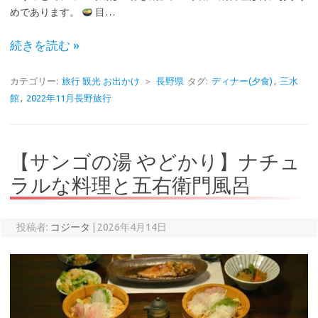
めであります。
目…
続きを読む »
カテゴリー:
旅行 観光 お出かけ
＞
長野県
タグ:
ディナー(夕食)
,
三水
館
,
2022年11月長野旅行
【サンゴの湯 やどかり】ナチュ
ラルな料理と五右衛門風呂
投稿者:
コジータ
|
2026年4月14日