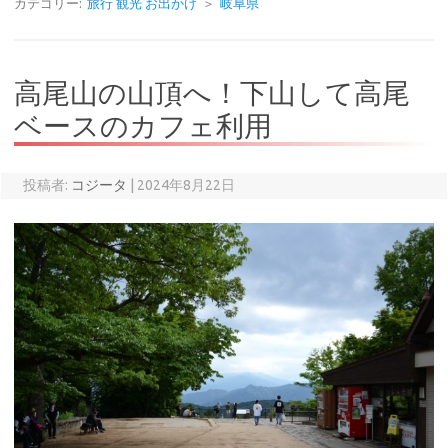
カテゴリー:
旅行 観光 お出かけ
＞
岐阜県
高尾山の山頂へ！下山して高尾
ベースのカフェ利用
投稿者:
コジータ
|
2024年8月22日