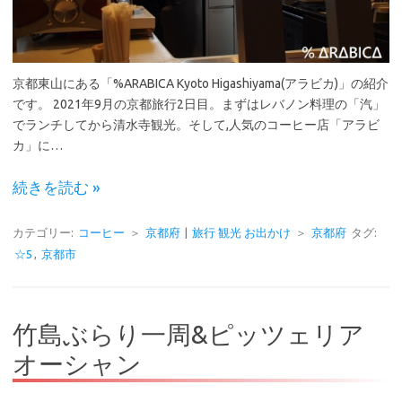
京都東山にある「%ARABICA Kyoto Higashiyama(アラビカ)」の紹介
です。 2021年9月の京都旅行2日目。まずはレバノン料理の「汽」
でランチしてから清水寺観光。そして,人気のコーヒー店「アラビ
カ」に…
続きを読む »
カテゴリー:
コーヒー
＞
京都府
|
旅行 観光 お出かけ
＞
京都府
タグ:
☆5
,
京都市
竹島ぶらり一周&ピッツェリア
オーシャン