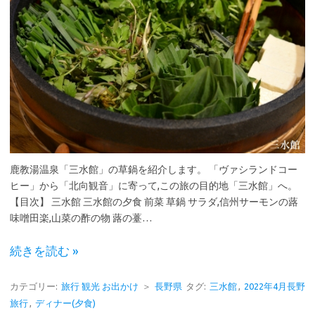
鹿教湯温泉「三水館」の草鍋を紹介します。 「ヴァシランドコー
ヒー」から「北向観音」に寄って,この旅の目的地「三水館」へ。
【目次】 三水館 三水館の夕食 前菜 草鍋 サラダ,信州サーモンの蕗
味噌田楽,山菜の酢の物 蕗の薹…
続きを読む »
カテゴリー:
旅行 観光 お出かけ
＞
長野県
タグ:
三水館
,
2022年4月長野
旅行
,
ディナー(夕食)