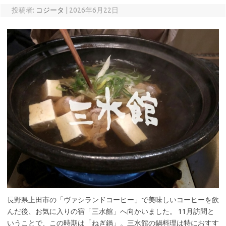
投稿者:
コジータ
|
2026年6月22日
長野県上田市の「ヴァシランドコーヒー」で美味しいコーヒーを飲
んだ後、お気に入りの宿「三水館」へ向かいました。 11月訪問と
いうことで、この時期は「ねぎ鍋」。三水館の鍋料理は特におすす