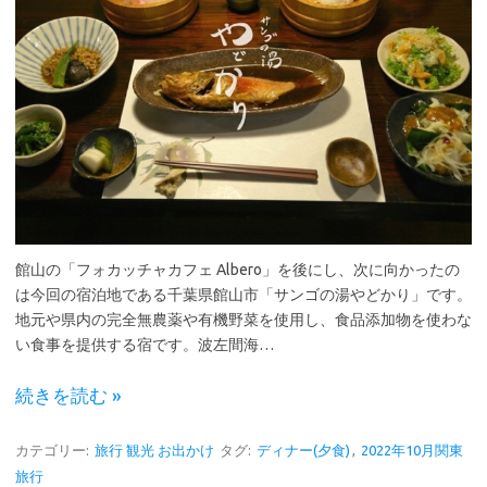
館山の「フォカッチャカフェ Albero」を後にし、次に向かったの
は今回の宿泊地である千葉県館山市「サンゴの湯やどかり」です。
地元や県内の完全無農薬や有機野菜を使用し、食品添加物を使わな
い食事を提供する宿です。波左間海…
続きを読む »
カテゴリー:
旅行 観光 お出かけ
タグ:
ディナー(夕食)
,
2022年10月関東
旅行