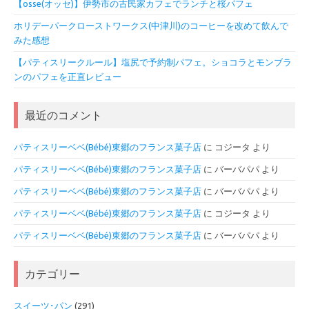
【osse(オッセ)】伊勢市の古民家カフェでランチと桜パフェ
ホリデーパークローストワークス(中津川)のコーヒーを改めて飲んで
みた感想
【パティスリークルール】塩尻で予約制パフェ。ショコラとモンブラ
ンのパフェを正直レビュー
最近のコメント
パティスリーベベ(Bébé)東郷のフランス菓子店
に
コジータ
より
パティスリーベベ(Bébé)東郷のフランス菓子店
に
バーバパパ
より
パティスリーベベ(Bébé)東郷のフランス菓子店
に
バーバパパ
より
パティスリーベベ(Bébé)東郷のフランス菓子店
に
コジータ
より
パティスリーベベ(Bébé)東郷のフランス菓子店
に
バーバパパ
より
カテゴリー
スイーツ･パン
(291)