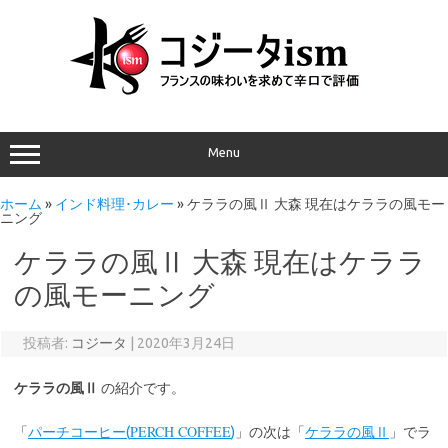
Menu
ホーム
»
インド料理･カレー
»
ケララの風Ⅱ 大森 現在はケララの風モー
ニング
ケララの風Ⅱ 大森 現在はケララ
の風モーニング
投稿者:
コジータ
|
2020年3月24日
ケララの風Ⅱ
の紹介です。
PERCH COFFEE
「
パーチコーヒー(
)
」の次は「
ケララの風Ⅱ
」でラ