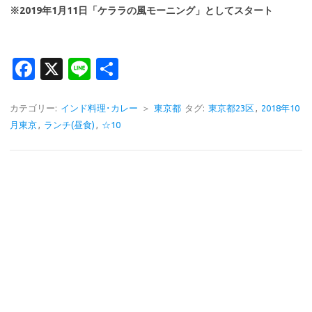
※2019年1月11日「ケララの風モーニング」としてスタート
Fa
X
Li
共
c
n
有
e
e
カテゴリー:
インド料理･カレー
＞
東京都
タグ:
東京都23区
,
2018年10
月東京
,
ランチ(昼食)
,
☆10
b
o
o
k