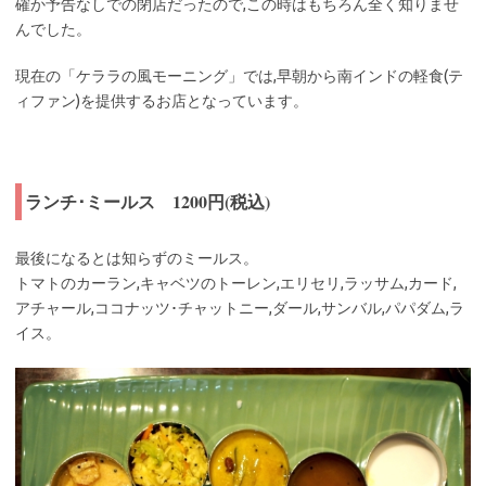
確か予告なしでの閉店だったので,この時はもちろん全く知りませ
んでした。
現在の「ケララの風モーニング」では,早朝から南インドの軽食(テ
ィファン)を提供するお店となっています。
ランチ･ミールス 1200円(税込)
最後になるとは知らずのミールス。
トマトのカーラン,キャベツのトーレン,エリセリ,ラッサム,カード,
アチャール,ココナッツ･チャットニー,ダール,サンバル,パパダム,ラ
イス。