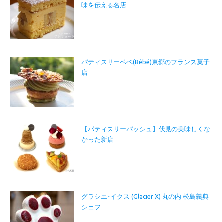
味を伝える名店
パティスリーベベ(Bébé)東郷のフランス菓子
店
【パティスリーパッシュ】伏見の美味しくな
かった新店
グラシエ･イクス (Glacier X) 丸の内 松島義典
シェフ