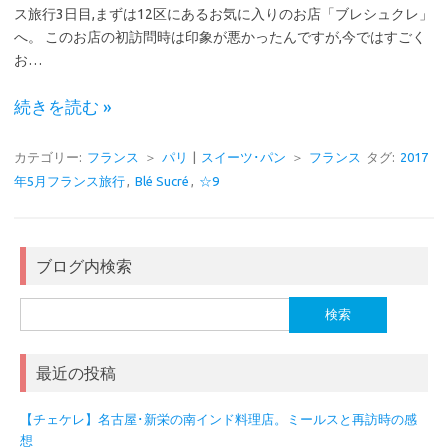
ス旅行3日目,まずは12区にあるお気に入りのお店「ブレシュクレ」
へ。 このお店の初訪問時は印象が悪かったんですが,今ではすごく
お…
続きを読む »
カテゴリー:
フランス
＞
パリ
|
スイーツ･パン
＞
フランス
タグ:
2017
年5月フランス旅行
,
Blé Sucré
,
☆9
ブログ内検索
検
索:
最近の投稿
【チェケレ】名古屋･新栄の南インド料理店。ミールスと再訪時の感
想