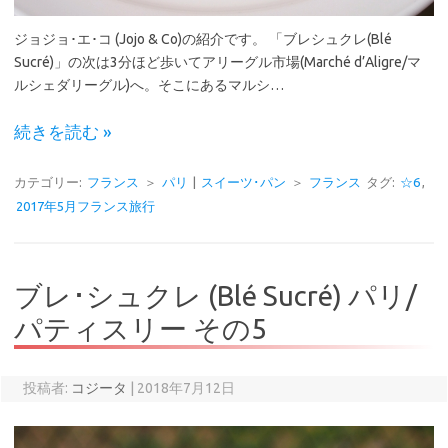
ジョジョ･エ･コ (Jojo & Co)の紹介です。 「ブレシュクレ(Blé
Sucré)」の次は3分ほど歩いてアリーグル市場(Marché d’Aligre/マ
ルシェダリーグル)へ。そこにあるマルシ…
続きを読む »
カテゴリー:
フランス
＞
パリ
|
スイーツ･パン
＞
フランス
タグ:
☆6
,
2017年5月フランス旅行
ブレ･シュクレ (Blé Sucré) パリ/
パティスリー その5
投稿者:
コジータ
|
2018年7月12日