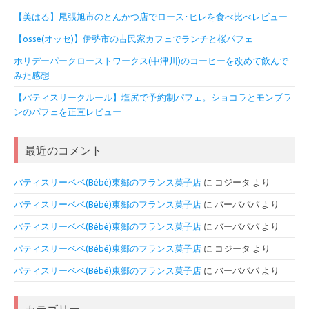
【美はる】尾張旭市のとんかつ店でロース･ヒレを食べ比べレビュー
【osse(オッセ)】伊勢市の古民家カフェでランチと桜パフェ
ホリデーパークローストワークス(中津川)のコーヒーを改めて飲んで
みた感想
【パティスリークルール】塩尻で予約制パフェ。ショコラとモンブラ
ンのパフェを正直レビュー
最近のコメント
パティスリーベベ(Bébé)東郷のフランス菓子店
に
コジータ
より
パティスリーベベ(Bébé)東郷のフランス菓子店
に
バーバパパ
より
パティスリーベベ(Bébé)東郷のフランス菓子店
に
バーバパパ
より
パティスリーベベ(Bébé)東郷のフランス菓子店
に
コジータ
より
パティスリーベベ(Bébé)東郷のフランス菓子店
に
バーバパパ
より
カテゴリー