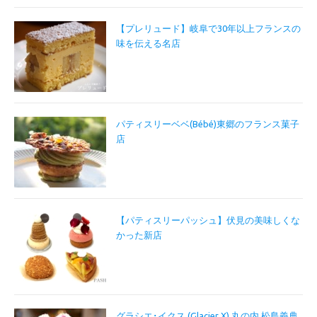
【プレリュード】岐阜で30年以上フランスの
味を伝える名店
パティスリーベベ(Bébé)東郷のフランス菓子
店
【パティスリーパッシュ】伏見の美味しくな
かった新店
グラシエ･イクス (Glacier X) 丸の内 松島義典