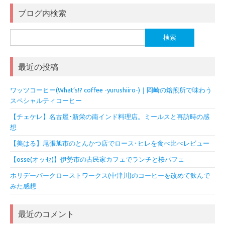
ブログ内検索
検
索:
最近の投稿
ワッツコーヒー(What’s!? coffee -yurushiiro-)｜岡崎の焙煎所で味わう
スペシャルティコーヒー
【チェケレ】名古屋･新栄の南インド料理店。ミールスと再訪時の感
想
【美はる】尾張旭市のとんかつ店でロース･ヒレを食べ比べレビュー
【osse(オッセ)】伊勢市の古民家カフェでランチと桜パフェ
ホリデーパークローストワークス(中津川)のコーヒーを改めて飲んで
みた感想
最近のコメント