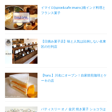
イマイロ(spice&cafe imairo.)南インド料理と
フランス菓子
【日摘み菓子店】味と人気は比例しない名東
区の行列店
【haru.】川名にオープン！自家焙煎珈琲とケ
ーキの店
パティスリー オノ 金沢 焼き菓子 ショコラは