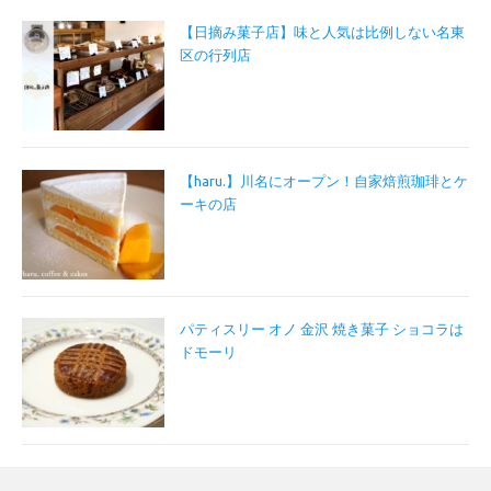
【日摘み菓子店】味と人気は比例しない名東
区の行列店
【haru.】川名にオープン！自家焙煎珈琲とケ
ーキの店
パティスリー オノ 金沢 焼き菓子 ショコラは
ドモーリ