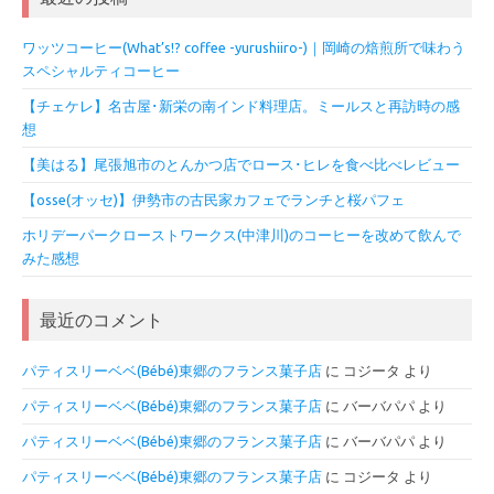
ワッツコーヒー(What’s!? coffee -yurushiiro-)｜岡崎の焙煎所で味わう
スペシャルティコーヒー
【チェケレ】名古屋･新栄の南インド料理店。ミールスと再訪時の感
想
【美はる】尾張旭市のとんかつ店でロース･ヒレを食べ比べレビュー
【osse(オッセ)】伊勢市の古民家カフェでランチと桜パフェ
ホリデーパークローストワークス(中津川)のコーヒーを改めて飲んで
みた感想
最近のコメント
パティスリーベベ(Bébé)東郷のフランス菓子店
に
コジータ
より
パティスリーベベ(Bébé)東郷のフランス菓子店
に
バーバパパ
より
パティスリーベベ(Bébé)東郷のフランス菓子店
に
バーバパパ
より
パティスリーベベ(Bébé)東郷のフランス菓子店
に
コジータ
より