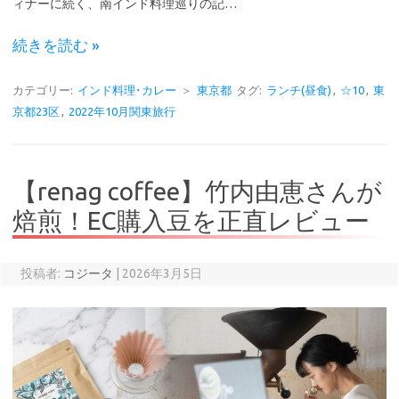
ィナーに続く、南インド料理巡りの記…
続きを読む »
カテゴリー:
インド料理･カレー
＞
東京都
タグ:
ランチ(昼食)
,
☆10
,
東
京都23区
,
2022年10月関東旅行
【renag coffee】竹内由恵さんが
焙煎！EC購入豆を正直レビュー
投稿者:
コジータ
|
2026年3月5日