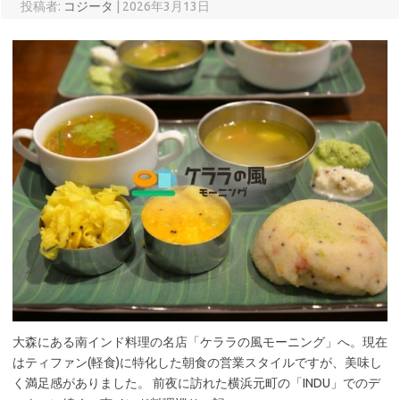
投稿者:
コジータ
|
2026年3月13日
大森にある南インド料理の名店「ケララの風モーニング」へ。現在
はティファン(軽食)に特化した朝食の営業スタイルですが、美味し
く満足感がありました。 前夜に訪れた横浜元町の「INDU」でのデ