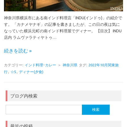
神奈川県横浜市にある南インド料理店「INDU(インドゥ)」の紹介で
す。 「カナメヤナギ」の記事を書きましたが、この日の夜は気に
なっていた横浜元町の南インド料理屋でディナー。 【目次】 INDU
店内 ラムヴァラティヤトゥ…
続きを読む »
カテゴリー:
インド料理･カレー
＞
神奈川県
タグ:
2022年10月関東旅
行
,
☆5
,
ディナー(夕食)
ブログ内検索
検
索:
最近の投稿