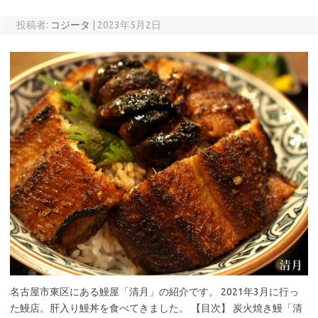
投稿者:
コジータ
|
2023年5月2日
名古屋市東区にある鰻屋「清月」の紹介です。 2021年3月に行っ
た鰻店。肝入り鰻丼を食べてきました。 【目次】 炭火焼き鰻「清