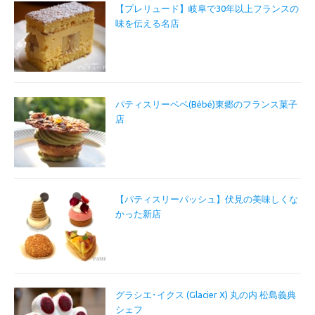
【プレリュード】岐阜で30年以上フランスの
味を伝える名店
パティスリーベベ(Bébé)東郷のフランス菓子
店
【パティスリーパッシュ】伏見の美味しくな
かった新店
グラシエ･イクス (Glacier X) 丸の内 松島義典
シェフ