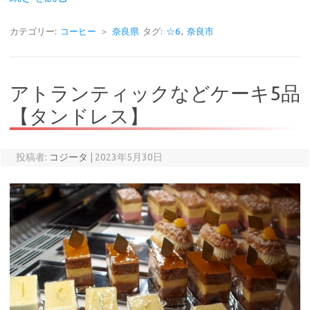
カテゴリー:
コーヒー
＞
奈良県
タグ:
☆6
,
奈良市
アトランティックなどケーキ5品
【タンドレス】
投稿者:
コジータ
|
2023年5月30日