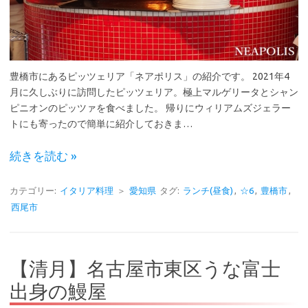
豊橋市にあるピッツェリア「ネアポリス」の紹介です。 2021年4
月に久しぶりに訪問したピッツェリア。極上マルゲリータとシャン
ピニオンのピッツァを食べました。 帰りにウィリアムズジェラー
トにも寄ったので簡単に紹介しておきま…
続きを読む »
カテゴリー:
イタリア料理
＞
愛知県
タグ:
ランチ(昼食)
,
☆6
,
豊橋市
,
西尾市
【清月】名古屋市東区うな富士
出身の鰻屋