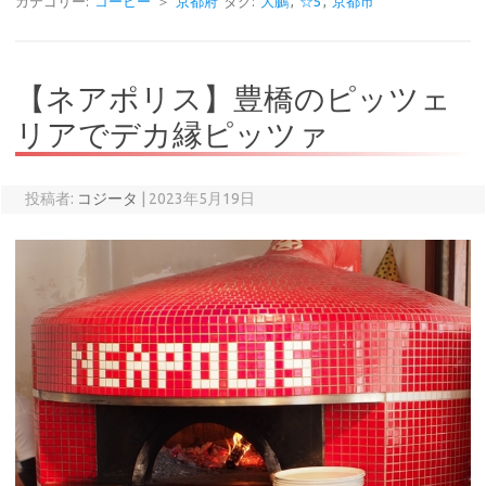
カテゴリー:
コーヒー
＞
京都府
タグ:
大鵬
,
☆5
,
京都市
【ネアポリス】豊橋のピッツェ
リアでデカ縁ピッツァ
投稿者:
コジータ
|
2023年5月19日