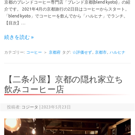
京都のブレンドコーヒー専門店「ブレンド京都(blend kyoto)」の紹
介です。 2021年4月の京都旅行の2日目はコーヒーからスタート。
「blend kyoto」でコーヒーを飲んでから「ハルヒナ」でランチ。
【目次】…
続きを読む »
カテゴリー:
コーヒー
＞
京都府
タグ:
☆評価せず
,
京都市
,
ハルヒナ
【二条小屋】京都の隠れ家立ち
飲みコーヒー店
投稿者:
コジータ
|
2023年5月23日