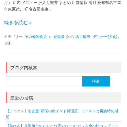
月」 店内 メニュー 肝入り鰻丼 まとめ 店舗情報 清月 愛知県名古屋
市東区徳川町 名古屋市東…
続きを読む »
カテゴリー:
その他飲食店
＞
愛知県
タグ:
名古屋市
,
ディナー(夕食)
,
☆2
ブログ内検索
検
索:
最近の投稿
【チェケレ】名古屋･新栄の南インド料理店。ミールスと再訪時の感
想
【美はる】尾張旭市のとんかつ店でロース･ヒレを食べ比べレビュー