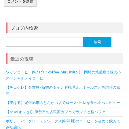
ブログ内検索
検
索:
最近の投稿
ワッツコーヒー(What’s!? coffee -yurushiiro-)｜岡崎の焙煎所で味わう
スペシャルティコーヒー
【チェケレ】名古屋･新栄の南インド料理店。ミールスと再訪時の感
想
【美はる】尾張旭市のとんかつ店でロース･ヒレを食べ比べレビュー
【osse(オッセ)】伊勢市の古民家カフェでランチと桜パフェ
ホリデーパークローストワークス(中津川)のコーヒーを改めて飲んで
みた感想