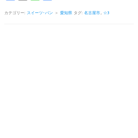
c
n
有
e
e
カテゴリー:
スイーツ･パン
＞
愛知県
タグ:
名古屋市
,
☆3
b
o
o
k