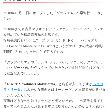
2018年12月13日にオープンした「グラシエ X」へ早速行ってみま
した。
2016年まで名古屋マリオットアソシアホテルでシェフパティシエ
を務めていた松島義典氏のお店です。
松島義典氏といえば,クープ･デュ･モンド･ドゥ･ラ･パティスリー
La Coupe du Monde de la Pâtisserie
(
)というヴァローナの大会の氷彫
刻部門で1位になったことで有名ですね。
「クラブハリエ」や「アンリ･シャルパンティエ」のテクニカルア
ドバイザーやその他色々やっていたみたいですけど,現在はどうい
う状況なんでしょうか。
Glacier X Yoshinori Matsushima
「
」と名前が入ってますが,
ショコ
ラトリータカス
みたいな表向きはオーナーだけど出資者がいるパタ
ーンだったりして。
実際はどうなのか知りませんけど,何というか,ここの菓子を見ても
食べても今更こんなお菓子を本当にやりたかったのかな？と感じず