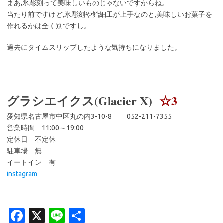
まあ,氷彫刻って美味しいものじゃないですからね。
当たり前ですけど,氷彫刻や飴細工が上手なのと,美味しいお菓子を
作れるかは全く別ですし。
過去にタイムスリップしたような気持ちになりました。
グラシエイクス(Glacier X)
☆3
愛知県名古屋市中区丸の内3-10-8 052-211-7355
営業時間 11:00～19:00
定休日 不定休
駐車場 無
イートイン 有
instagram
Fa
X
Li
共