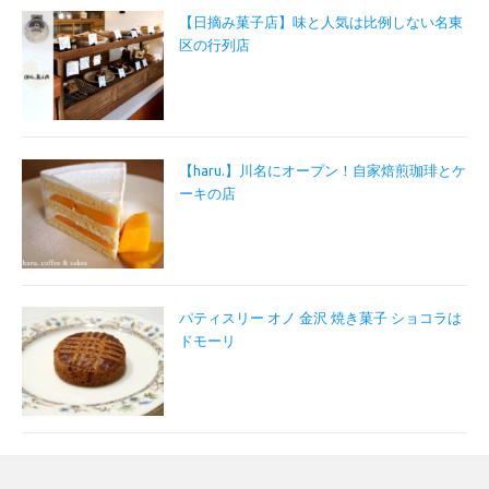
【日摘み菓子店】味と人気は比例しない名東
区の行列店
【haru.】川名にオープン！自家焙煎珈琲とケ
ーキの店
パティスリー オノ 金沢 焼き菓子 ショコラは
ドモーリ