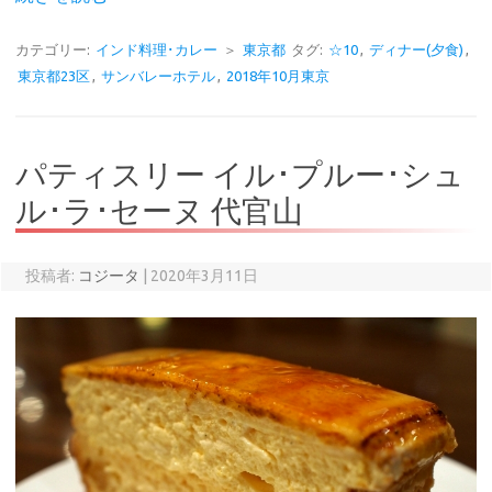
カテゴリー:
インド料理･カレー
＞
東京都
タグ:
☆10
,
ディナー(夕食)
,
東京都23区
,
サンバレーホテル
,
2018年10月東京
パティスリー イル･プルー･シュ
ル･ラ･セーヌ 代官山
投稿者:
コジータ
|
2020年3月11日