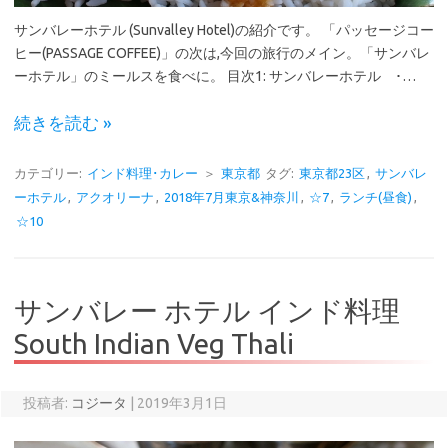
サンバレーホテル (Sunvalley Hotel)の紹介です。 「パッセージコー
ヒー(PASSAGE COFFEE)」の次は,今回の旅行のメイン。「サンバレ
ーホテル」のミールスを食べに。 目次1: サンバレーホテル ･…
続きを読む »
カテゴリー:
インド料理･カレー
＞
東京都
タグ:
東京都23区
,
サンバレ
ーホテル
,
アクオリーナ
,
2018年7月東京&神奈川
,
☆7
,
ランチ(昼食)
,
☆10
サンバレー ホテル インド料理
South Indian Veg Thali
投稿者:
コジータ
|
2019年3月1日