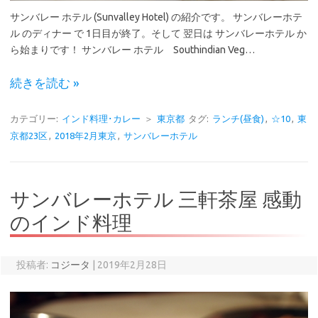
サンバレー ホテル (Sunvalley Hotel) の紹介です。 サンバレーホテ
ル のディナー で 1日目が終了。そして 翌日は サンバレーホテル か
ら始まりです！ サンバレー ホテル Southindian Veg…
続きを読む »
カテゴリー:
インド料理･カレー
＞
東京都
タグ:
ランチ(昼食)
,
☆10
,
東
京都23区
,
2018年2月東京
,
サンバレーホテル
サンバレーホテル 三軒茶屋 感動
のインド料理
投稿者:
コジータ
|
2019年2月28日