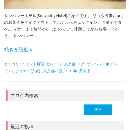
サンバレーホテル(Sunvalley Hotel)の紹介です。 リョウラ(Ryoura)
のお菓子をテイクアウトしてホテルへチェックイン。お菓子を食
べ,ディナーまで時間があったので少し休憩してからお店へ向か
う。 サンバレー…
続きを読む »
カテゴリー:
インド料理･カレー
＞
東京都
タグ:
サンバレーホテル
,
☆10
,
ディナー(夕食)
,
東京都23区
,
2018年2月東京
ブログ内検索
検
索:
最近の投稿