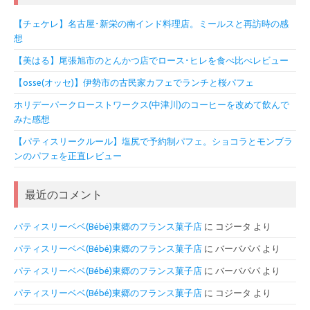
【チェケレ】名古屋･新栄の南インド料理店。ミールスと再訪時の感
想
【美はる】尾張旭市のとんかつ店でロース･ヒレを食べ比べレビュー
【osse(オッセ)】伊勢市の古民家カフェでランチと桜パフェ
ホリデーパークローストワークス(中津川)のコーヒーを改めて飲んで
みた感想
【パティスリークルール】塩尻で予約制パフェ。ショコラとモンブラ
ンのパフェを正直レビュー
最近のコメント
パティスリーベベ(Bébé)東郷のフランス菓子店
に
コジータ
より
パティスリーベベ(Bébé)東郷のフランス菓子店
に
バーバパパ
より
パティスリーベベ(Bébé)東郷のフランス菓子店
に
バーバパパ
より
パティスリーベベ(Bébé)東郷のフランス菓子店
に
コジータ
より