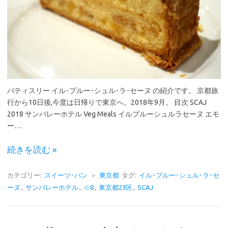
パティスリー イル･プルー･シュル･ラ･セーヌ の紹介です。 京都旅
行から10日後,今度は日帰りで東京へ。2018年9月。 目次 SCAJ
2018 サンバレーホテル Veg Meals イルプルーシュルラセーヌ エモ
ー…
続きを読む »
カテゴリー:
スイーツ･パン
＞
東京都
タグ:
イル･プルー･シュル･ラ･セ
ーヌ
,
サンバレーホテル
,
☆8
,
東京都23区
,
SCAJ