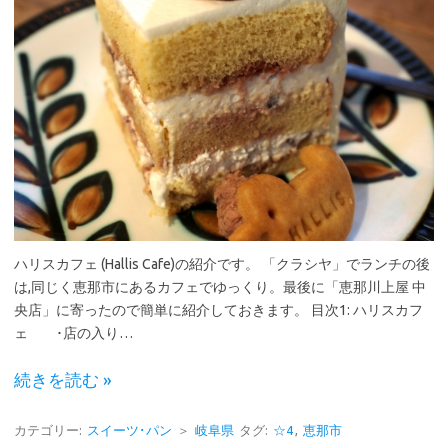
ハリスカフェ (Hallis Cafe)の紹介です。 「クラシヤ」でランチの後
は,同じく恵那市にあるカフェでゆっくり。最後に「恵那川上屋 中
央店」に寄ったので簡単に紹介しておきます。 目次1: ハリスカフ
ェ ･店の入り…
続きを読む »
カテゴリー:
スイーツ･パン
＞
岐阜県
タグ:
☆4
,
恵那市