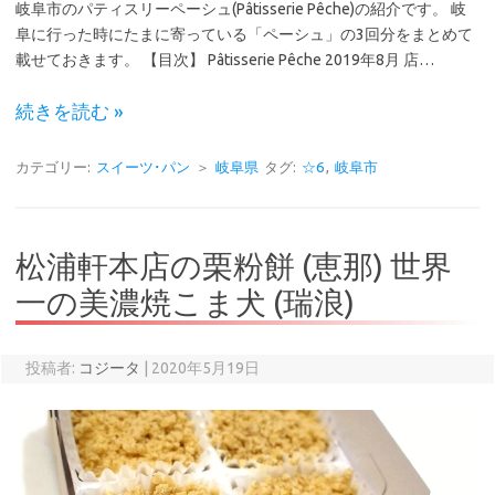
岐阜市のパティスリーペーシュ(Pâtisserie Pêche)の紹介です。 岐
阜に行った時にたまに寄っている「ペーシュ」の3回分をまとめて
載せておきます。 【目次】 Pâtisserie Pêche 2019年8月 店…
続きを読む »
カテゴリー:
スイーツ･パン
＞
岐阜県
タグ:
☆6
,
岐阜市
松浦軒本店の栗粉餅 (恵那) 世界
一の美濃焼こま犬 (瑞浪)
投稿者:
コジータ
|
2020年5月19日