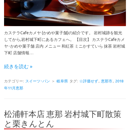
カステラCafeカメヤ (かめや菓子舗)の紹介です。 岩村城跡を観光
してから,岩村城下町にあるカフェへ。 【目次】 カステラCafeカメ
ヤ･かめや菓子舗 店内 メニュー 和紅茶 ミニかすていら 抹茶 岩村城
下町 店舗情報…
続きを読む »
カテゴリー:
スイーツ･パン
＞
岐阜県
タグ:
☆評価せず
,
恵那市
,
2018
年11月恵那
松浦軒本店 恵那 岩村城下町散策
と栗きんとん