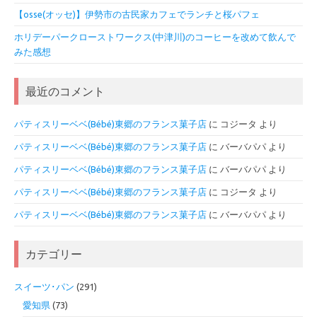
【osse(オッセ)】伊勢市の古民家カフェでランチと桜パフェ
ホリデーパークローストワークス(中津川)のコーヒーを改めて飲んで
みた感想
最近のコメント
パティスリーベベ(Bébé)東郷のフランス菓子店
に
コジータ
より
パティスリーベベ(Bébé)東郷のフランス菓子店
に
バーバパパ
より
パティスリーベベ(Bébé)東郷のフランス菓子店
に
バーバパパ
より
パティスリーベベ(Bébé)東郷のフランス菓子店
に
コジータ
より
パティスリーベベ(Bébé)東郷のフランス菓子店
に
バーバパパ
より
カテゴリー
スイーツ･パン
(291)
愛知県
(73)