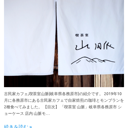
古民家カフェ,喫茶室山脈(岐阜県各務原市)の紹介です。 2019年10
月に各務原市にある古民家カフェで自家焙煎の珈琲とモンブランを
2種食べてみました。 【目次】 「喫茶室 山脈」岐阜県各務原市 シ
ョーケース 店内 山脈モ…
続きを読む »