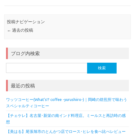
投稿ナビゲーション
←
過去の投稿
ブログ内検索
検
索:
最近の投稿
ワッツコーヒー(What’s!? coffee -yurushiiro-)｜岡崎の焙煎所で味わう
スペシャルティコーヒー
【チェケレ】名古屋･新栄の南インド料理店。ミールスと再訪時の感
想
【美はる】尾張旭市のとんかつ店でロース･ヒレを食べ比べレビュー