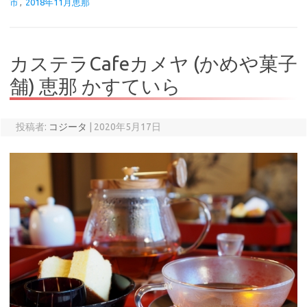
市
,
2018年11月恵那
カステラCafeカメヤ (かめや菓子
舗) 恵那 かすていら
投稿者:
コジータ
|
2020年5月17日