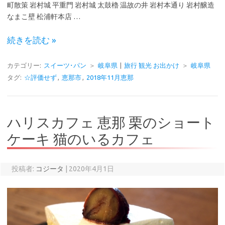
町散策 岩村城 平重門 岩村城 太鼓櫓 温故の井 岩村本通り 岩村醸造
なまこ壁 松浦軒本店 …
続きを読む »
カテゴリー:
スイーツ･パン
＞
岐阜県
|
旅行 観光 お出かけ
＞
岐阜県
タグ:
☆評価せず
,
恵那市
,
2018年11月恵那
ハリスカフェ 恵那 栗のショート
ケーキ 猫のいるカフェ
投稿者:
コジータ
|
2020年4月1日