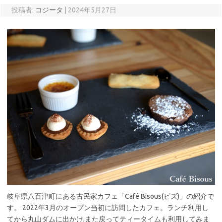
投稿者:
コジータ
|
2024年5月27日
岐阜県八百津町にある古民家カフェ「Café Bisous(ビズ)」の紹介で
す。 2022年3月のオープン当初に訪問したカフェ。ランチ利用し
てから丸山ダムに出かけ,また戻ってティータイムも利用してみま