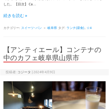
した。 【目次】 Ca…
続きを読む »
カテゴリー:
スイーツ･パン
＞
岐阜県
タグ:
ランチ(昼食)
,
☆4
【アンティエール】コンテナの
中のカフェ岐阜県山県市
投稿者:
コジータ
|
2024年4月9日