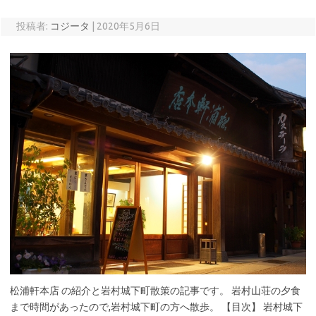
投稿者:
コジータ
|
2020年5月6日
松浦軒本店 の紹介と岩村城下町散策の記事です。 岩村山荘の夕食
まで時間があったので,岩村城下町の方へ散歩。 【目次】 岩村城下