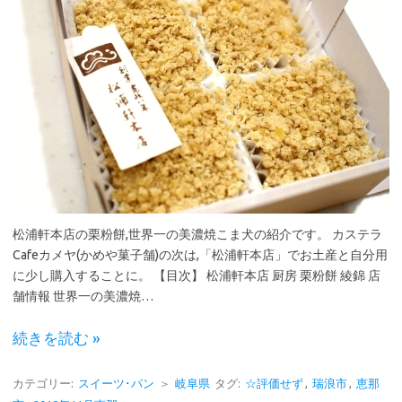
松浦軒本店の栗粉餅,世界一の美濃焼こま犬の紹介です。 カステラ
Cafeカメヤ(かめや菓子舗)の次は,「松浦軒本店」でお土産と自分用
に少し購入することに。 【目次】 松浦軒本店 厨房 栗粉餅 綾錦 店
舗情報 世界一の美濃焼…
続きを読む »
カテゴリー:
スイーツ･パン
＞
岐阜県
タグ:
☆評価せず
,
瑞浪市
,
恵那