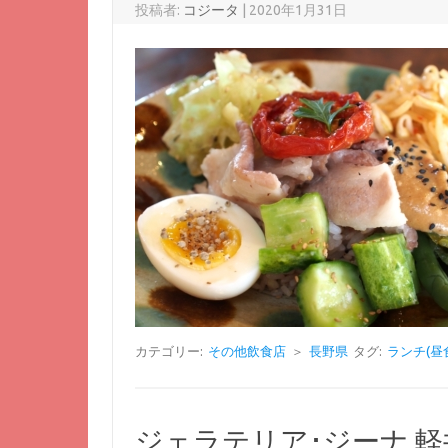
投稿者:
コジータ
|
2020年1月31日
カテゴリー:
その他飲食店
＞
長野県
タグ:
ランチ(昼
ジェラテリア･ジーナ 軽井沢