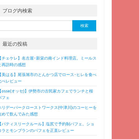
ブログ内検索
検
:
最近の投稿
【チェケレ】名古屋･新栄の南インド料理店。ミールス
と再訪時の感想
【美はる】尾張旭市のとんかつ店でロース･ヒレを食べ
比べレビュー
【osse(オッセ)】伊勢市の古民家カフェでランチと桜
パフェ
ホリデーパークローストワークス(中津川)のコーヒーを
改めて飲んでみた感想
【パティスリークルール】塩尻で予約制パフェ。ショ
コラとモンブランのパフェを正直レビュー