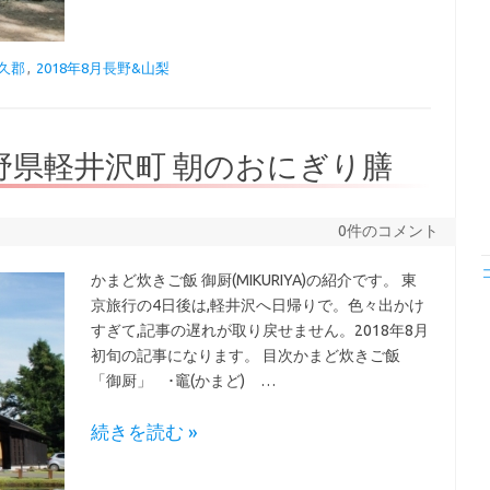
久郡
,
2018年8月長野&山梨
野県軽井沢町 朝のおにぎり膳
0件のコメント
かまど炊きご飯 御厨(MIKURIYA)の紹介です。 東
京旅行の4日後は,軽井沢へ日帰りで。色々出かけ
すぎて,記事の遅れが取り戻せません。2018年8月
初旬の記事になります。 目次かまど炊きご飯
「御厨」 ･竈(かまど) …
続きを読む »