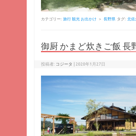
カテゴリー:
旅行 観光 お出かけ
＞
長野県
タグ:
北佐
御厨 かまど炊きご飯 長
投稿者:
コジータ
|
2020年1月27日