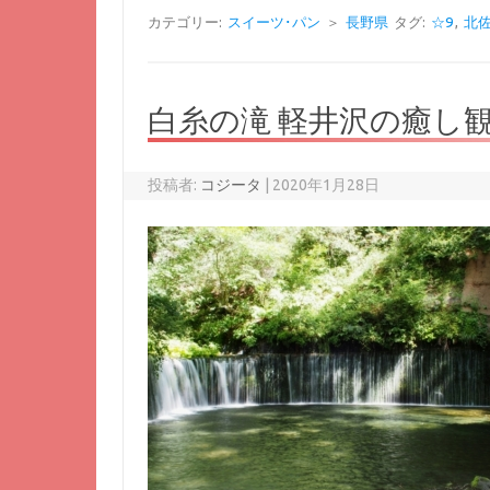
カテゴリー:
スイーツ･パン
＞
長野県
タグ:
☆9
,
北
白糸の滝 軽井沢の癒し
投稿者:
コジータ
|
2020年1月28日