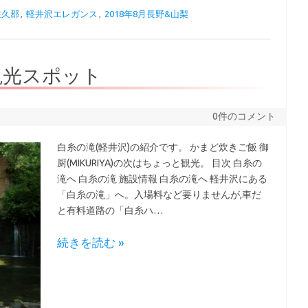
佐久郡
,
軽井沢エレガンス
,
2018年8月長野&山梨
観光スポット
0件のコメント
白糸の滝(軽井沢)の紹介です。 かまど炊きご飯 御
厨(MIKURIYA)の次はちょっと観光。 目次 白糸の
滝へ 白糸の滝 施設情報 白糸の滝へ 軽井沢にある
「白糸の滝」へ。入場料など要りませんが,車だ
と有料道路の「白糸ハ…
続きを読む »