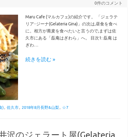
0件のコメント
Maru Cafe (マルカフェ)の紹介です。 「ジェラテ
リア･ジーナ(Gelateria Gina)」の次は,昼食を食べ
に。相方が蕎麦を食べたいと言うので,まずは佐
久市にある「磊庵はぎわら」へ。 目次1: 磊庵 は
ぎわ…
続きを読む »
食)
,
佐久市
,
2018年8月長野&山梨
,
☆7
のジェラート屋(Gelateria