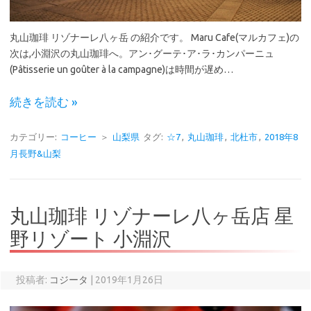
丸山珈琲 リゾナーレ八ヶ岳 の紹介です。 Maru Cafe(マルカフェ)の
次は,小淵沢の丸山珈琲へ。アン･グーテ･ア･ラ･カンパーニュ
(Pâtisserie un goûter à la campagne)は時間が遅め…
続きを読む »
カテゴリー:
コーヒー
＞
山梨県
タグ:
☆7
,
丸山珈琲
,
北杜市
,
2018年8
月長野&山梨
丸山珈琲 リゾナーレ八ヶ岳店 星
野リゾート 小淵沢
投稿者:
コジータ
|
2019年1月26日