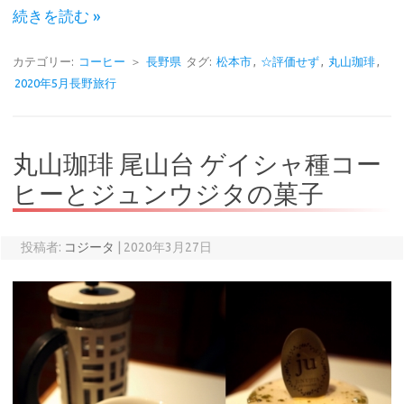
続きを読む »
カテゴリー:
コーヒー
＞
長野県
タグ:
松本市
,
☆評価せず
,
丸山珈琲
,
2020年5月長野旅行
丸山珈琲 尾山台 ゲイシャ種コー
ヒーとジュンウジタの菓子
投稿者:
コジータ
|
2020年3月27日