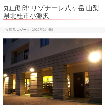
丸山珈琲 リゾナーレ八ヶ岳 山梨
県北杜市小淵沢
投稿者:
コジータ
|
2020年2月4日