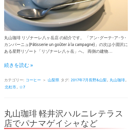
丸山珈琲 リゾナーレ八ヶ岳店 の紹介です。 「アン･グーテ･ア･ラ･
カンパーニュ(Pâtisserie un goûter à la campagne)」の次は小淵沢に
ある星野リゾート「リゾナーレ八ヶ岳」へ。 両側の建物…
続きを読む »
カテゴリー:
コーヒー
＞
山梨県
タグ:
2017年7月長野&山梨
,
丸山珈琲
,
北杜市
,
☆7
丸山珈琲 軽井沢ハルニレテラス
店でパナマゲイシャなど