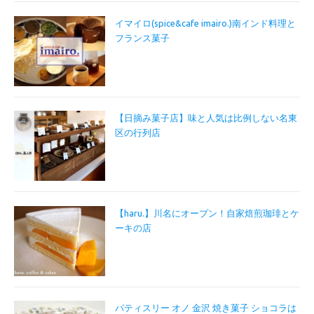
イマイロ(spice&cafe imairo.)南インド料理と
フランス菓子
【日摘み菓子店】味と人気は比例しない名東
区の行列店
【haru.】川名にオープン！自家焙煎珈琲とケ
ーキの店
パティスリー オノ 金沢 焼き菓子 ショコラは