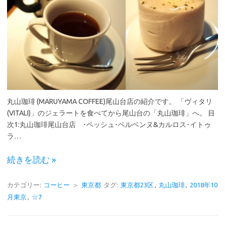
丸山珈琲 (MARUYAMA COFFEE)尾山台店の紹介です。 「ヴィタリ
(VITALI)」のジェラートを食べてから尾山台の「丸山珈琲」へ。 目
次1:丸山珈琲尾山台店 ･ペッシュ･ベルベンヌ&カルロス･イトゥ
ラ…
続きを読む »
カテゴリー:
コーヒー
＞
東京都
タグ:
東京都23区
,
丸山珈琲
,
2018年10
月東京
,
☆7