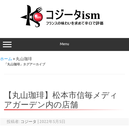
Menu
ホーム
»
丸山珈琲
「
丸山珈琲
」タグアーカイブ
【丸山珈琲】松本市信毎メディ
アガーデン内の店舗
投稿者:
コジータ
|
2022年5月5日