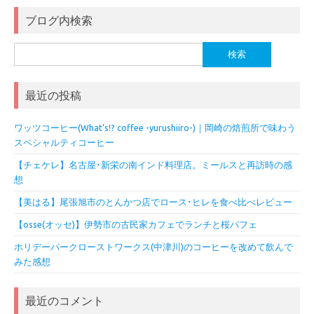
ブログ内検索
検
索:
最近の投稿
ワッツコーヒー(What’s!? coffee -yurushiiro-)｜岡崎の焙煎所で味わう
スペシャルティコーヒー
【チェケレ】名古屋･新栄の南インド料理店。ミールスと再訪時の感
想
【美はる】尾張旭市のとんかつ店でロース･ヒレを食べ比べレビュー
【osse(オッセ)】伊勢市の古民家カフェでランチと桜パフェ
ホリデーパークローストワークス(中津川)のコーヒーを改めて飲んで
みた感想
最近のコメント