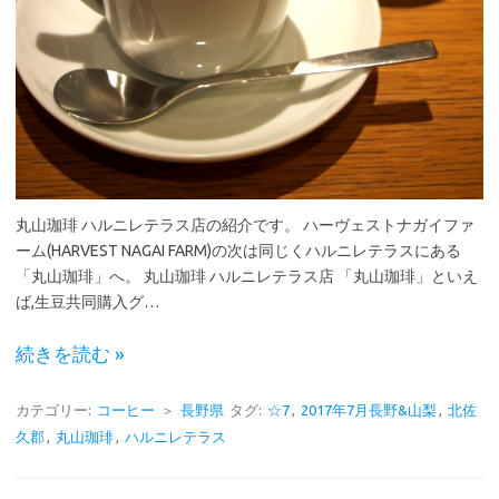
丸山珈琲 ハルニレテラス店の紹介です。 ハーヴェストナガイファ
ーム(HARVEST NAGAI FARM)の次は同じくハルニレテラスにある
「丸山珈琲」へ。 丸山珈琲 ハルニレテラス店 「丸山珈琲」といえ
ば,生豆共同購入グ…
続きを読む »
カテゴリー:
コーヒー
＞
長野県
タグ:
☆7
,
2017年7月長野&山梨
,
北佐
久郡
,
丸山珈琲
,
ハルニレテラス