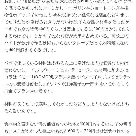
お菓子の”価格だけ”を見たら,大抵の品が600円を超えてくるので,高
く感じるかもしれない。しかし,マーガリンやショートニングや植
物性ホイップ,その他にも得体の知れない低質な既製品などを使っ
てたりだとか,挙げるときりがないけど,そんな酷い材料を使ったケ
ーキでも今の時代400円くらいは普通にするし,500円とかしてたり
するわけです。しかも,そんなお店が大半を占めている。高校生の
バイトが数分で作る技術もいらないクレープだって,材料最悪なの
に400円超えてくるでしょ。
ベベで使っている材料は,もちろん上に挙げたような低質なものは
使わないし,「イル･プルー･シュル･ラ･セーヌ」の材料に加え,ショ
コラはドモーリ(DOMORI),フランス産のバター,イルプルではフラン
スの小麦粉は使わないが,ベベでは洋菓子の一部を除いてか,もしく
は全てフランスの粉です。
材料が良くたって,美味しくなかったらどうしようもないけど,もち
ろん旨いんです。
食べ物と言えない何の価値もない物体が400円もするのに,その何倍
もコストがかかった極上のものが600円～700円出せば食べれちゃ