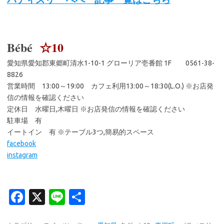
Bébé
☆10
愛知県愛知郡東郷町清水1-10-1 グローリア壱番館 1F 0561-38-
8826
営業時間 13:00～19:00 カフェ利用13:00～18:30(L.O.) ※お店発
信の情報を確認ください
定休日 水曜日,木曜日 ※お店発信の情報を確認ください
駐車場 有
イートイン 有 ※テーブル3つ,簡易的スペース
facebook
instagram
Fa
X
Li
共
c
n
有