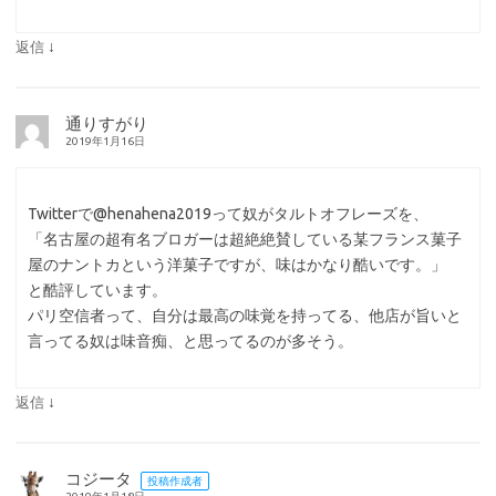
↓
返信
通りすがり
2019年1月16日
Twitterで@henahena2019って奴がタルトオフレーズを、
「名古屋の超有名ブロガーは超絶絶賛している某フランス菓子
屋のナントカという洋菓子ですが、味はかなり酷いです。」
と酷評しています。
パリ空信者って、自分は最高の味覚を持ってる、他店が旨いと
言ってる奴は味音痴、と思ってるのが多そう。
↓
返信
コジータ
投稿作成者