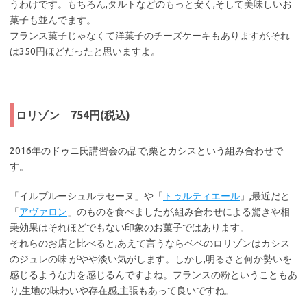
うわけです。もちろん,タルトなどのもっと安く,そして美味しいお
菓子も並んでます。
フランス菓子じゃなくて洋菓子のチーズケーキもありますが,それ
は350円ほどだったと思いますよ。
ロリゾン 754円(税込)
2016年のドゥニ氏講習会の品で,栗とカシスという組み合わせで
す。
「イルプルーシュルラセーヌ」や「
トゥルティエール
」,最近だと
「
アヴァロン
」のものを食べましたが,組み合わせによる驚きや相
乗効果はそれほどでもない印象のお菓子ではあります。
それらのお店と比べると,あえて言うならベベのロリゾンはカシス
のジュレの味 がやや淡い気がします。しかし,明るさと何か勢いを
感じるような力を感じるんですよね。フランスの粉ということもあ
り,生地の味わいや存在感,主張もあって良いですね。