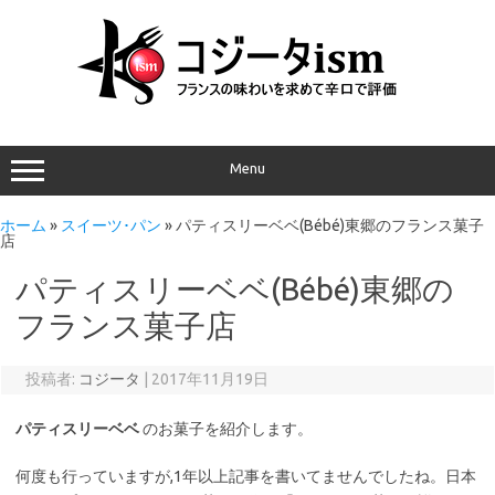
Menu
ホーム
»
スイーツ･パン
»
パティスリーベベ(Bébé)東郷のフランス菓子
店
パティスリーベベ(Bébé)東郷の
フランス菓子店
投稿者:
コジータ
|
2017年11月19日
パティスリーベベ
のお菓子を紹介します。
何度も行っていますが,1年以上記事を書いてませんでしたね。日本