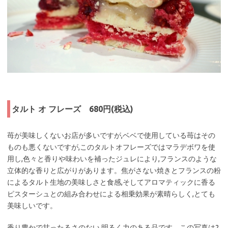
タルト オ フレーズ 680円(税込)
苺が美味しくないお店が多いですが,ベベで使用している苺はその
ものも悪くないですが,このタルトオフレーズではマラデボワを使
用し,色々と香りや味わいを補ったジュレにより,フランスのような
立体的な香りと広がりがあります。焦がさない焼きとフランスの粉
によるタルト生地の美味しさと食感,そしてアロマティックに香る
ピスターシュとの組み合わせによる相乗効果が素晴らしく,とても
美味しいです。
香り豊かで甘ったるさのない,明るく力のある品です。この写真は2