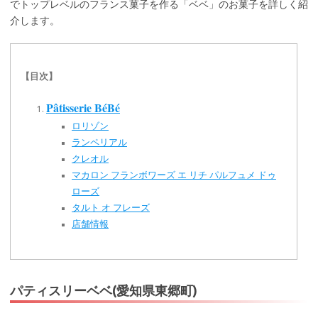
でトップレベルのフランス菓子を作る「ベベ」のお菓子を詳しく紹
介します。
【目次】
Pâtisserie BéBé
ロリゾン
ランペリアル
クレオル
マカロン フランボワーズ エ リチ パルフュメ ドゥ
ローズ
タルト オ フレーズ
店舗情報
パティスリーベベ(愛知県東郷町)