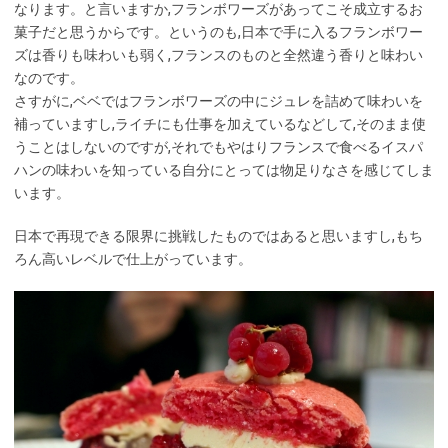
なります。と言いますか,フランボワーズがあってこそ成立するお
菓子だと思うからです。というのも,日本で手に入るフランボワー
ズは香りも味わいも弱く,フランスのものと全然違う香りと味わい
なのです。
さすがに,ベベではフランボワーズの中にジュレを詰めて味わいを
補っていますし,ライチにも仕事を加えているなどして,そのまま使
うことはしないのですが,それでもやはりフランスで食べるイスパ
ハンの味わいを知っている自分にとっては物足りなさを感じてしま
います。
日本で再現できる限界に挑戦したものではあると思いますし,もち
ろん高いレベルで仕上がっています。