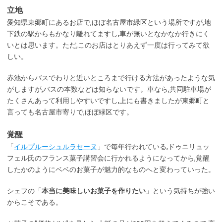
立地
愛知県東郷町にあるお店で,ほぼ名古屋市緑区という場所ですが,地
下鉄の駅からもかなり離れてますし,車が無いとなかなか行きにく
いとは思います。ただ,このお店はとりあえず一度は行ってみて欲
しい。
赤池からバスでわりと近いところまで行ける方法があったような気
がしますが,バスの本数などは知らないです。車なら,共同駐車場が
たくさんあって利用しやすいですし,上にも書きましたが東郷町と
言っても名古屋市寄りで,ほぼ緑区です。
覚醒
「
イルプルーシュルラセーヌ
」で毎年行われている,ドゥニリュッ
フェル氏のフランス菓子講習会に行かれるようになってから,覚醒
したかのようにベベのお菓子が魅力的なものへと変わっていった。
シェフの「
本当に美味しいお菓子を作りたい
」という気持ちが強い
からこそである。