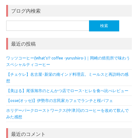
ブログ内検索
検
索:
最近の投稿
ワッツコーヒー(What’s!? coffee -yurushiiro-)｜岡崎の焙煎所で味わう
スペシャルティコーヒー
【チェケレ】名古屋･新栄の南インド料理店。ミールスと再訪時の感
想
【美はる】尾張旭市のとんかつ店でロース･ヒレを食べ比べレビュー
【osse(オッセ)】伊勢市の古民家カフェでランチと桜パフェ
ホリデーパークローストワークス(中津川)のコーヒーを改めて飲んで
みた感想
最近のコメント