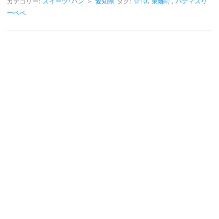
e
e
カテゴリー:
スイーツ･パン
＞
愛知県
タグ:
☆10
,
東郷町
,
パティスリ
ーベベ
b
o
o
k