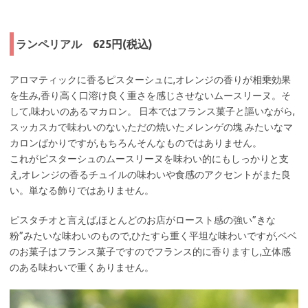
ランペリアル 625円(税込)
アロマティックに香るピスターシュに,オレンジの香りが相乗効果
を生み,香り高く口溶け良く重さを感じさせないムースリーヌ。そ
して,味わいのあるマカロン。 日本ではフランス菓子と謳いながら,
スッカスカで味わいのない,ただの焼いたメレンゲの塊 みたいなマ
カロンばかりですが,もちろんそんなものではありません。
これがピスターシュのムースリーヌを味わい的にもしっかりと支
え,オレンジの香るチュイルの味わいや食感のアクセントがまた良
い。単なる飾りではありません。
ピスタチオと言えば,ほとんどのお店がロースト感の強い”きな
粉”みたいな味わいのもので,ひたすら重く平坦な味わいですが,ベベ
のお菓子はフランス菓子ですのでフランス的に香りますし,立体感
のある味わいで重くありません。