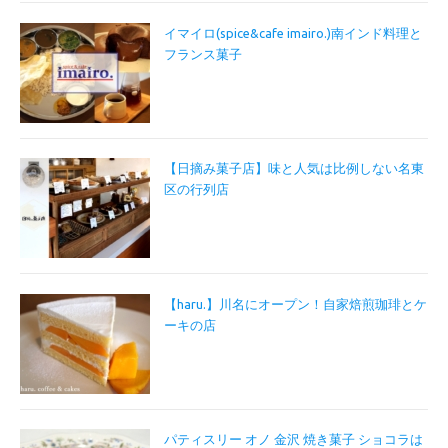
イマイロ(spice&cafe imairo.)南インド料理と
フランス菓子
【日摘み菓子店】味と人気は比例しない名東
区の行列店
【haru.】川名にオープン！自家焙煎珈琲とケ
ーキの店
パティスリー オノ 金沢 焼き菓子 ショコラは