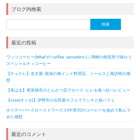
ブログ内検索
検
索:
最近の投稿
ワッツコーヒー(What’s!? coffee -yurushiiro-)｜岡崎の焙煎所で味わう
スペシャルティコーヒー
【チェケレ】名古屋･新栄の南インド料理店。ミールスと再訪時の感
想
【美はる】尾張旭市のとんかつ店でロース･ヒレを食べ比べレビュー
【osse(オッセ)】伊勢市の古民家カフェでランチと桜パフェ
ホリデーパークローストワークス(中津川)のコーヒーを改めて飲んで
みた感想
最近のコメント