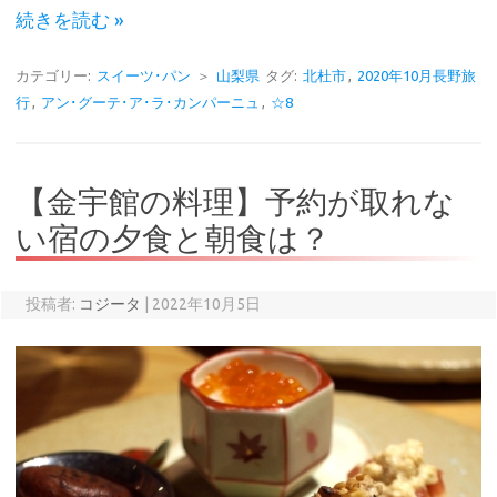
続きを読む »
カテゴリー:
スイーツ･パン
＞
山梨県
タグ:
北杜市
,
2020年10月長野旅
行
,
アン･グーテ･ア･ラ･カンパーニュ
,
☆8
【金宇館の料理】予約が取れな
い宿の夕食と朝食は？
投稿者:
コジータ
|
2022年10月5日