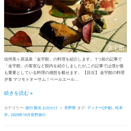
信州美ヶ原温泉「金宇館」の料理を紹介します。 1つ前の記事で
「金宇館」の客室など館内を紹介しましたが,この記事では僕が最
も重要としている料理の感想を載せます。 【目次】 金宇館の料理
夕食 マツモトオーサム！ペールエール…
続きを読む »
カテゴリー:
旅行 観光 お出かけ
＞
長野県
タグ:
ディナー(夕食)
,
松本
市
,
2020年10月長野旅行