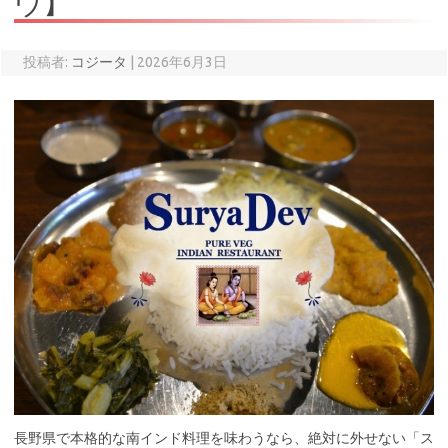
ヴ】
投稿者:
コジータ
|
2026年6月3日
長野県で本格的な南インド料理を味わうなら、絶対に外せない「ス