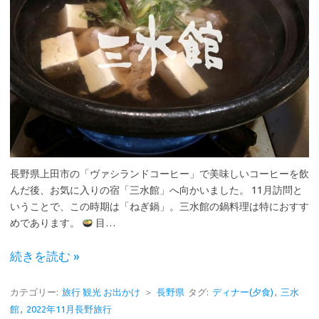
長野県上田市の「ヴァシランドコーヒー」で美味しいコーヒーを飲
んだ後、お気に入りの宿「三水館」へ向かいました。 11月訪問と
いうことで、この時期は「ねぎ鍋」。三水館の鍋料理は特におすす
めであります。
目…
続きを読む »
カテゴリー:
旅行 観光 お出かけ
＞
長野県
タグ:
ディナー(夕食)
,
三水
館
,
2022年11月長野旅行