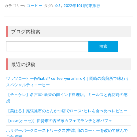
カテゴリー:
コーヒー
タグ:
☆5
,
2022年10月関東旅行
ブログ内検索
検
索:
最近の投稿
ワッツコーヒー(What’s!? coffee -yurushiiro-)｜岡崎の焙煎所で味わう
スペシャルティコーヒー
【チェケレ】名古屋･新栄の南インド料理店。ミールスと再訪時の感
想
【美はる】尾張旭市のとんかつ店でロース･ヒレを食べ比べレビュー
【osse(オッセ)】伊勢市の古民家カフェでランチと桜パフェ
ホリデーパークローストワークス(中津川)のコーヒーを改めて飲んで
みた感想