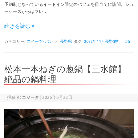
予約制となっているイートイン限定のパフェを目当てに訪問。ショ
ーケースからはフレ…
続きを読む »
カテゴリー:
スイーツ･パン
＞
長野県
タグ:
2022年11月長野旅行
,
☆5
松本一本ねぎの葱鍋【三水館】
絶品の鍋料理
投稿者:
コジータ
|
2026年6月22日