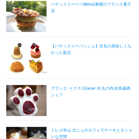
パティスリーベベ(Bébé)東郷のフランス菓子
店
【パティスリーパッシュ】伏見の美味しくな
かった新店
グラシエ･イクス (Glacier X) 丸の内 松島義典
シェフ
トレズ本山 ボニュのカフェでケーキとオシャ
レな空間