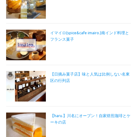
イマイロ(spice&cafe imairo.)南インド料理と
フランス菓子
【日摘み菓子店】味と人気は比例しない名東
区の行列店
【haru.】川名にオープン！自家焙煎珈琲とケ
ーキの店