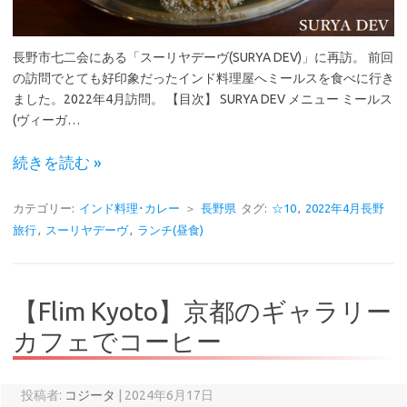
長野市七二会にある「スーリヤデーヴ(SURYA DEV)」に再訪。 前回
の訪問でとても好印象だったインド料理屋へミールスを食べに行き
ました。2022年4月訪問。 【目次】 SURYA DEV メニュー ミールス
(ヴィーガ…
続きを読む »
カテゴリー:
インド料理･カレー
＞
長野県
タグ:
☆10
,
2022年4月長野
旅行
,
スーリヤデーヴ
,
ランチ(昼食)
【Flim Kyoto】京都のギャラリー
カフェでコーヒー
投稿者:
コジータ
|
2024年6月17日