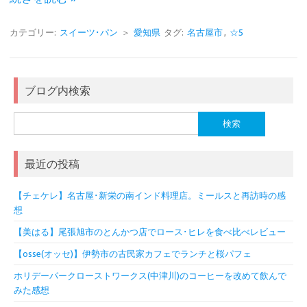
カテゴリー:
スイーツ･パン
＞
愛知県
タグ:
名古屋市
,
☆5
ブログ内検索
検
索:
最近の投稿
【チェケレ】名古屋･新栄の南インド料理店。ミールスと再訪時の感
想
【美はる】尾張旭市のとんかつ店でロース･ヒレを食べ比べレビュー
【osse(オッセ)】伊勢市の古民家カフェでランチと桜パフェ
ホリデーパークローストワークス(中津川)のコーヒーを改めて飲んで
みた感想