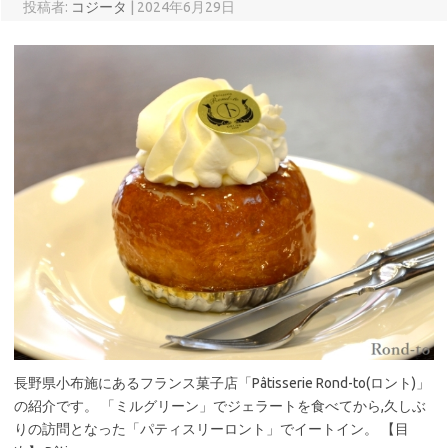
投稿者:
コジータ
|
2024年6月29日
長野県小布施にあるフランス菓子店「Pâtisserie Rond-to(ロント)」
の紹介です。 「ミルグリーン」でジェラートを食べてから,久しぶ
りの訪問となった「パティスリーロント」でイートイン。 【目