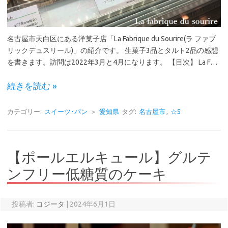
名古屋市天白区にある洋菓子店「La Fabrique du Sourire(ラ ファブ
リックデュスリール)」の紹介です。 生菓子3品とタルト2品の感想
を書きます。訪問は2022年3月と4月になります。 【目次】 La F…
続きを読む »
カテゴリー:
スイーツ･パン
＞
愛知県
タグ:
名古屋市
,
☆5
【ポールエルキュール】グルテ
ンフリー低糖質のケーキ
投稿者:
コジータ
|
2024年6月1日