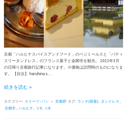
京都「ハルヒナスパイスアンドフード」のベジミールスと「パティ
スリータンドレス」のフランス菓子と金閣寺を観光。 2022年3月
の日帰り京都旅行記事になります。※価格は訪問時のものになりま
す。 【目次】 haruhina s…
続きを読む »
カテゴリー:
スイーツ･パン
＞
京都府
タグ:
ランチ(昼食)
,
タンドレス
,
京都市
,
ハルヒナ
,
☆9
,
☆8