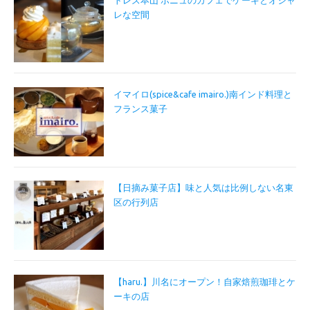
トレズ本山 ボニュのカフェでケーキとオシャ
レな空間
イマイロ(spice&cafe imairo.)南インド料理と
フランス菓子
【日摘み菓子店】味と人気は比例しない名東
区の行列店
【haru.】川名にオープン！自家焙煎珈琲とケ
ーキの店