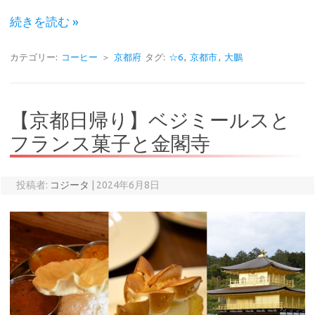
続きを読む »
カテゴリー:
コーヒー
＞
京都府
タグ:
☆6
,
京都市
,
大鵬
【京都日帰り】ベジミールスと
フランス菓子と金閣寺
投稿者:
コジータ
|
2024年6月8日