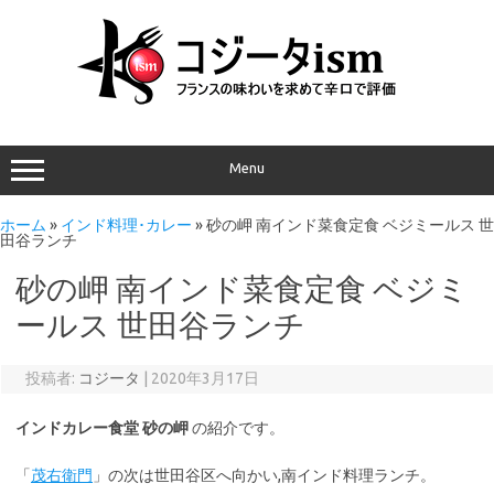
Menu
ホーム
»
インド料理･カレー
»
砂の岬 南インド菜食定食 ベジミールス 世
田谷ランチ
砂の岬 南インド菜食定食 ベジミ
ールス 世田谷ランチ
投稿者:
コジータ
|
2020年3月17日
インドカレー食堂 砂の岬
の紹介です。
「
茂右衛門
」の次は世田谷区へ向かい,南インド料理ランチ。