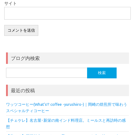
サイト
ブログ内検索
検
索:
最近の投稿
ワッツコーヒー(What’s!? coffee -yurushiiro-)｜岡崎の焙煎所で味わう
スペシャルティコーヒー
【チェケレ】名古屋･新栄の南インド料理店。ミールスと再訪時の感
想