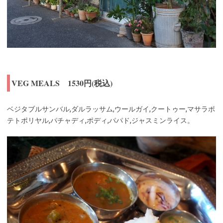
VEG MEALS 1530円(税込)
ベジタブルサンバル,ダルラッサム,ウールガイ,クートゥー,マサラポ
テトポリヤル,パチャディ,ポディ,パパド,ジャスミンライス。