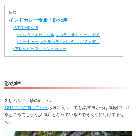
目次
インドカレー食堂「砂の岬」
VEG MEALS
･
ベジタブルサンバル,ダルラッサム,ウールガイ
･
クートゥー,マサラポテトポリヤル,パチャディ
･
アレッピーフィッシュカレー
･
砂の岬
久しぶりに「砂の岬」へ。
2011年に訪問してから
お気に入り。でも,名古屋からは気軽に行け
るところでもなく,人気店となっているのでそんなに行けてませ
ん。