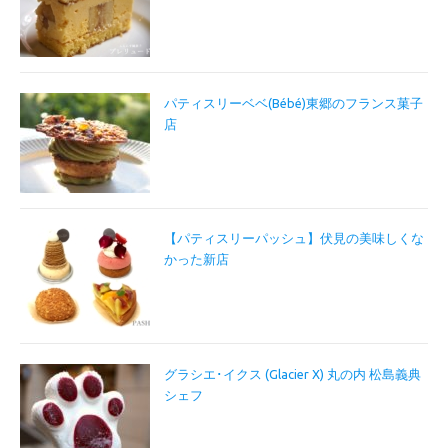
パティスリーベベ(Bébé)東郷のフランス菓子
店
【パティスリーパッシュ】伏見の美味しくな
かった新店
グラシエ･イクス (Glacier X) 丸の内 松島義典
シェフ