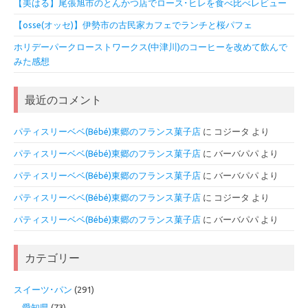
【美はる】尾張旭市のとんかつ店でロース･ヒレを食べ比べレビュー
【osse(オッセ)】伊勢市の古民家カフェでランチと桜パフェ
ホリデーパークローストワークス(中津川)のコーヒーを改めて飲んで
みた感想
最近のコメント
パティスリーベベ(Bébé)東郷のフランス菓子店
に
コジータ
より
パティスリーベベ(Bébé)東郷のフランス菓子店
に
バーバパパ
より
パティスリーベベ(Bébé)東郷のフランス菓子店
に
バーバパパ
より
パティスリーベベ(Bébé)東郷のフランス菓子店
に
コジータ
より
パティスリーベベ(Bébé)東郷のフランス菓子店
に
バーバパパ
より
カテゴリー
スイーツ･パン
(291)
愛知県
(73)