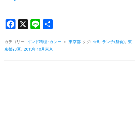
Fa
X
Li
共
c
n
有
e
e
カテゴリー:
インド料理･カレー
＞
東京都
タグ:
☆8
,
ランチ(昼食)
,
東
京都23区
,
2018年10月東京
b
o
o
k