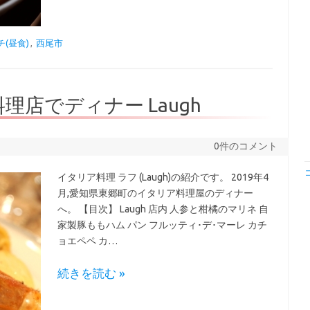
チ(昼食)
,
西尾市
理店でディナー Laugh
0件のコメント
イタリア料理 ラフ (Laugh)の紹介です。 2019年4
月,愛知県東郷町のイタリア料理屋のディナー
へ。 【目次】 Laugh 店内 人参と柑橘のマリネ 自
家製豚ももハム パン フルッティ･デ･マーレ カチ
ョエペペ カ…
続きを読む »