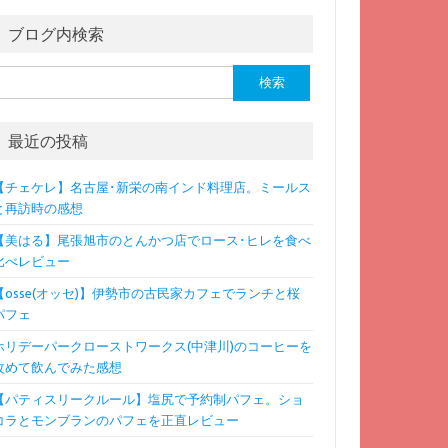
ブログ内検索
検
:
最近の投稿
【チェケレ】名古屋･新栄の南インド料理店。ミールス
と再訪時の感想
【美はる】尾張旭市のとんかつ店でロース･ヒレを食べ
比べレビュー
【osse(オッセ)】伊勢市の古民家カフェでランチと桜
パフェ
ホリデーパークローストワークス(中津川)のコーヒーを
改めて飲んでみた感想
【パティスリークルール】塩尻で予約制パフェ。ショ
コラとモンブランのパフェを正直レビュー