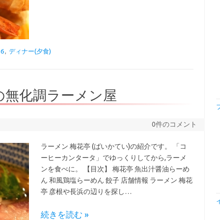
6
,
ディナー(夕食)
市の無化調ラーメン屋
0件のコメント
ラーメン 梅花亭 (ばいかてい)の紹介です。 「コ
ーヒーカンタータ」でゆっくりしてから,ラーメ
ンを食べに。 【目次】 梅花亭 魚出汁醤油らーめ
ん 和風鶏塩らーめん 餃子 店舗情報 ラーメン 梅花
亭 彦根や長浜の辺りを探し…
続きを読む »