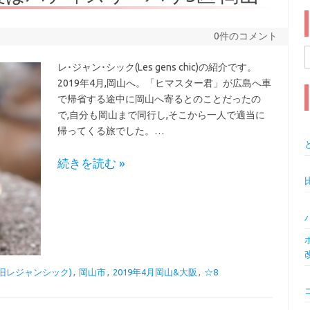
0件のコメント
レ･ジャン･シック(Les gens chic)の紹介です。
索
2019年4月,岡山へ。「ヒマスター君」が広島へ車
で帰省する途中に岡山へ寄るとのことだったの
で,自分も岡山まで同行し,そこから一人で適当に
帰ってくる旅でした。…
続きを読む »
(旧レジャンシック)
,
岡山市
,
2019年4月岡山&大阪
,
☆8