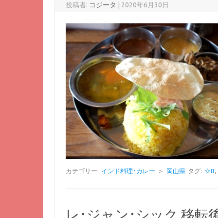
投稿者:
コジータ
|
2020年6月30日
カテゴリー:
インド料理･カレー
＞
岡山県
タグ:
☆8
レ･ジャン･シック 移転