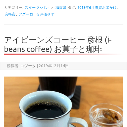
カテゴリー:
スイーツ･パン
＞
滋賀県
タグ:
2018年6月滋賀お出かけ
,
彦根市
,
アズーロ
,
☆評価せず
アイビーンズコーヒー 彦根 (i-
beans coffee) お菓子と珈琲
投稿者:
コジータ
|
2019年12月14日