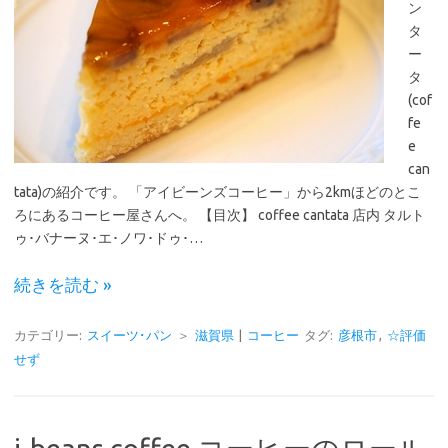
ン
タ
ー
タ
(cof
fe
e
can
tata)の紹介です。 「アイビーンズコーヒー」から2kmほどのとこ
ろにあるコーヒー屋さんへ。 【目次】 coffee cantata 店内 タルト
ゥ･バナーヌ･エ･ノワ･ドゥ･…
続きを読む »
カテゴリー:
スイーツ･パン
＞
滋賀県
|
コーヒー
タグ:
彦根市
,
☆評価
せず