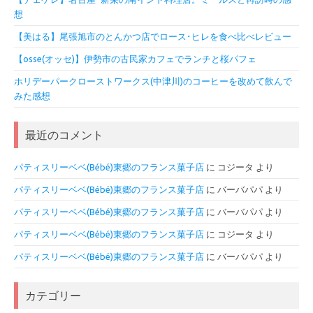
想
【美はる】尾張旭市のとんかつ店でロース･ヒレを食べ比べレビュー
【osse(オッセ)】伊勢市の古民家カフェでランチと桜パフェ
ホリデーパークローストワークス(中津川)のコーヒーを改めて飲んで
みた感想
最近のコメント
パティスリーベベ(Bébé)東郷のフランス菓子店
に
コジータ
より
パティスリーベベ(Bébé)東郷のフランス菓子店
に
バーバパパ
より
パティスリーベベ(Bébé)東郷のフランス菓子店
に
バーバパパ
より
パティスリーベベ(Bébé)東郷のフランス菓子店
に
コジータ
より
パティスリーベベ(Bébé)東郷のフランス菓子店
に
バーバパパ
より
カテゴリー