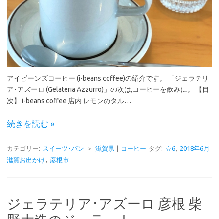
アイビーンズコーヒー (i-beans coffee)の紹介です。 「ジェラテリ
ア･アズーロ (Gelateria Azzurro)」の次は,コーヒーを飲みに。 【目
次】 i-beans coffee 店内 レモンのタル…
続きを読む »
カテゴリー:
スイーツ･パン
＞
滋賀県
|
コーヒー
タグ:
☆6
,
2018年6月
滋賀お出かけ
,
彦根市
ジェラテリア･アズーロ 彦根 柴