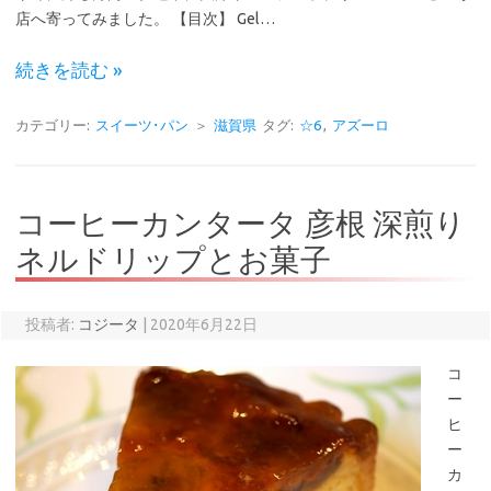
店へ寄ってみました。 【目次】 Gel…
続きを読む »
カテゴリー:
スイーツ･パン
＞
滋賀県
タグ:
☆6
,
アズーロ
コーヒーカンタータ 彦根 深煎り
ネルドリップとお菓子
投稿者:
コジータ
|
2020年6月22日
コ
ー
ヒ
ー
カ