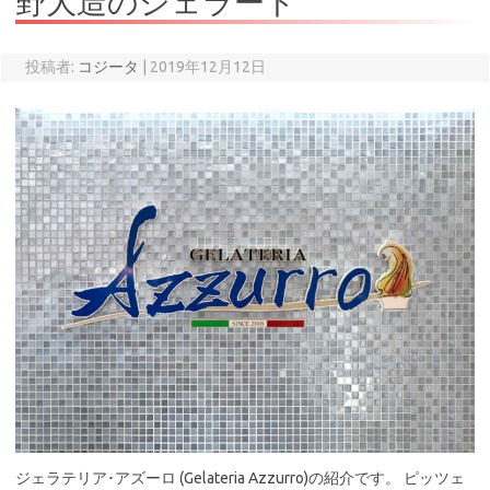
野大造のジェラート
投稿者:
コジータ
|
2019年12月12日
ジェラテリア･アズーロ (Gelateria Azzurro)の紹介です。 ピッツェ