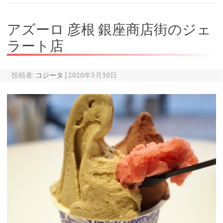
アズーロ 彦根 銀座商店街のジェ
ラート店
投稿者:
コジータ
|
2020年3月30日