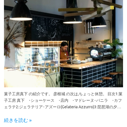
菓子工房真下 の紹介です。 彦根城 の次は,ちょっと休憩。 目次1:菓
子工房 真下 ･ショーケース ･店内 ･マドレーヌ･バニラ ･カフ
ェラテ2:ジェラテリア･アズーロ(Gelateria Azzurro)3:琵琶湖の夕…
続きを読む »