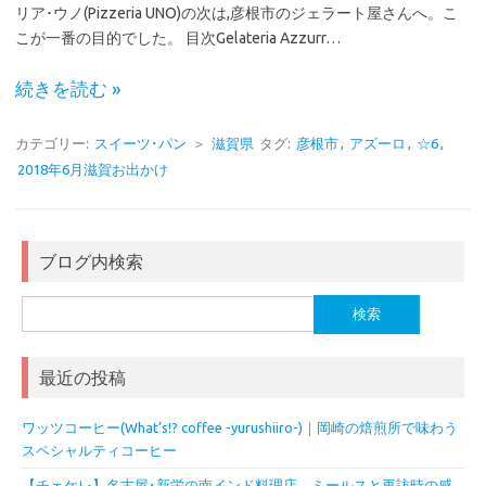
リア･ウノ(Pizzeria UNO)の次は,彦根市のジェラート屋さんへ。こ
こが一番の目的でした。 目次Gelateria Azzurr…
続きを読む »
カテゴリー:
スイーツ･パン
＞
滋賀県
タグ:
彦根市
,
アズーロ
,
☆6
,
2018年6月滋賀お出かけ
ブログ内検索
検
索:
最近の投稿
ワッツコーヒー(What’s!? coffee -yurushiiro-)｜岡崎の焙煎所で味わう
スペシャルティコーヒー
【チェケレ】名古屋･新栄の南インド料理店。ミールスと再訪時の感