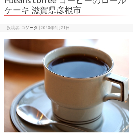
i-beans coffee コーヒーのロール
ケーキ 滋賀県彦根市
投稿者:
コジータ
|
2020年6月21日