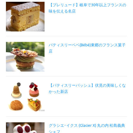
【プレリュード】岐阜で30年以上フランスの
味を伝える名店
パティスリーベベ(Bébé)東郷のフランス菓子
店
【パティスリーパッシュ】伏見の美味しくな
かった新店
グラシエ･イクス (Glacier X) 丸の内 松島義典
シェフ