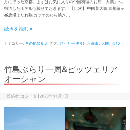
月に行った京都。まずはお気に入りの中国料理のお店「大鵬」へ。
宿泊したホテルも載せておきます。 【目次】 中國菜大鵬 京都蓮ヶ
峯農場よだれ鶏 カツオのわら焼き…
続きを読む »
カテゴリー:
その他飲食店
タグ:
ディナー(夕食)
,
京都市
,
大鵬
,
☆10
竹島ぶらり一周&ピッツェリア
オーシャン
投稿者:
コジータ
|
2023年11月1日