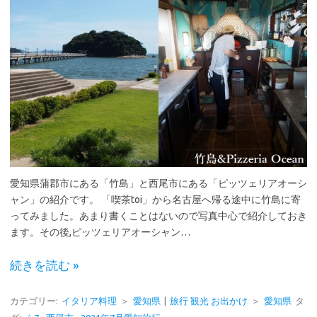
愛知県蒲郡市にある「竹島」と西尾市にある「ピッツェリアオーシ
ャン」の紹介です。 「喫茶toi」から名古屋へ帰る途中に竹島に寄
ってみました。あまり書くことはないので写真中心で紹介しておき
ます。その後,ピッツェリアオーシャン…
続きを読む »
カテゴリー:
イタリア料理
＞
愛知県
|
旅行 観光 お出かけ
＞
愛知県
タ