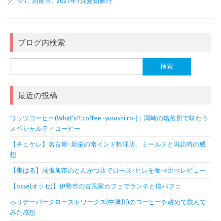
グ:
☆7
,
西尾市
,
2021年7月愛知旅行
ブログ内検索
検
索:
最近の投稿
ワッツコーヒー(What’s!? coffee -yurushiiro-)｜岡崎の焙煎所で味わう
スペシャルティコーヒー
【チェケレ】名古屋･新栄の南インド料理店。ミールスと再訪時の感
想
【美はる】尾張旭市のとんかつ店でロース･ヒレを食べ比べレビュー
【osse(オッセ)】伊勢市の古民家カフェでランチと桜パフェ
ホリデーパークローストワークス(中津川)のコーヒーを改めて飲んで
みた感想