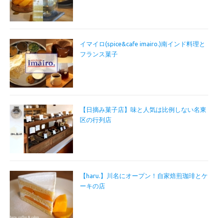
イマイロ(spice&cafe imairo.)南インド料理と
フランス菓子
【日摘み菓子店】味と人気は比例しない名東
区の行列店
【haru.】川名にオープン！自家焙煎珈琲とケ
ーキの店