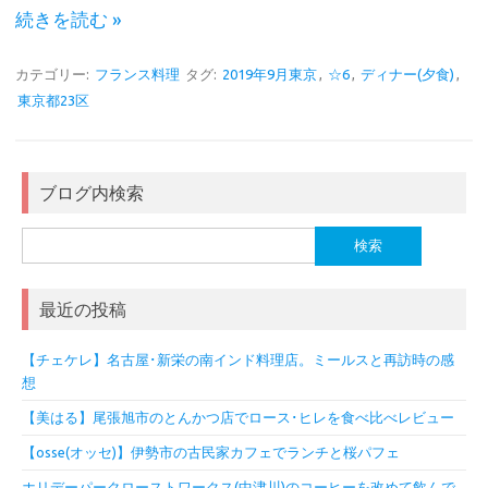
続きを読む »
カテゴリー:
フランス料理
タグ:
2019年9月東京
,
☆6
,
ディナー(夕食)
,
東京都23区
ブログ内検索
検
索:
最近の投稿
【チェケレ】名古屋･新栄の南インド料理店。ミールスと再訪時の感
想
【美はる】尾張旭市のとんかつ店でロース･ヒレを食べ比べレビュー
【osse(オッセ)】伊勢市の古民家カフェでランチと桜パフェ
ホリデーパークローストワークス(中津川)のコーヒーを改めて飲んで