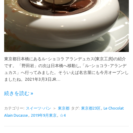
東京都日本橋にあるル･ショコラ アランデュカス(東京工房)の紹介
です。 「野田岩」の次は日本橋へ移動し,「ル･ショコラ･アランデ
ュカス」へ行ってみました。そういえば名古屋にも今月オープンし
ましたね。2021年3月3日JR…
続きを読む »
カテゴリー:
スイーツ･パン
＞
東京都
タグ:
東京都23区
,
Le Chocolat
Alain Ducasse
,
2019年9月東京
,
☆4