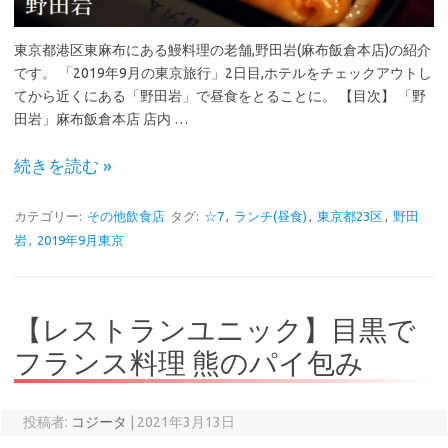
東京都港区東麻布にある鰻料理の老舗,野田岩(麻布飯倉本店)の紹介
です。 「2019年9月の東京旅行」2日目,ホテルをチェックアウトし
てから近くにある「野田岩」で昼食をとることに。 【目次】 「野
田岩」麻布飯倉本店 店内 …
続きを読む »
カテゴリー:
その他飲食店
タグ:
☆7
,
ランチ(昼食)
,
東京都23区
,
野田
岩
,
2019年9月東京
【レストランユニック】目黒で
フランス料理 熊のパイ包み
投稿者:
コジータ
|
2021年3月13日