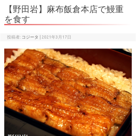
【野田岩】麻布飯倉本店で鰻重
を食す
投稿者:
コジータ
|
2021年3月17日