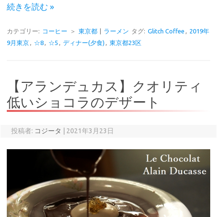
続きを読む »
カテゴリー:
コーヒー
＞
東京都
|
ラーメン
タグ:
Glitch Coffee
,
2019年
9月東京
,
☆8
,
☆5
,
ディナー(夕食)
,
東京都23区
【アランデュカス】クオリティ
低いショコラのデザート
投稿者:
コジータ
|
2021年3月23日