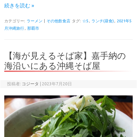
続きを読む »
カテゴリー:
ラーメン
|
その他飲食店
タグ:
☆5
,
ランチ(昼食)
,
2021年5
月沖縄旅行
,
那覇市
【海が見えるそば家】嘉手納の
海沿いにある沖縄そば屋
投稿者:
コジータ
|
2023年7月20日