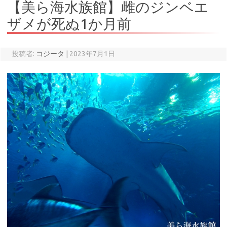
【美ら海水族館】雌のジンベエ
ザメが死ぬ1か月前
投稿者:
コジータ
|
2023年7月1日