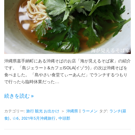
沖縄県嘉手納町にある沖縄そばのお店「海が見えるそば家」の紹介
です。 「島ジェラート&カフェISOLA(イゾラ)」の次は沖縄そばを
食べました。 「島やさい食堂てぃーあんだ」でランチするつもり
で行ったら臨時休業だった…
続きを読む »
カテゴリー:
旅行 観光 お出かけ
＞
沖縄県
|
ラーメン
タグ:
ランチ(昼
食)
,
☆6
,
2021年5月沖縄旅行
,
中頭郡