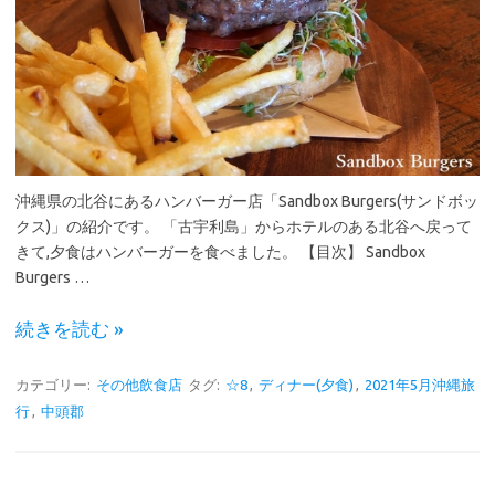
沖縄県の北谷にあるハンバーガー店「Sandbox Burgers(サンドボッ
クス)」の紹介です。 「古宇利島」からホテルのある北谷へ戻って
きて,夕食はハンバーガーを食べました。 【目次】 Sandbox
Burgers …
続きを読む »
カテゴリー:
その他飲食店
タグ:
☆8
,
ディナー(夕食)
,
2021年5月沖縄旅
行
,
中頭郡