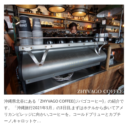
沖縄県北谷にある「ZHYVAGO COFFEE(ジバゴコーヒー)」の紹介で
す。 「沖縄旅行2021年5月」の3日目,まずはホテルから歩いてアメ
リカンビレッジに向かい,コーヒーを。コールドブリューとカプチ
ーノ,キャロットケ…