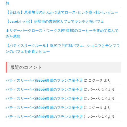
想
【美はる】尾張旭市のとんかつ店でロース･ヒレを食べ比べレビュー
【osse(オッセ)】伊勢市の古民家カフェでランチと桜パフェ
ホリデーパークローストワークス(中津川)のコーヒーを改めて飲んで
みた感想
【パティスリークルール】塩尻で予約制パフェ。ショコラとモンブラ
ンのパフェを正直レビュー
最近のコメント
パティスリーベベ(Bébé)東郷のフランス菓子店
に
コジータ
より
パティスリーベベ(Bébé)東郷のフランス菓子店
に
バーバパパ
より
パティスリーベベ(Bébé)東郷のフランス菓子店
に
バーバパパ
より
パティスリーベベ(Bébé)東郷のフランス菓子店
に
コジータ
より
パティスリーベベ(Bébé)東郷のフランス菓子店
に
バーバパパ
より