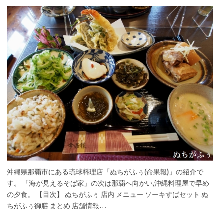
沖縄県那覇市にある琉球料理店「ぬちがふぅ(命果報)」の紹介で
す。 「海が見えるそば家」の次は那覇へ向かい,沖縄料理屋で早め
の夕食。 【目次】 ぬちがふぅ 店内 メニュー ソーキすばセット ぬ
ちがふぅ御膳 まとめ 店舗情報…