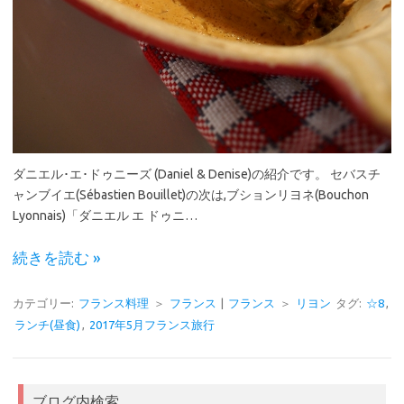
ダニエル･エ･ドゥニーズ (Daniel & Denise)の紹介です。 セバスチ
ャンブイエ(Sébastien Bouillet)の次は,ブションリヨネ(Bouchon
Lyonnais)「ダニエル エ ドゥニ…
続きを読む »
カテゴリー:
フランス料理
＞
フランス
|
フランス
＞
リヨン
タグ:
☆8
,
ランチ(昼食)
,
2017年5月フランス旅行
ブログ内検索