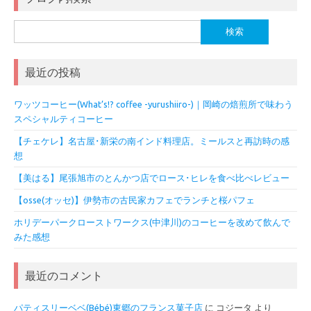
検
索:
最近の投稿
ワッツコーヒー(What’s!? coffee -yurushiiro-)｜岡崎の焙煎所で味わう
スペシャルティコーヒー
【チェケレ】名古屋･新栄の南インド料理店。ミールスと再訪時の感
想
【美はる】尾張旭市のとんかつ店でロース･ヒレを食べ比べレビュー
【osse(オッセ)】伊勢市の古民家カフェでランチと桜パフェ
ホリデーパークローストワークス(中津川)のコーヒーを改めて飲んで
みた感想
最近のコメント
パティスリーベベ(Bébé)東郷のフランス菓子店
に
コジータ
より