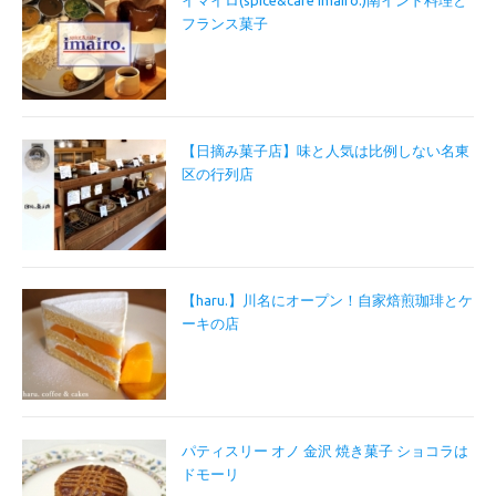
イマイロ(spice&cafe imairo.)南インド料理と
フランス菓子
【日摘み菓子店】味と人気は比例しない名東
区の行列店
【haru.】川名にオープン！自家焙煎珈琲とケ
ーキの店
パティスリー オノ 金沢 焼き菓子 ショコラは
ドモーリ