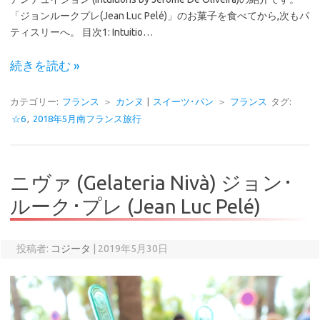
「ジョンルークプレ(Jean Luc Pelé)」のお菓子を食べてから,次もパ
ティスリーへ。 目次1: Intuitio…
続きを読む »
カテゴリー:
フランス
＞
カンヌ
|
スイーツ･パン
＞
フランス
タグ:
☆6
,
2018年5月南フランス旅行
ニヴァ (Gelateria Nivà) ジョン･
ルーク･プレ (Jean Luc Pelé)
投稿者:
コジータ
|
2019年5月30日