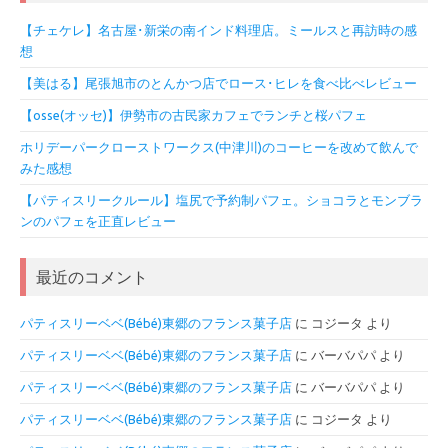
【チェケレ】名古屋･新栄の南インド料理店。ミールスと再訪時の感
想
【美はる】尾張旭市のとんかつ店でロース･ヒレを食べ比べレビュー
【osse(オッセ)】伊勢市の古民家カフェでランチと桜パフェ
ホリデーパークローストワークス(中津川)のコーヒーを改めて飲んで
みた感想
【パティスリークルール】塩尻で予約制パフェ。ショコラとモンブラ
ンのパフェを正直レビュー
最近のコメント
パティスリーベベ(Bébé)東郷のフランス菓子店
に
コジータ
より
パティスリーベベ(Bébé)東郷のフランス菓子店
に
バーバパパ
より
パティスリーベベ(Bébé)東郷のフランス菓子店
に
バーバパパ
より
パティスリーベベ(Bébé)東郷のフランス菓子店
に
コジータ
より