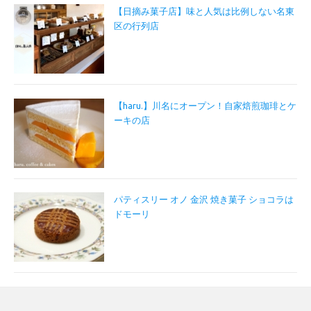
【日摘み菓子店】味と人気は比例しない名東
区の行列店
【haru.】川名にオープン！自家焙煎珈琲とケ
ーキの店
パティスリー オノ 金沢 焼き菓子 ショコラは
ドモーリ