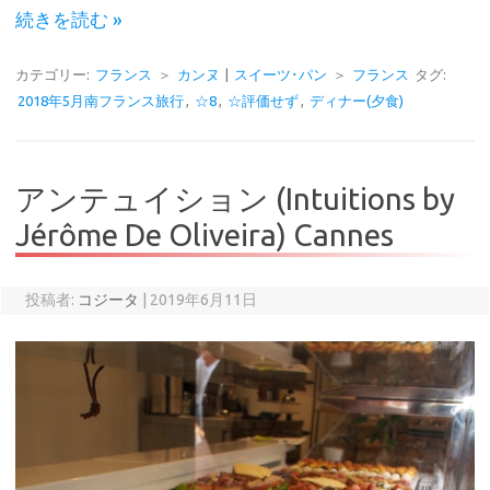
続きを読む »
カテゴリー:
フランス
＞
カンヌ
|
スイーツ･パン
＞
フランス
タグ:
2018年5月南フランス旅行
,
☆8
,
☆評価せず
,
ディナー(夕食)
アンテュイション (Intuitions by
Jérôme De Oliveira) Cannes
投稿者:
コジータ
|
2019年6月11日