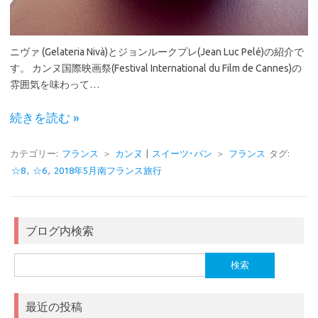
ニヴァ (Gelateria Nivà)とジョンルークプレ(Jean Luc Pelé)の紹介で
す。 カンヌ国際映画祭(Festival International du Film de Cannes)の
雰囲気を味わって…
続きを読む »
カテゴリー:
フランス
＞
カンヌ
|
スイーツ･パン
＞
フランス
タグ:
☆8
,
☆6
,
2018年5月南フランス旅行
ブログ内検索
検
索:
最近の投稿