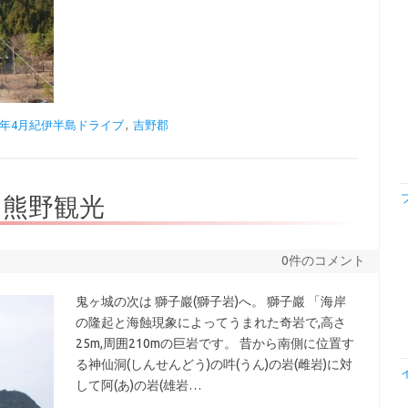
17年4月紀伊半島ドライブ
,
吉野郡
産 熊野観光
0件のコメント
鬼ヶ城の次は 獅子巖(獅子岩)へ。 獅子巖 「海岸
の隆起と海蝕現象によってうまれた奇岩で,高さ
25m,周囲210mの巨岩です。 昔から南側に位置す
る神仙洞(しんせんどう)の吽(うん)の岩(雌岩)に対
して阿(あ)の岩(雄岩…