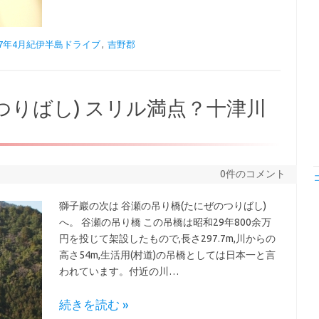
17年4月紀伊半島ドライブ
,
吉野郡
つりばし) スリル満点？十津川
0件のコメント
獅子巖の次は 谷瀬の吊り橋(たにぜのつりばし)
へ。 谷瀬の吊り橋 この吊橋は昭和29年800余万
円を投じて架設したもので,長さ297.7m,川からの
高さ54m,生活用(村道)の吊橋としては日本一と言
われています。付近の川…
続きを読む »