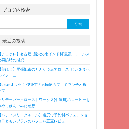
ブログ内検索
検
:
最近の投稿
【チェケレ】名古屋･新栄の南インド料理店。ミールス
と再訪時の感想
【美はる】尾張旭市のとんかつ店でロース･ヒレを食べ
比べレビュー
【osse(オッセ)】伊勢市の古民家カフェでランチと桜
パフェ
ホリデーパークローストワークス(中津川)のコーヒーを
改めて飲んでみた感想
【パティスリークルール】塩尻で予約制パフェ。ショ
コラとモンブランのパフェを正直レビュー