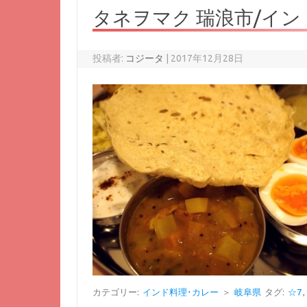
タネヲマク 瑞浪市/イン
投稿者:
コジータ
|
2017年12月28日
カテゴリー:
インド料理･カレー
＞
岐阜県
タグ:
☆7