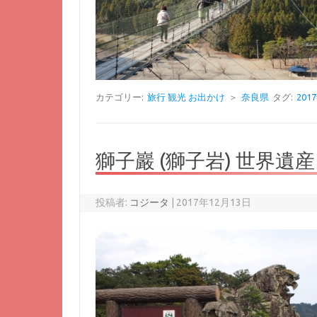
カテゴリー:
旅行 観光 お出かけ
＞
奈良県
タグ:
20
獅子巖 (獅子岩) 世界遺
投稿者:
コジータ
|
2017年12月13日