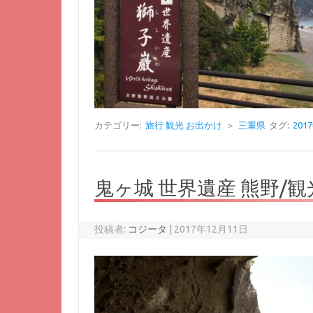
カテゴリー:
旅行 観光 お出かけ
＞
三重県
タグ:
20
鬼ヶ城 世界遺産 熊野/観
投稿者:
コジータ
|
2017年12月11日