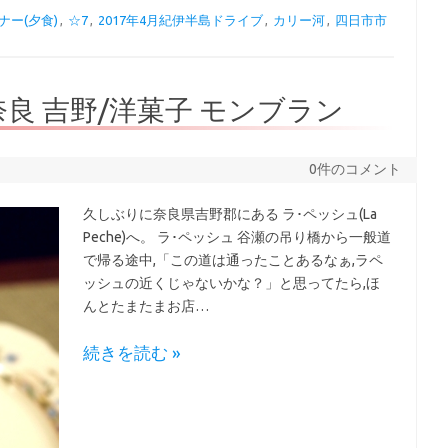
ナー(夕食)
,
☆7
,
2017年4月紀伊半島ドライブ
,
カリー河
,
四日市市
) 奈良 吉野/洋菓子 モンブラン
0件のコメント
久しぶりに奈良県吉野郡にある ラ･ペッシュ(La
Peche)へ。 ラ･ペッシュ 谷瀬の吊り橋から一般道
で帰る途中,「この道は通ったことあるなぁ,ラペ
ッシュの近くじゃないかな？」と思ってたら,ほ
んとたまたまお店…
続きを読む »