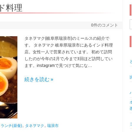
ド料理
0件のコメント
索
タネヲマク(岐阜県瑞浪市)のミールスの紹介で
す。 タネヲマク 岐阜県瑞浪市にあるインド料理
店。女性一人で営業されています。 初めて訪問
したのが今年の2月で,今まで3回ほど訪問してい
ます。instagramで見つけて気にな…
続きを読む »
,
ランチ(昼食)
,
タネヲマク
,
瑞浪市