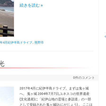
続きを読む »
17年4月紀伊半島ドライブ
,
熊野市
光
0件のコメント
2017年4月に紀伊半島ドライブ。まずは鬼ヶ城
へ。 鬼ヶ城 2004年7月7日,ユネスコの世界遺産
(文化遺産)に「紀伊山地の霊場と参詣道」の一部
として登録された鬼ヶ城(おにがじょう) 。 ここは