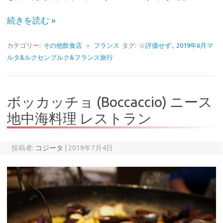
続きを読む »
カテゴリー:
その他飲食店
＞
フランス
タグ:
☆評価せず
,
2019年6月マ
ルタ&ルクセンブルク&フランス旅行
ボッカッチョ (Boccaccio) ニース
地中海料理 レストラン
投稿者:
コジータ
|
2019年7月4日