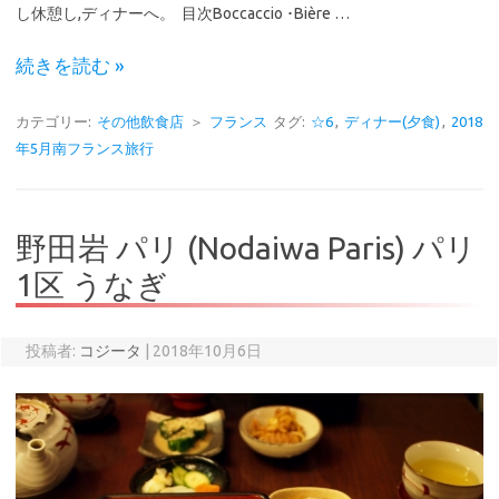
し休憩し,ディナーへ。 目次Boccaccio ･Bière …
続きを読む »
カテゴリー:
その他飲食店
＞
フランス
タグ:
☆6
,
ディナー(夕食)
,
2018
年5月南フランス旅行
野田岩 パリ (Nodaiwa Paris) パリ
1区 うなぎ
投稿者:
コジータ
|
2018年10月6日