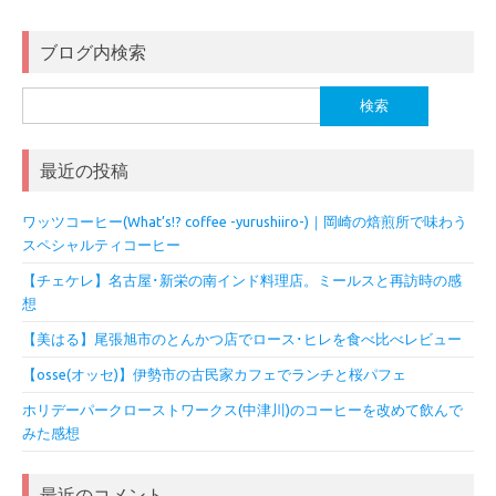
ブログ内検索
検
索:
最近の投稿
ワッツコーヒー(What’s!? coffee -yurushiiro-)｜岡崎の焙煎所で味わう
スペシャルティコーヒー
【チェケレ】名古屋･新栄の南インド料理店。ミールスと再訪時の感
想
【美はる】尾張旭市のとんかつ店でロース･ヒレを食べ比べレビュー
【osse(オッセ)】伊勢市の古民家カフェでランチと桜パフェ
ホリデーパークローストワークス(中津川)のコーヒーを改めて飲んで
みた感想
最近のコメント