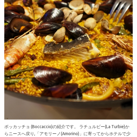
ボッカッチョ (Boccaccio)の紹介です。 ラチュルビー(La Turbie)か
らニースへ戻り,「アモリーノ(Amorino)」に寄ってからホテルで少