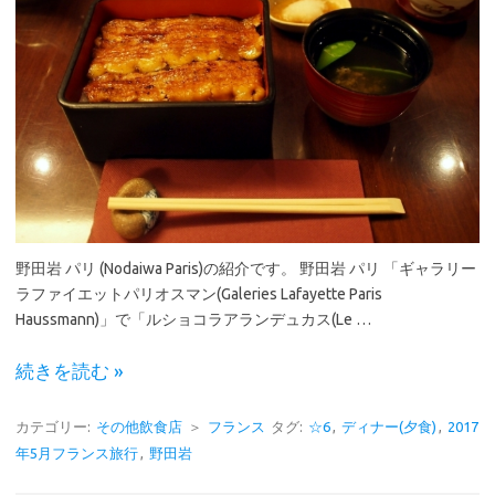
野田岩 パリ (Nodaiwa Paris)の紹介です。 野田岩 パリ 「ギャラリー
ラファイエットパリオスマン(Galeries Lafayette Paris
Haussmann)」で「ルショコラアランデュカス(Le …
続きを読む »
カテゴリー:
その他飲食店
＞
フランス
タグ:
☆6
,
ディナー(夕食)
,
2017
年5月フランス旅行
,
野田岩