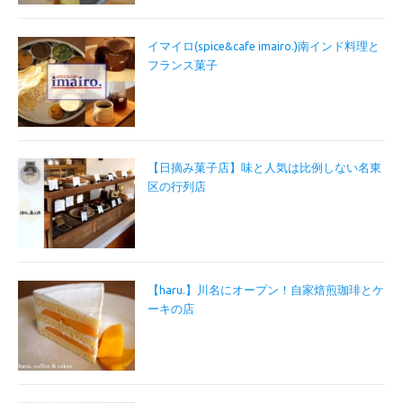
イマイロ(spice&cafe imairo.)南インド料理と
フランス菓子
【日摘み菓子店】味と人気は比例しない名東
区の行列店
【haru.】川名にオープン！自家焙煎珈琲とケ
ーキの店