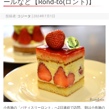
ールなど【Rond-to(ロント)】
投稿者:
コジータ
|
2024年7月1日
小布施の「パティスリーロント」へ2日連続で訪問。 朝は小布施の