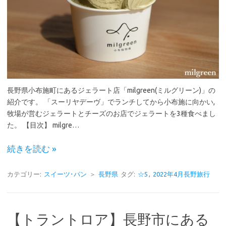
長野県小布施町にあるジェラート店「milgreen(ミルグリーン)」の
紹介です。 「スーリヤデーヴ」でランチしてから小布施に向かい,
牧場が営むジェラートとチーズのお店でジェラートを3種食べまし
た。 【目次】 milgre…
続きを読む »
カテゴリー:
スイーツ･パン
＞
長野県
タグ:
☆5
,
2022年4月長野旅行
【トラントロア】長野市にある