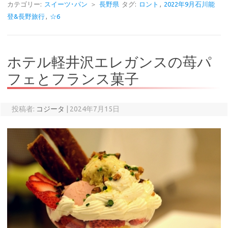
カテゴリー:
スイーツ･パン
＞
長野県
タグ:
ロント
,
2022年9月石川能
登&長野旅行
,
☆6
ホテル軽井沢エレガンスの苺パ
フェとフランス菓子
投稿者:
コジータ
|
2024年7月15日