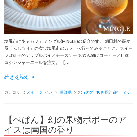
塩尻市にあるカフェ,ミングル(MINGLE)の紹介です。 朝日村の蕎麦
屋「ふじもり」の次は塩尻市のカフェへ行ってみることに。スイー
ツは紅玉のアップルパイとチーズケーキ,飲み物はコーヒーと自家
製ジンジャーエールを注文。 【…
続きを読む »
カテゴリー:
スイーツ･パン
＞
長野県
タグ:
2019年10月長野旅行
,
☆6
【ぺぱん】幻の果物ポポーのア
イスは南国の香り