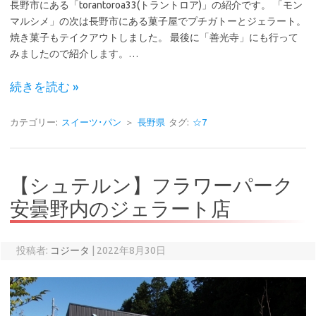
長野市にある「torantoroa33(トラントロア)」の紹介です。 「モン
マルシメ」の次は長野市にある菓子屋でプチガトーとジェラート。
焼き菓子もテイクアウトしました。 最後に「善光寺」にも行って
みましたので紹介します。…
続きを読む »
カテゴリー:
スイーツ･パン
＞
長野県
タグ:
☆7
【シュテルン】フラワーパーク
安曇野内のジェラート店
投稿者:
コジータ
|
2022年8月30日