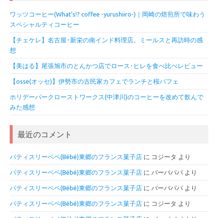
ワッツコーヒー(What’s!? coffee -yurushiiro-)｜岡崎の焙煎所で味わう
スペシャルティコーヒー
【チェケレ】名古屋･新栄の南インド料理店。ミールスと再訪時の感
想
【美はる】尾張旭市のとんかつ店でロース･ヒレを食べ比べレビュー
【osse(オッセ)】伊勢市の古民家カフェでランチと桜パフェ
ホリデーパークローストワークス(中津川)のコーヒーを改めて飲んで
みた感想
最近のコメント
パティスリーベベ(Bébé)東郷のフランス菓子店
に
コジータ
より
パティスリーベベ(Bébé)東郷のフランス菓子店
に
バーバパパ
より
パティスリーベベ(Bébé)東郷のフランス菓子店
に
バーバパパ
より
パティスリーベベ(Bébé)東郷のフランス菓子店
に
コジータ
より