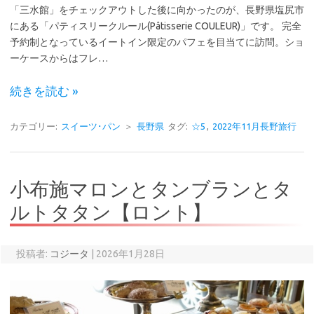
「三水館」をチェックアウトした後に向かったのが、長野県塩尻市
にある「パティスリークルール(Pâtisserie COULEUR)」です。 完全
予約制となっているイートイン限定のパフェを目当てに訪問。ショ
ーケースからはフレ…
続きを読む »
カテゴリー:
スイーツ･パン
＞
長野県
タグ:
☆5
,
2022年11月長野旅行
小布施マロンとタンブランとタ
ルトタタン【ロント】
投稿者:
コジータ
|
2026年1月28日