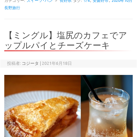
カテゴリー:
スイーツ･パン
＞
長野県
タグ:
☆4
,
安曇野市
,
2020年10月
長野旅行
【ミングル】塩尻のカフェでア
ップルパイとチーズケーキ
投稿者:
コジータ
|
2021年6月18日