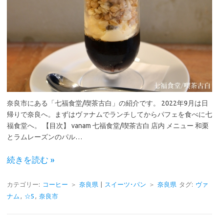
奈良市にある「七福食堂/喫茶古白」の紹介です。 2022年9月は日
帰りで奈良へ。まずはヴァナムでランチしてからパフェを食べに七
福食堂へ。 【目次】 vanam 七福食堂/喫茶古白 店内 メニュー 和栗
とラムレーズンのパル…
続きを読む »
カテゴリー:
コーヒー
＞
奈良県
|
スイーツ･パン
＞
奈良県
タグ:
ヴァ
ナム
,
☆5
,
奈良市