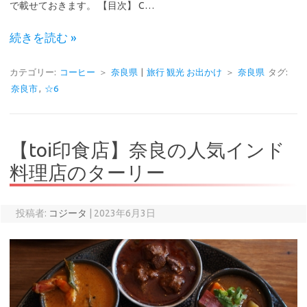
で載せておきます。 【目次】 C…
続きを読む »
カテゴリー:
コーヒー
＞
奈良県
|
旅行 観光 お出かけ
＞
奈良県
タグ:
奈良市
,
☆6
【toi印食店】奈良の人気インド
料理店のターリー
投稿者:
コジータ
|
2023年6月3日