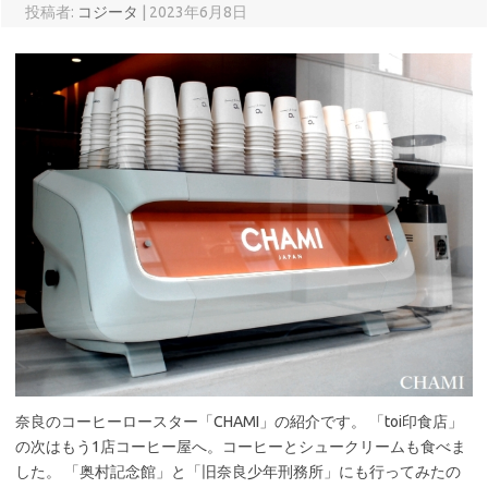
投稿者:
コジータ
|
2023年6月8日
奈良のコーヒーロースター「CHAMI」の紹介です。 「toi印食店」
の次はもう1店コーヒー屋へ。コーヒーとシュークリームも食べま
した。 「奥村記念館」と「旧奈良少年刑務所」にも行ってみたの