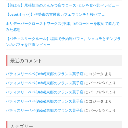
【美はる】尾張旭市のとんかつ店でロース･ヒレを食べ比べレビュー
【osse(オッセ)】伊勢市の古民家カフェでランチと桜パフェ
ホリデーパークローストワークス(中津川)のコーヒーを改めて飲んで
みた感想
【パティスリークルール】塩尻で予約制パフェ。ショコラとモンブラ
ンのパフェを正直レビュー
最近のコメント
パティスリーベベ(Bébé)東郷のフランス菓子店
に
コジータ
より
パティスリーベベ(Bébé)東郷のフランス菓子店
に
バーバパパ
より
パティスリーベベ(Bébé)東郷のフランス菓子店
に
バーバパパ
より
パティスリーベベ(Bébé)東郷のフランス菓子店
に
コジータ
より
パティスリーベベ(Bébé)東郷のフランス菓子店
に
バーバパパ
より
カテゴリー