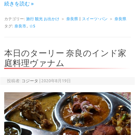
続きを読む »
カテゴリー:
旅行 観光 お出かけ
＞
奈良県
|
スイーツ･パン
＞
奈良県
タグ:
奈良市
,
☆5
本日のターリー 奈良のインド家
庭料理ヴァナム
投稿者:
コジータ
|
2020年8月19日