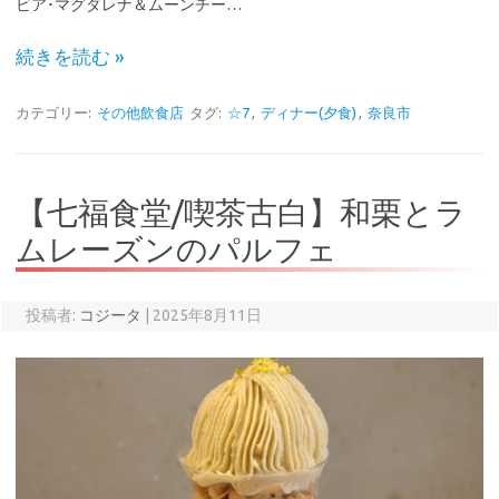
ビア･マグダレナ＆ムーンチー…
続きを読む »
カテゴリー:
その他飲食店
タグ:
☆7
,
ディナー(夕食)
,
奈良市
【七福食堂/喫茶古白】和栗とラ
ムレーズンのパルフェ
投稿者:
コジータ
|
2025年8月11日