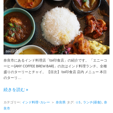
奈良市にあるインド料理店「toi印食店」の紹介です。 「エニーコ
ーヒー(ANY COFFEE BREW BAR)」の次はインド料理ランチ。全種
盛りのターリーとチャイ。 【目次】 toi印食店 店内 メニュー 本日
のターリ…
続きを読む »
カテゴリー:
インド料理･カレー
＞
奈良県
タグ:
☆5
,
ランチ(昼食)
,
奈
良市