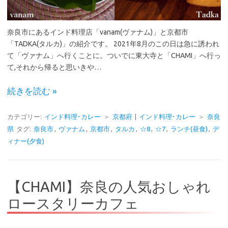
奈良市にあるインド料理店「vanam(ヴァナム)」と京都市
「TADKA(タルカ)」の紹介です。 2021年8月のこの日は急に誘われ
て「ヴァナム」へ行くことに。ついでに東大寺と「CHAMI」へ行っ
て,それから帰ると思いきや…
続きを読む »
カテゴリー:
インド料理･カレー
＞
京都府
|
インド料理･カレー
＞
奈良
県
タグ:
奈良市
,
ヴァナム
,
京都市
,
タルカ
,
☆8
,
☆7
,
ランチ(昼食)
,
デ
ィナー(夕食)
【CHAMI】奈良の人気おしゃれ
ロースタリーカフェ