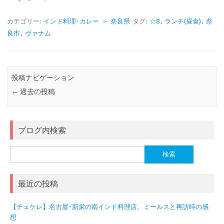
カテゴリー:
インド料理･カレー
＞
奈良県
タグ:
☆8
,
ランチ(昼食)
,
奈
良市
,
ヴァナム
投稿ナビゲーション
←
過去の投稿
ブログ内検索
検
索:
最近の投稿
【チェケレ】名古屋･新栄の南インド料理店。ミールスと再訪時の感
想