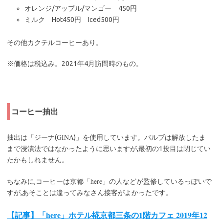
オレンジ/アップル/マンゴー 450円
ミルク Hot450円 Iced500円
その他カクテルコーヒーあり。
※価格は税込み。2021年4月訪問時のもの。
コーヒー抽出
GINA
抽出は「ジーナ(
)」を使用しています。バルブは解放したま
まで浸漬法ではなかったように思いますが,最初の1投目は閉じてい
たかもしれません。
here
ちなみに,コーヒーは京都「
」の人などが監修しているっぽいで
すが,あそことは違ってみなさん接客がよかったです。
【記事】「here」ホテル椛京都三条の1階カフェ 2019年12