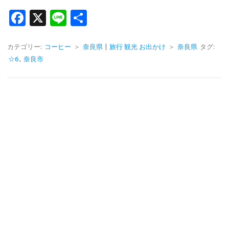
Fa
X
Li
共
c
n
有
e
e
カテゴリー:
コーヒー
＞
奈良県
|
旅行 観光 お出かけ
＞
奈良県
タグ:
☆6
,
奈良市
b
o
o
k