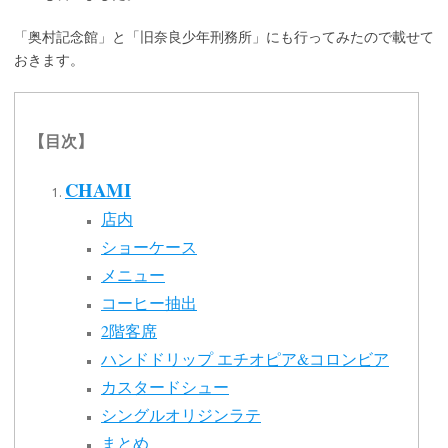
「奥村記念館」と「旧奈良少年刑務所」にも行ってみたので載せて
おきます。
【目次】
CHAMI
店内
ショーケース
メニュー
コーヒー抽出
2階客席
ハンドドリップ エチオピア&コロンビア
カスタードシュー
シングルオリジンラテ
まとめ