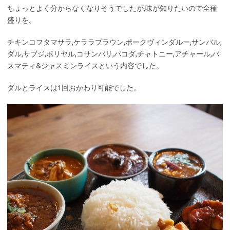
ちょっとよく分からなくなりそうでしたが,味が知りたいので全種
盛りを。
チキンコフタマサラ,ケララプラウン,ポークヴィンダルー,サンバル,
ダル,サブジ,ポリヤル,コサンバリ,パコダ,チャトニー,アチャール,バ
スマティ&ジャスミンライスという内容でした。
ダルとライスは1回おかわり可能でした。