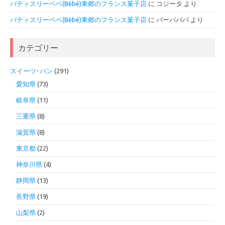
パティスリーベベ(Bébé)東郷のフランス菓子店
に
コジータ
より
パティスリーベベ(Bébé)東郷のフランス菓子店
に
バーバパパ
より
カテゴリー
スイーツ･パン
(291)
愛知県
(73)
岐阜県
(11)
三重県
(8)
滋賀県
(8)
東京都
(22)
神奈川県
(4)
静岡県
(13)
長野県
(19)
山梨県
(2)