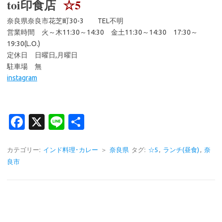
toi印食店
☆5
奈良県奈良市花芝町30-3 TEL不明
営業時間 火～木11:30～14:30 金土11:30～14:30 17:30～
19:30(L.O.)
定休日 日曜日,月曜日
駐車場 無
instagram
Fa
X
Li
共
c
n
有
e
e
カテゴリー:
インド料理･カレー
＞
奈良県
タグ:
☆5
,
ランチ(昼食)
,
奈
良市
b
o
o
k