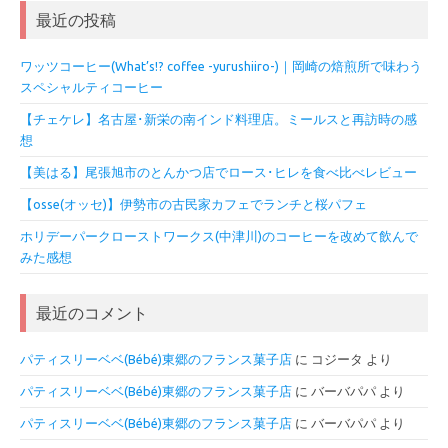
最近の投稿
ワッツコーヒー(What’s!? coffee -yurushiiro-)｜岡崎の焙煎所で味わう
スペシャルティコーヒー
【チェケレ】名古屋･新栄の南インド料理店。ミールスと再訪時の感
想
【美はる】尾張旭市のとんかつ店でロース･ヒレを食べ比べレビュー
【osse(オッセ)】伊勢市の古民家カフェでランチと桜パフェ
ホリデーパークローストワークス(中津川)のコーヒーを改めて飲んで
みた感想
最近のコメント
パティスリーベベ(Bébé)東郷のフランス菓子店
に
コジータ
より
パティスリーベベ(Bébé)東郷のフランス菓子店
に
バーバパパ
より
パティスリーベベ(Bébé)東郷のフランス菓子店
に
バーバパパ
より