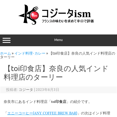
Menu
ホーム
»
インド料理･カレー
»
【toi印食店】奈良の人気インド料理店の
ターリー
【toi印食店】奈良の人気インド
料理店のターリー
投稿者:
コジータ
|
2023年6月3日
toi
奈良市にあるインド料理店「
印食店
」の紹介です。
ANY COFFEE BREW BAR
「
エニーコーヒー(
)
」の次はインド料理