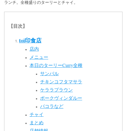
ランチ。全種盛りのターリーとチャイ。
【目次】
toi印食店
店内
メニュー
本日のターリーCurry全種
サンバル
チキンコフタマサラ
ケララプラウン
ポークヴィンダルー
パコラなど
チャイ
まとめ
店舗情報