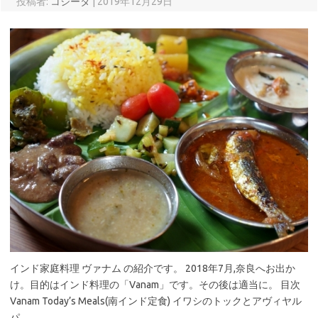
投稿者:
コジータ
|
2019年12月29日
インド家庭料理 ヴァナム の紹介です。 2018年7月,奈良へお出か
け。目的はインド料理の「Vanam」です。その後は適当に。 目次
Vanam Today’s Meals(南インド定食) イワシのトックとアヴィヤル
パ…