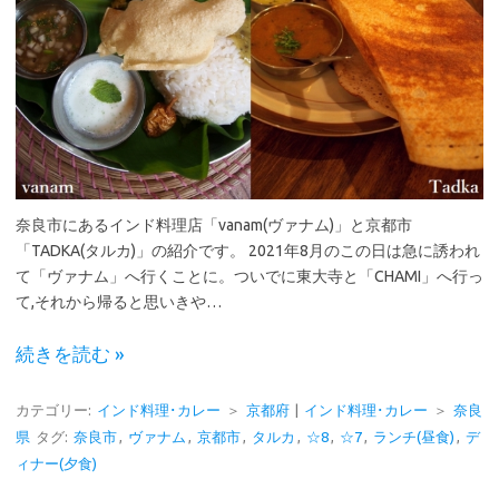
奈良市にあるインド料理店「vanam(ヴァナム)」と京都市
「TADKA(タルカ)」の紹介です。 2021年8月のこの日は急に誘われ
て「ヴァナム」へ行くことに。ついでに東大寺と「CHAMI」へ行っ
て,それから帰ると思いきや…
続きを読む »
カテゴリー:
インド料理･カレー
＞
京都府
|
インド料理･カレー
＞
奈良
県
タグ:
奈良市
,
ヴァナム
,
京都市
,
タルカ
,
☆8
,
☆7
,
ランチ(昼食)
,
デ
ィナー(夕食)