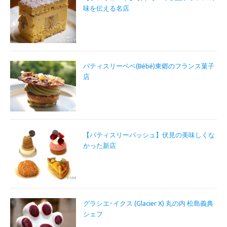
味を伝える名店
パティスリーベベ(Bébé)東郷のフランス菓子
店
【パティスリーパッシュ】伏見の美味しくな
かった新店
グラシエ･イクス (Glacier X) 丸の内 松島義典
シェフ