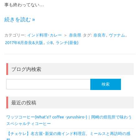
事も終わってない…
続きを読む »
カテゴリー:
インド料理･カレー
＞
奈良県
タグ:
奈良市
,
ヴァナム
,
2017年6月奈良&大阪
,
☆8
,
ランチ(昼食)
ブログ内検索
検
索:
最近の投稿
ワッツコーヒー(What’s!? coffee -yurushiiro-)｜岡崎の焙煎所で味わう
スペシャルティコーヒー
【チェケレ】名古屋･新栄の南インド料理店。ミールスと再訪時の感
想