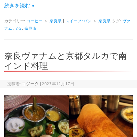
続きを読む »
カテゴリー:
コーヒー
＞
奈良県
|
スイーツ･パン
＞
奈良県
タグ:
ヴァ
ナム
,
☆5
,
奈良市
奈良ヴァナムと京都タルカで南
インド料理
投稿者:
コジータ
|
2023年12月17日