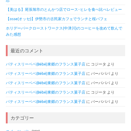
【美はる】尾張旭市のとんかつ店でロース･ヒレを食べ比べレビュー
【osse(オッセ)】伊勢市の古民家カフェでランチと桜パフェ
ホリデーパークローストワークス(中津川)のコーヒーを改めて飲んで
みた感想
最近のコメント
パティスリーベベ(Bébé)東郷のフランス菓子店
に
コジータ
より
パティスリーベベ(Bébé)東郷のフランス菓子店
に
バーバパパ
より
パティスリーベベ(Bébé)東郷のフランス菓子店
に
バーバパパ
より
パティスリーベベ(Bébé)東郷のフランス菓子店
に
コジータ
より
パティスリーベベ(Bébé)東郷のフランス菓子店
に
バーバパパ
より
カテゴリー