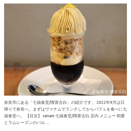
奈良市にある「七福食堂/喫茶古白」の紹介です。 2022年9月は日
帰りで奈良へ。まずはヴァナムでランチしてからパフェを食べに七
福食堂へ。 【目次】 vanam 七福食堂/喫茶古白 店内 メニュー 和栗
とラムレーズンのパル…