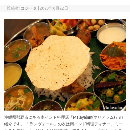
投稿者:
コジータ
|
2023年6月22日
沖縄県那覇市にある南インド料理店「Malayalam(マリアラム)」の
紹介です。 「ランヴォール」の次は南インド料理ディナー。ミー