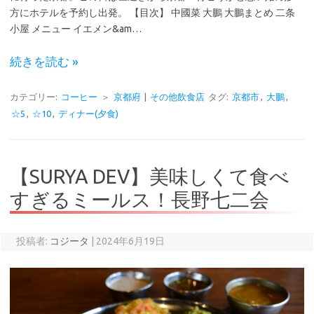
方にホテルを予約し出発。 【目次】 中國菜 大鵬 大鵬まとめ 二条
小屋 メニュー イエメン&am…
続きを読む »
カテゴリー:
コーヒー
＞
京都府
|
その他飲食店
タグ:
京都市
,
大鵬
,
☆5
,
☆10
,
ディナー(夕食)
【SURYA DEV】美味しくて食べ
すぎるミールス！長野七二会
投稿者:
コジータ
|
2024年6月19日