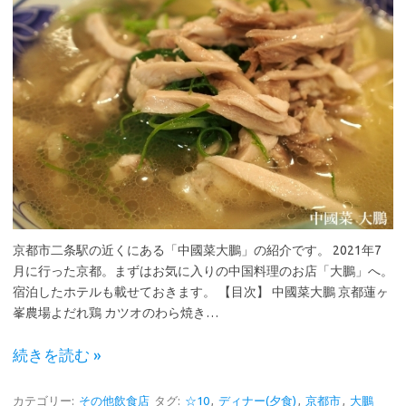
京都市二条駅の近くにある「中國菜大鵬」の紹介です。 2021年7
月に行った京都。まずはお気に入りの中国料理のお店「大鵬」へ。
宿泊したホテルも載せておきます。 【目次】 中國菜大鵬 京都蓮ヶ
峯農場よだれ鶏 カツオのわら焼き…
続きを読む »
カテゴリー:
その他飲食店
タグ:
☆10
,
ディナー(夕食)
,
京都市
,
大鵬