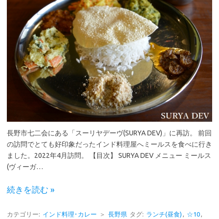
長野市七二会にある「スーリヤデーヴ(SURYA DEV)」に再訪。 前回
の訪問でとても好印象だったインド料理屋へミールスを食べに行き
ました。2022年4月訪問。 【目次】 SURYA DEV メニュー ミールス
(ヴィーガ…
続きを読む »
カテゴリー:
インド料理･カレー
＞
長野県
タグ:
ランチ(昼食)
,
☆10
,