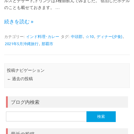
ルスとデザート,ドリンクは3種類飲んでみました。 宿泊したホテル
のことも載せておきます。 …
続きを読む »
カテゴリー:
インド料理･カレー
タグ:
中頭郡
,
☆10
,
ディナー(夕食)
,
2021年5月沖縄旅行
,
那覇市
投稿ナビゲーション
←
過去の投稿
ブログ内検索
検
索:
最近の投稿