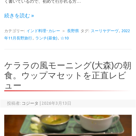
く書いているので、初めて行かれる方…
続きを読む »
カテゴリー:
インド料理･カレー
＞
長野県
タグ:
スーリヤデーヴ
,
2022
年11月長野旅行
,
ランチ(昼食)
,
☆10
ケララの風モーニング(大森)の朝
食。ウップマセットを正直レビ
ュー
投稿者:
コジータ
|
2026年3月13日