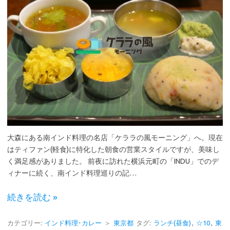
大森にある南インド料理の名店「ケララの風モーニング」へ。現在
はティファン(軽食)に特化した朝食の営業スタイルですが、美味し
く満足感がありました。 前夜に訪れた横浜元町の「INDU」でのデ
ィナーに続く、南インド料理巡りの記…
続きを読む »
カテゴリー:
インド料理･カレー
＞
東京都
タグ:
ランチ(昼食)
,
☆10
,
東