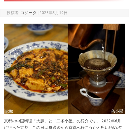
投稿者:
コジータ
|
2025年3月19日
京都の中国料理「大鵬」と「二条小屋」の紹介です。 2022年6月
に行った京都。この日は昼過ぎから京都へ行こうかと思い始め,夕