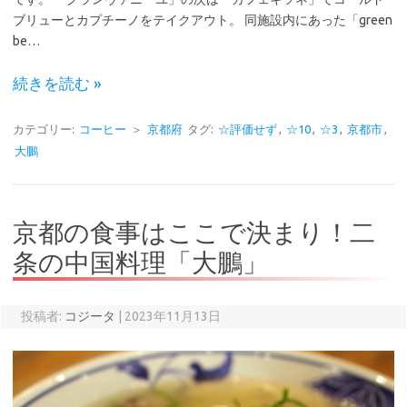
ブリューとカプチーノをテイクアウト。 同施設内にあった「green
be…
続きを読む »
カテゴリー:
コーヒー
＞
京都府
タグ:
☆評価せず
,
☆10
,
☆3
,
京都市
,
大鵬
京都の食事はここで決まり！二
条の中国料理「大鵬」
投稿者:
コジータ
|
2023年11月13日