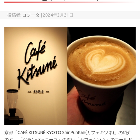
投稿者:
コジータ
|
2024年2月21日
京都「CAFÉ KITSUNÉ KYOTO ShinPuhKan(カフェキツネ)」の紹介
です。 「グランヴァニーユ」の次は「カフェキツネ」でコールド