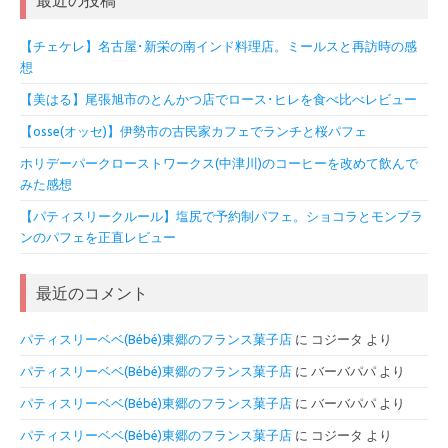
【チェケレ】名古屋･新栄の南インド料理店。ミールスと再訪時の感
想
【美はる】尾張旭市のとんかつ店でロース･ヒレを食べ比べレビュー
【osse(オッセ)】伊勢市の古民家カフェでランチと桜パフェ
ホリデーパークローストワークス(中津川)のコーヒーを改めて飲んで
みた感想
【パティスリークルール】塩尻で予約制パフェ。ショコラとモンブラ
ンのパフェを正直レビュー
最近のコメント
パティスリーベベ(Bébé)東郷のフランス菓子店
に
コジータ
より
パティスリーベベ(Bébé)東郷のフランス菓子店
に
バーバパパ
より
パティスリーベベ(Bébé)東郷のフランス菓子店
に
バーバパパ
より
パティスリーベベ(Bébé)東郷のフランス菓子店
に
コジータ
より