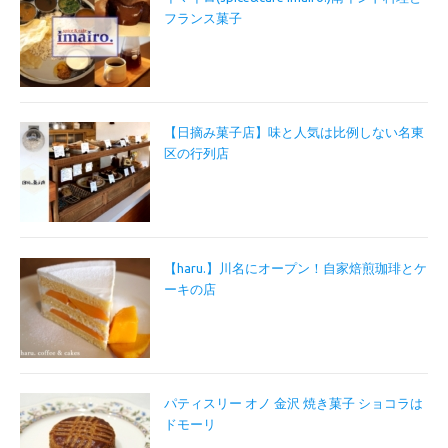
フランス菓子
【日摘み菓子店】味と人気は比例しない名東
区の行列店
【haru.】川名にオープン！自家焙煎珈琲とケ
ーキの店
パティスリー オノ 金沢 焼き菓子 ショコラは
ドモーリ