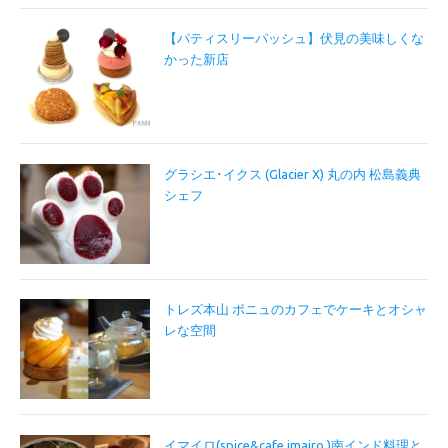
【パティスリーパッシュ】伏見の美味しくな
かった新店
グラシエ･イクス (Glacier X) 丸の内 松島義典
シェフ
トレズ本山 ボニュのカフェでケーキとオシャ
レな空間
イマイロ(spice&cafe imairo.)南インド料理と