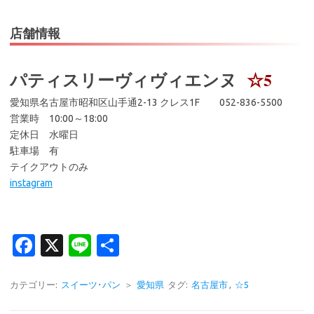
店舗情報
パティスリーヴィヴィエンヌ
☆5
愛知県名古屋市昭和区山手通2-13 クレス1F 052-836-5500
営業時 10:00～18:00
定休日 水曜日
駐車場 有
テイクアウトのみ
instagram
Fa
X
Li
共
c
n
有
e
e
カテゴリー:
スイーツ･パン
＞
愛知県
タグ:
名古屋市
,
☆5
b