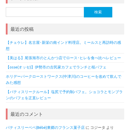
検
索:
最近の投稿
【チェケレ】名古屋･新栄の南インド料理店。ミールスと再訪時の感
想
【美はる】尾張旭市のとんかつ店でロース･ヒレを食べ比べレビュー
【osse(オッセ)】伊勢市の古民家カフェでランチと桜パフェ
ホリデーパークローストワークス(中津川)のコーヒーを改めて飲んで
みた感想
【パティスリークルール】塩尻で予約制パフェ。ショコラとモンブラ
ンのパフェを正直レビュー
最近のコメント
パティスリーベベ(Bébé)東郷のフランス菓子店
に
コジータ
より