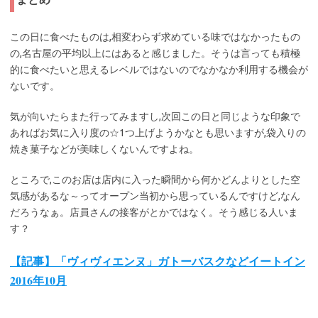
この日に食べたものは,相変わらず求めている味ではなかったもの
の,名古屋の平均以上にはあると感じました。そうは言っても積極
的に食べたいと思えるレベルではないのでなかなか利用する機会が
ないです。
気が向いたらまた行ってみますし,次回この日と同じような印象で
あればお気に入り度の☆1つ上げようかなとも思いますが,袋入りの
焼き菓子などが美味しくないんですよね。
ところで,このお店は店内に入った瞬間から何かどんよりとした空
気感があるな～ってオープン当初から思っているんですけど,なん
だろうなぁ。店員さんの接客がとかではなく。そう感じる人いま
す？
【記事】「ヴィヴィエンヌ」ガトーバスクなどイートイン
2016年10月