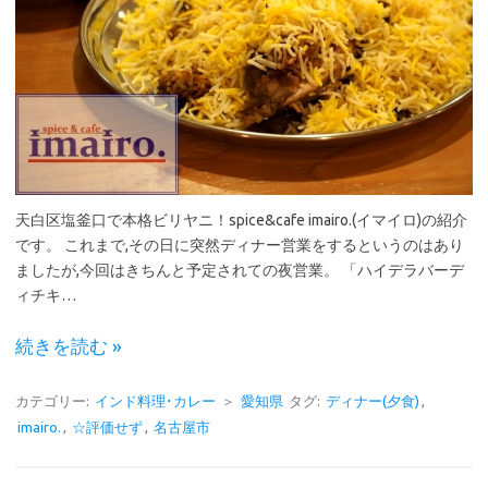
天白区塩釜口で本格ビリヤニ！spice&cafe imairo.(イマイロ)の紹介
です。 これまで,その日に突然ディナー営業をするというのはあり
ましたが,今回はきちんと予定されての夜営業。 「ハイデラバーデ
ィチキ…
続きを読む »
カテゴリー:
インド料理･カレー
＞
愛知県
タグ:
ディナー(夕食)
,
imairo.
,
☆評価せず
,
名古屋市