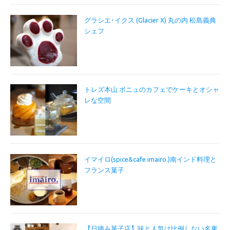
グラシエ･イクス (Glacier X) 丸の内 松島義典
シェフ
トレズ本山 ボニュのカフェでケーキとオシャ
レな空間
イマイロ(spice&cafe imairo.)南インド料理と
フランス菓子
【日摘み菓子店】味と人気は比例しない名東