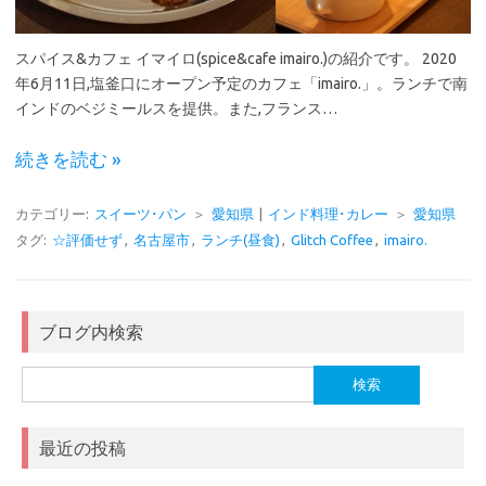
スパイス&カフェ イマイロ(spice&cafe imairo.)の紹介です。 2020
年6月11日,塩釜口にオープン予定のカフェ「imairo.」。ランチで南
インドのベジミールスを提供。また,フランス…
続きを読む »
カテゴリー:
スイーツ･パン
＞
愛知県
|
インド料理･カレー
＞
愛知県
タグ:
☆評価せず
,
名古屋市
,
ランチ(昼食)
,
Glitch Coffee
,
imairo.
ブログ内検索
検
索:
最近の投稿