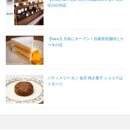
区の行列店
【haru.】川名にオープン！自家焙煎珈琲とケ
ーキの店
パティスリー オノ 金沢 焼き菓子 ショコラは
ドモーリ