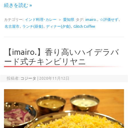
続きを読む »
カテゴリー:
インド料理･カレー
＞
愛知県
タグ:
imairo.
,
☆評価せず
,
名古屋市
,
ランチ(昼食)
,
ディナー(夕食)
,
Glitch Coffee
【imairo.】香り高いハイデラバ
ード式チキンビリヤニ
投稿者:
コジータ
|
2020年11月12日