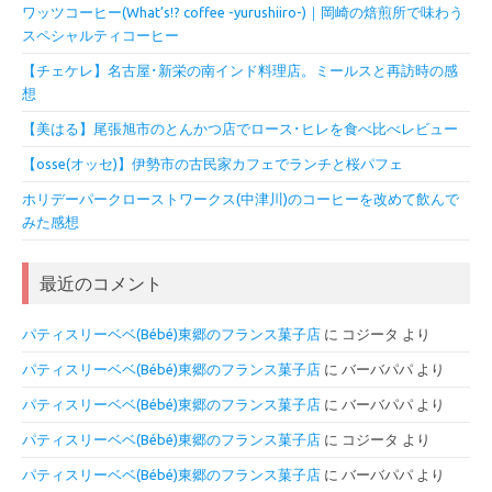
ワッツコーヒー(What’s!? coffee -yurushiiro-)｜岡崎の焙煎所で味わう
スペシャルティコーヒー
【チェケレ】名古屋･新栄の南インド料理店。ミールスと再訪時の感
想
【美はる】尾張旭市のとんかつ店でロース･ヒレを食べ比べレビュー
【osse(オッセ)】伊勢市の古民家カフェでランチと桜パフェ
ホリデーパークローストワークス(中津川)のコーヒーを改めて飲んで
みた感想
最近のコメント
パティスリーベベ(Bébé)東郷のフランス菓子店
に
コジータ
より
パティスリーベベ(Bébé)東郷のフランス菓子店
に
バーバパパ
より
パティスリーベベ(Bébé)東郷のフランス菓子店
に
バーバパパ
より
パティスリーベベ(Bébé)東郷のフランス菓子店
に
コジータ
より
パティスリーベベ(Bébé)東郷のフランス菓子店
に
バーバパパ
より