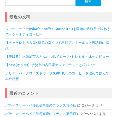
索:
最近の投稿
ワッツコーヒー(What’s!? coffee -yurushiiro-)｜岡崎の焙煎所で味わう
スペシャルティコーヒー
【チェケレ】名古屋･新栄の南インド料理店。ミールスと再訪時の感
想
【美はる】尾張旭市のとんかつ店でロース･ヒレを食べ比べレビュー
【osse(オッセ)】伊勢市の古民家カフェでランチと桜パフェ
ホリデーパークローストワークス(中津川)のコーヒーを改めて飲んで
みた感想
最近のコメント
パティスリーベベ(Bébé)東郷のフランス菓子店
に
コジータ
より
パティスリーベベ(Bébé)東郷のフランス菓子店
に
バーバパパ
より