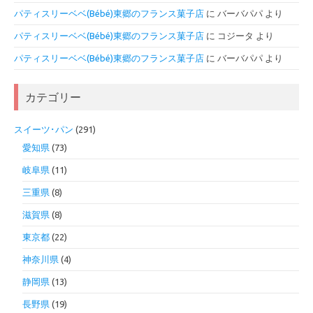
パティスリーベベ(Bébé)東郷のフランス菓子店
に
バーバパパ
より
パティスリーベベ(Bébé)東郷のフランス菓子店
に
コジータ
より
パティスリーベベ(Bébé)東郷のフランス菓子店
に
バーバパパ
より
カテゴリー
スイーツ･パン
(291)
愛知県
(73)
岐阜県
(11)
三重県
(8)
滋賀県
(8)
東京都
(22)
神奈川県
(4)
静岡県
(13)
長野県
(19)