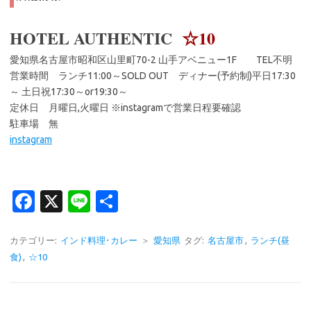
HOTEL AUTHENTIC
☆10
愛知県名古屋市昭和区山里町70-2 山手アベニュー1F TEL不明
営業時間 ランチ11:00～SOLD OUT ディナー(予約制)平日17:30
～ 土日祝17:30～or19:30～
定休日 月曜日,火曜日 ※instagramで営業日程要確認
駐車場 無
instagram
Fa
X
Li
共
c
n
有
e
e
カテゴリー:
インド料理･カレー
＞
愛知県
タグ:
名古屋市
,
ランチ(昼
食)
,
☆10
b
o