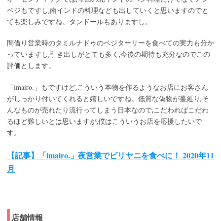
ベジもですし,南インドの料理なども出していくと思いますのでと
ても楽しみですね。タンドールもありますし。
間借り営業時のタミルナドゥのベジターリーを食べての実力も分か
っていますし,引き出しがとても多く,今後の期待も充分なのでこの
評価とします。
imairo.
「
」もですけど,こういう本物を作るようなお店にお客さん
がしっかり付いてくれると嬉しいですね。低質な偽物が蔓延り,そ
んなものが売れたり流行ってしまう日本なので,こだわればこだわ
るほど難しいとは思いますが,僕はこういうお店を応援したいで
す。
【記事】「imairo.」夜営業でビリヤニを食べに！ 2020年11
月
店舗情報