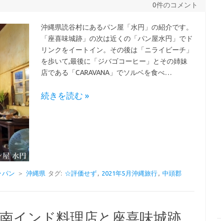
0件のコメント
沖縄県読谷村にあるパン屋「水円」の紹介です。
「座喜味城跡」の次は近くの「パン屋水円」でド
リンクをイートイン。その後は「ニライビーチ」
を歩いて,最後に「ジバゴコーヒー」とその姉妹
店である「CARAVANA」でソルベを食べ…
続きを読む »
･パン
＞
沖縄県
タグ:
☆評価せず
,
2021年5月沖縄旅行
,
中頭郡
南インド料理店と座喜味城跡