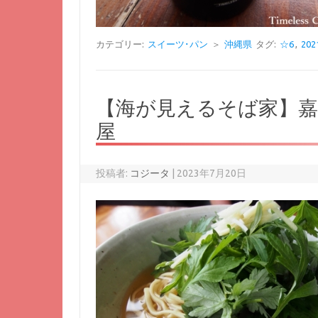
カテゴリー:
スイーツ･パン
＞
沖縄県
タグ:
☆6
,
20
【海が見えるそば家】
屋
投稿者:
コジータ
|
2023年7月20日