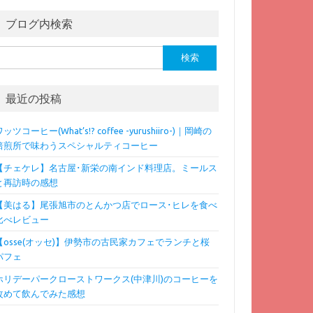
ブログ内検索
検
:
最近の投稿
ッツコーヒー(What’s!? coffee -yurushiiro-)｜岡崎の
焙煎所で味わうスペシャルティコーヒー
【チェケレ】名古屋･新栄の南インド料理店。ミールス
と再訪時の感想
【美はる】尾張旭市のとんかつ店でロース･ヒレを食べ
比べレビュー
【osse(オッセ)】伊勢市の古民家カフェでランチと桜
パフェ
ホリデーパークローストワークス(中津川)のコーヒーを
改めて飲んでみた感想