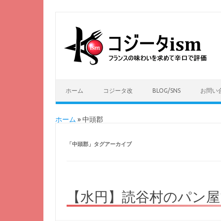
ホーム
コジータ改
BLOG/SNS
お問い
ホーム
»
中頭郡
「
中頭郡
」タグアーカイブ
【水円】読谷村のパン