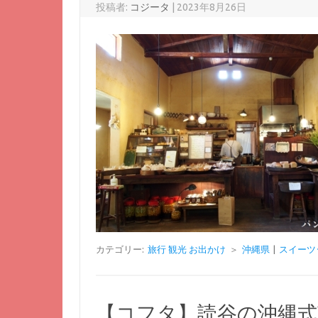
投稿者:
コジータ
|
2023年8月26日
カテゴリー:
旅行 観光 お出かけ
＞
沖縄県
|
スイーツ
【コフタ】読谷の沖縄式