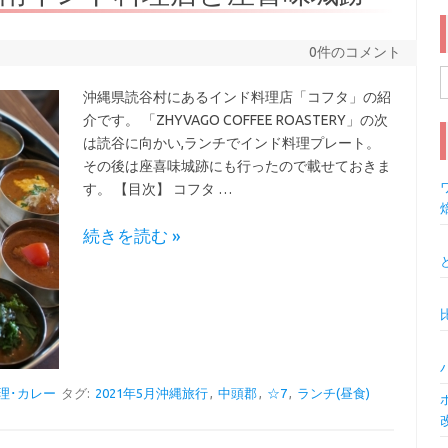
0件のコメント
沖縄県読谷村にあるインド料理店「コフタ」の紹
索
介です。 「ZHYVAGO COFFEE ROASTERY」の次
は読谷に向かい,ランチでインド料理プレート。
その後は座喜味城跡にも行ったので載せておきま
ワ
す。 【目次】 コフタ …
続きを読む »
理･カレー
タグ:
2021年5月沖縄旅行
,
中頭郡
,
☆7
,
ランチ(昼食)