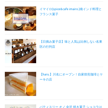
イマイロ(spice&cafe imairo.)南インド料理と
フランス菓子
【日摘み菓子店】味と人気は比例しない名東
区の行列店
【haru.】川名にオープン！自家焙煎珈琲とケ
ーキの店
パティスリー オノ 金沢 焼き菓子 ショコラは