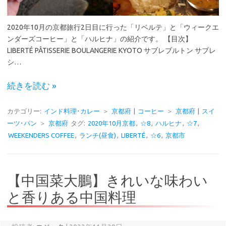
2020年10月の京都旅行2日目に行った「リベルテ」と「ウィークエ
ンダーズコーヒー」と「ハルヒナ」の紹介です。 【目次】
LIBERTÉ PÂTISSERIE BOULANGERIE KYOTO サブレブルトン サブレ
シ…
続きを読む »
カテゴリー:
インド料理･カレー
＞
京都府
|
コーヒー
＞
京都府
|
スイ
ーツ･パン
＞
京都府
タグ:
2020年10月京都
,
☆8
,
ハルヒナ
,
☆7
,
WEEKENDERS COFFEE
,
ランチ(昼食)
,
LIBERTÉ
,
☆6
,
京都市
【中国菜大鵬】きれいな味わい
と香りある中国料理