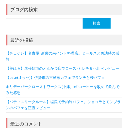
ブログ内検索
検
索:
最近の投稿
【チェケレ】名古屋･新栄の南インド料理店。ミールスと再訪時の感
想
【美はる】尾張旭市のとんかつ店でロース･ヒレを食べ比べレビュー
【osse(オッセ)】伊勢市の古民家カフェでランチと桜パフェ
ホリデーパークローストワークス(中津川)のコーヒーを改めて飲んで
みた感想
【パティスリークルール】塩尻で予約制パフェ。ショコラとモンブラ
ンのパフェを正直レビュー
最近のコメント