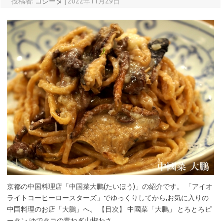
投稿者:
コジータ
|
2022年11月29日
京都の中国料理店「中国菜大鵬(たいほう)」の紹介です。 「アイオ
ライトコーヒーロースターズ」でゆっくりしてから,お気に入りの
中国料理のお店「大鵬」へ。 【目次】 中國菜「大鵬」 とろとろピ
ータン ゆでタコの青ねぎ山椒わさ…