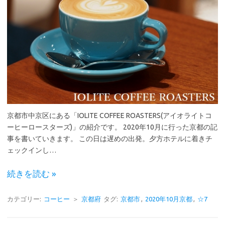
京都市中京区にある「IOLITE COFFEE ROASTERS(アイオライトコ
ーヒーロースターズ)」の紹介です。 2020年10月に行った京都の記
事を書いていきます。 この日は遅めの出発。夕方ホテルに着きチ
ェックインし…
続きを読む »
カテゴリー:
コーヒー
＞
京都府
タグ:
京都市
,
2020年10月京都
,
☆7