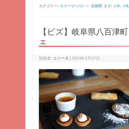
カテゴリー:
スイーツ･パン
＞
京都府
タグ:
☆9
,
☆8
【ビズ】岐阜県八百津町
ェ
投稿者:
コジータ
|
2024年5月27日