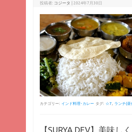
投稿者:
コジータ
|
2024年7月30日
カテゴリー:
インド料理･カレー
タグ:
☆7
,
ランチ(昼
【SURYA DEV】美