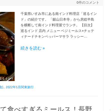
0件のコメント
千葉県いすみ市にある南インド料理店「巡るイン
ド」の紹介です。 「鋸山日本寺」から房総半島
を横断して南インド料理屋でランチ。 【目次】
巡るインド 店内 メニュー ベジミールス+チェテ
ィナードチキンペッパーマサラ ラッシー…
続きを読む »
食)
,
2022年5月関東旅行
味しくて食べすぎるミールス！長野