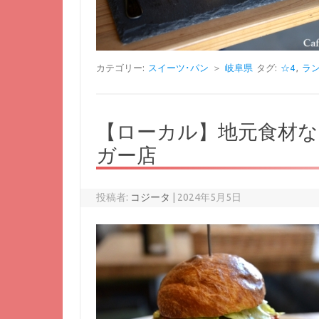
カテゴリー:
スイーツ･パン
＞
岐阜県
タグ:
☆4
,
ラン
【ローカル】地元食材
ガー店
投稿者:
コジータ
|
2024年5月5日