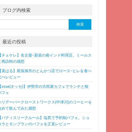
ブログ内検索
検
:
最近の投稿
【チェケレ】名古屋･新栄の南インド料理店。ミールス
と再訪時の感想
【美はる】尾張旭市のとんかつ店でロース･ヒレを食べ
比べレビュー
【osse(オッセ)】伊勢市の古民家カフェでランチと桜
パフェ
ホリデーパークローストワークス(中津川)のコーヒーを
改めて飲んでみた感想
【パティスリークルール】塩尻で予約制パフェ。ショ
コラとモンブランのパフェを正直レビュー