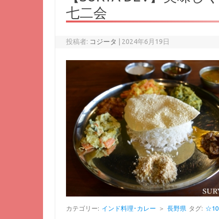
七二会
投稿者:
コジータ
|
2024年6月19日
カテゴリー:
インド料理･カレー
＞
長野県
タグ:
☆10