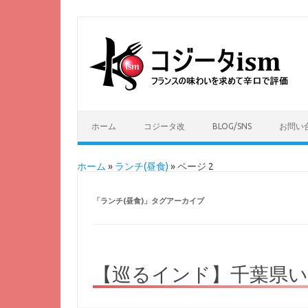
ホーム
コジータ改
BLOG/SNS
お問い
ホーム
»
ランチ(昼食)
»
ページ 2
「
ランチ(昼食)
」タグアーカイブ
【巡るインド】千葉県