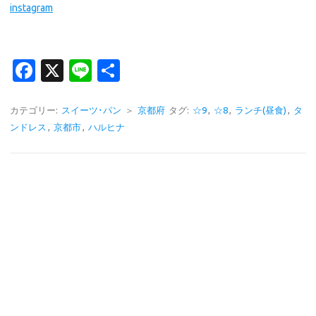
instagram
Fa
X
Li
共
c
n
有
e
e
カテゴリー:
スイーツ･パン
＞
京都府
タグ:
☆9
,
☆8
,
ランチ(昼食)
,
タ
ンドレス
,
京都市
,
ハルヒナ
b
o
o
k