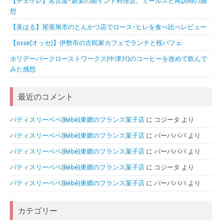
【チェケレ】名古屋･新栄の南インド料理店。ミールスと再訪時の感
想
【美はる】尾張旭市のとんかつ店でロース･ヒレを食べ比べレビュー
【osse(オッセ)】伊勢市の古民家カフェでランチと桜パフェ
ホリデーパークローストワークス(中津川)のコーヒーを改めて飲んで
みた感想
最近のコメント
パティスリーベベ(Bébé)東郷のフランス菓子店
に
コジータ
より
パティスリーベベ(Bébé)東郷のフランス菓子店
に
バーバパパ
より
パティスリーベベ(Bébé)東郷のフランス菓子店
に
バーバパパ
より
パティスリーベベ(Bébé)東郷のフランス菓子店
に
コジータ
より
パティスリーベベ(Bébé)東郷のフランス菓子店
に
バーバパパ
より
カテゴリー