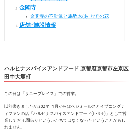
金閣寺
金閣寺の不動堂と馬酔木(あせび)の花
店舗･施設情報
ハルヒナスパイスアンドフード 京都府京都市左京区
田中大堰町
この日は「サニープレイス」での営業。
以前書きましたが,2024年1月からはベジミールスとイブニングテ
H･S･F
ィファンの店「ハルヒナスパイスアンドフード(
)」として営
業しており,間借りというかたちではなくなったということかもし
れません。