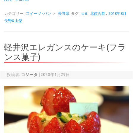
カテゴリー:
スイーツ･パン
＞
長野県
タグ:
☆6
,
北佐久郡
,
2018年8月
長野&山梨
軽井沢エレガンスのケーキ(フラ
ンス菓子)
投稿者:
コジータ
|
2020年1月29日