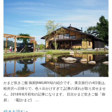
かまど炊きご飯 御厨(MIKURIYA)の紹介です。 東京旅行の4日後は,
軽井沢へ日帰りで。色々出かけすぎて,記事の遅れが取り戻せませ
ん。2018年8月初旬の記事になります。 目次かまど炊きご飯「御
厨」 ･竈(かまど) …
続きを読む »