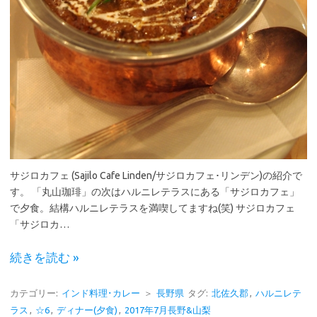
サジロカフェ (Sajilo Cafe Linden/サジロカフェ･リンデン)の紹介で
す。 「丸山珈琲」の次はハルニレテラスにある「サジロカフェ」
で夕食。結構ハルニレテラスを満喫してますね(笑) サジロカフェ
「サジロカ…
続きを読む »
カテゴリー:
インド料理･カレー
＞
長野県
タグ:
北佐久郡
,
ハルニレテ
ラス
,
☆6
,
ディナー(夕食)
,
2017年7月長野&山梨