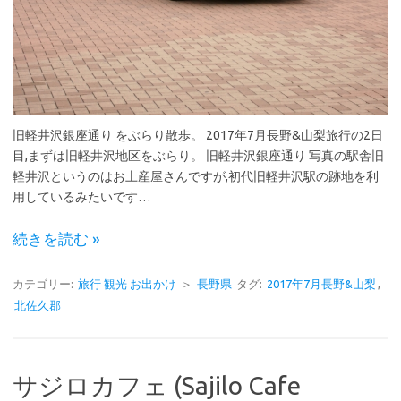
旧軽井沢銀座通り をぶらり散歩。 2017年7月長野&山梨旅行の2日
目,まずは旧軽井沢地区をぶらり。 旧軽井沢銀座通り 写真の駅舎旧
軽井沢というのはお土産屋さんですが,初代旧軽井沢駅の跡地を利
用しているみたいです…
続きを読む »
カテゴリー:
旅行 観光 お出かけ
＞
長野県
タグ:
2017年7月長野&山梨
,
北佐久郡
サジロカフェ (Sajilo Cafe