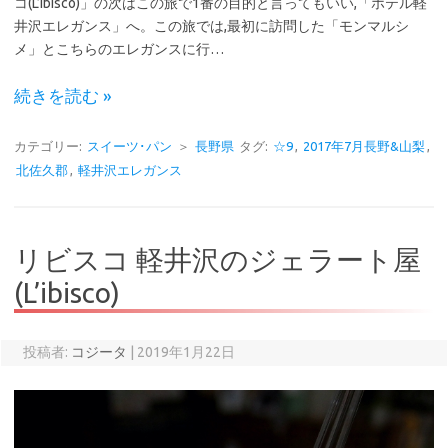
コ(L’ibisco)」の次はこの旅で1番の目的と言ってもいい,「ホテル軽
井沢エレガンス」へ。この旅では,最初に訪問した「モンマルシ
メ」とこちらのエレガンスに行…
続きを読む »
カテゴリー:
スイーツ･パン
＞
長野県
タグ:
☆9
,
2017年7月長野&山梨
,
北佐久郡
,
軽井沢エレガンス
リビスコ 軽井沢のジェラート屋
(L’ibisco)
投稿者:
コジータ
|
2019年1月22日