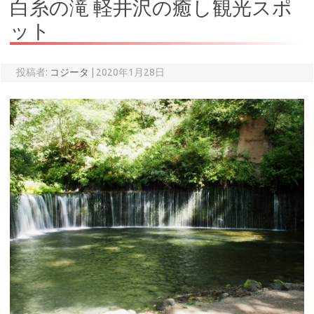
白糸の滝 軽井沢の癒し観光スポ
ット
投稿者:
コジータ
|
2020年1月28日