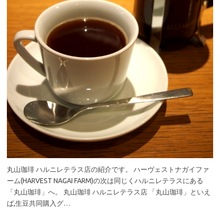
丸山珈琲 ハルニレテラス店の紹介です。 ハーヴェストナガイファ
ーム(HARVEST NAGAI FARM)の次は同じくハルニレテラスにある
「丸山珈琲」へ。 丸山珈琲 ハルニレテラス店 「丸山珈琲」といえ
ば,生豆共同購入グ…