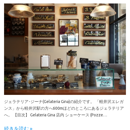
ジェラテリア･ジーナ(Gelateria Gina)の紹介です。 「軽井沢エレガ
ンス」から軽井沢駅の方へ600mほどのところにあるジェラテリア
へ。 【目次】 Gelateria Gina 店内 ショーケース (Pozze…
続きを読む »