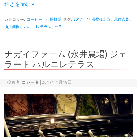
続きを読む »
カテゴリー:
コーヒー
＞
長野県
タグ:
2017年7月長野&山梨
,
北佐久郡
,
丸山珈琲
,
ハルニレテラス
,
☆7
ナガイファーム (永井農場) ジェ
ラート ハルニレテラス
投稿者:
コジータ
|
2019年1月18日