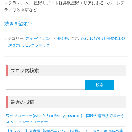
レテラス」へ。 星野リゾート軽井沢星野エリアにあるハルニレテ
ラスは飲食店など…
続きを読む »
カテゴリー:
スイーツ･パン
＞
長野県
タグ:
☆5
,
2017年7月長野&山梨
,
北佐久郡
,
ハルニレテラス
ブログ内検索
検
索:
最近の投稿
ワッツコーヒー(What’s!? coffee -yurushiiro-)｜岡崎の焙煎所で味わう
スペシャルティコーヒー
【チェケレ】名古屋･新栄の南インド料理店。ミールスと再訪時の感