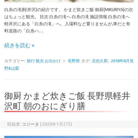
白糸の滝(軽井沢)の紹介です。 かまど炊きご飯 御厨(MIKURIYA)の次
はちょっと観光。 目次 白糸の滝へ 白糸の滝 施設情報 白糸の滝へ
軽井沢にある「白糸の滝」へ。入場料など要りませんが,車だと有
料道路の「白糸ハ…
続きを読む »
カテゴリー:
旅行 観光 お出かけ
＞
長野県
タグ:
北佐久郡
,
2018年8月長
野&山梨
御厨 かまど炊きご飯 長野県軽井
沢町 朝のおにぎり膳
投稿者:
コジータ
|
2020年1月27日