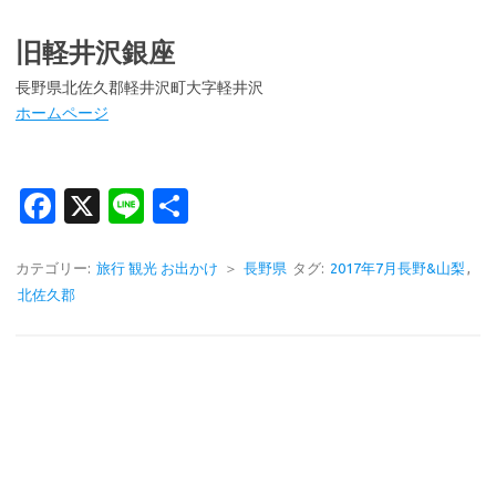
旧軽井沢銀座
長野県北佐久郡軽井沢町大字軽井沢
ホームページ
Fa
X
Li
共
c
n
有
e
e
カテゴリー:
旅行 観光 お出かけ
＞
長野県
タグ:
2017年7月長野&山梨
,
北佐久郡
b
o
o
k