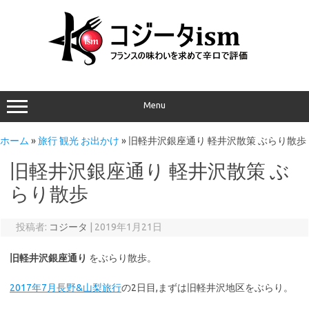
Menu
ホーム
»
旅行 観光 お出かけ
»
旧軽井沢銀座通り 軽井沢散策 ぶらり散歩
旧軽井沢銀座通り 軽井沢散策 ぶ
らり散歩
投稿者:
コジータ
|
2019年1月21日
旧軽井沢銀座通り
をぶらり散歩。
2017年7月長野&山梨旅行
の2日目,まずは旧軽井沢地区をぶらり。