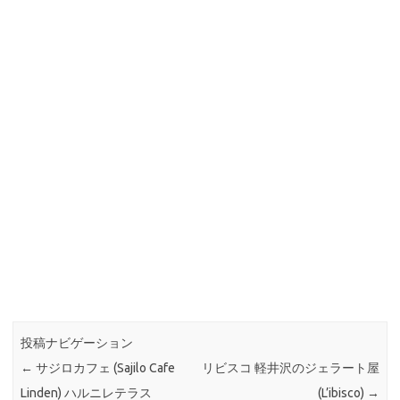
投稿ナビゲーション
←
サジロカフェ (Sajilo Cafe
リビスコ 軽井沢のジェラート屋
Linden) ハルニレテラス
(L’ibisco)
→