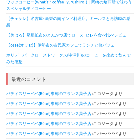
ワッツコーヒー(What’s!? coffee -yurushiiro-)｜岡崎の焙煎所で味わう
スペシャルティコーヒー
【チェケレ】名古屋･新栄の南インド料理店。ミールスと再訪時の感
想
【美はる】尾張旭市のとんかつ店でロース･ヒレを食べ比べレビュー
【osse(オッセ)】伊勢市の古民家カフェでランチと桜パフェ
ホリデーパークローストワークス(中津川)のコーヒーを改めて飲んで
みた感想
最近のコメント
パティスリーベベ(Bébé)東郷のフランス菓子店
に
コジータ
より
パティスリーベベ(Bébé)東郷のフランス菓子店
に
バーバパパ
より
パティスリーベベ(Bébé)東郷のフランス菓子店
に
バーバパパ
より
パティスリーベベ(Bébé)東郷のフランス菓子店
に
コジータ
より
パティスリーベベ(Bébé)東郷のフランス菓子店
に
バーバパパ
より