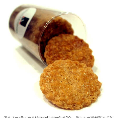
アルノー･ラエール(Arnaud Larher)の紹介。 暇スター君が買ってき