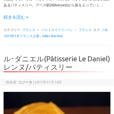
あるパティスリー。アベス駅(Abbesses)から坂を上っていく…
続きを読む »
カテゴリー:
フランス
＞
パリ
|
スイーツ･パン
＞
フランス
タグ:
☆8
,
2017年1月フランス土産
,
Gilles Marchal
ル･ダニエル(Pâtisserie Le Daniel)
レンヌ/パティスリー
投稿者:
コジータ
|
2017年11月14日