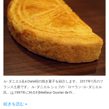
ル･ダニエル(Le Daniel)の焼き菓子を紹介します。 2017年1月のフ
ランス土産です。 ル･ダニエル シェフの「ローラン･ル･ダニエル
氏」は,1997年にM.O.F.(Meilleur Ouvrier de Fr…
続きを読む »