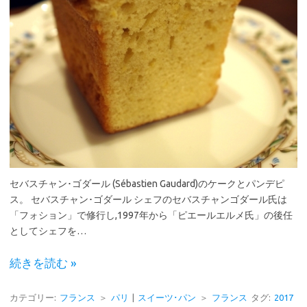
セバスチャン･ゴダール (Sébastien Gaudard)のケークとパンデピ
ス。 セバスチャン･ゴダール シェフのセバスチャンゴダール氏は
「フォション」で修行し,1997年から「ピエールエルメ氏」の後任
としてシェフを…
続きを読む »
カテゴリー:
フランス
＞
パリ
|
スイーツ･パン
＞
フランス
タグ:
2017