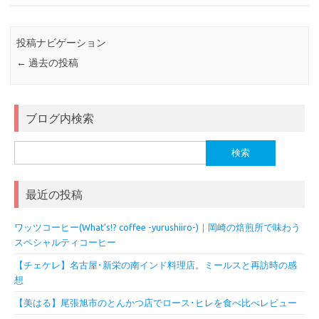
投稿ナビゲーション
←
過去の投稿
ブログ内検索
検
索:
最近の投稿
ワッツコーヒー(What’s!? coffee -yurushiiro-)｜岡崎の焙煎所で味わう
スペシャルティコーヒー
【チェケレ】名古屋･新栄の南インド料理店。ミールスと再訪時の感
想
【美はる】尾張旭市のとんかつ店でロース･ヒレを食べ比べレビュー