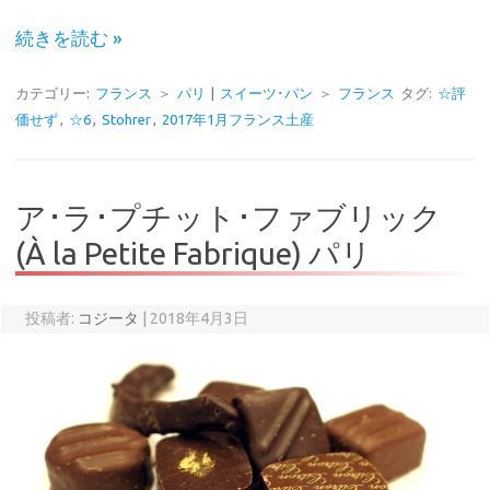
続きを読む »
カテゴリー:
フランス
＞
パリ
|
スイーツ･パン
＞
フランス
タグ:
☆評
価せず
,
☆6
,
Stohrer
,
2017年1月フランス土産
ア･ラ･プチット･ファブリック
(À la Petite Fabrique) パリ
投稿者:
コジータ
|
2018年4月3日