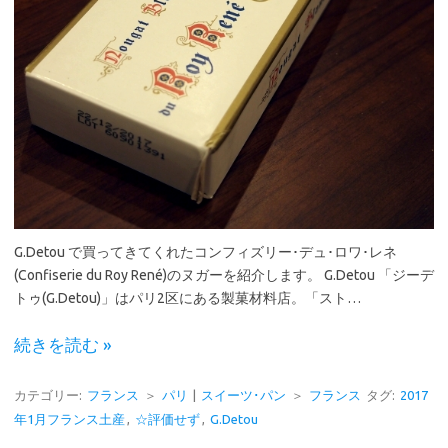
G.Detou で買ってきてくれたコンフィズリー･デュ･ロワ･レネ
(Confiserie du Roy René)のヌガーを紹介します。 G.Detou 「ジーデ
トゥ(G.Detou)」はパリ2区にある製菓材料店。「スト…
続きを読む »
カテゴリー:
フランス
＞
パリ
|
スイーツ･パン
＞
フランス
タグ:
2017
年1月フランス土産
,
☆評価せず
,
G.Detou