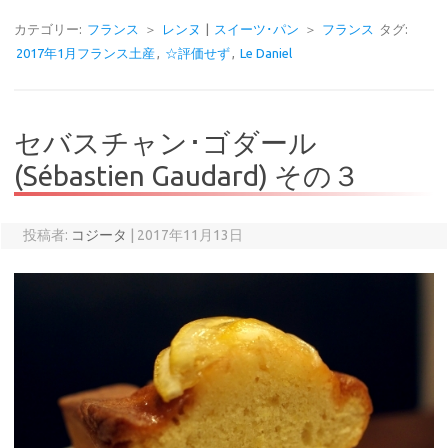
カテゴリー:
フランス
＞
レンヌ
|
スイーツ･パン
＞
フランス
タグ:
2017年1月フランス土産
,
☆評価せず
,
Le Daniel
セバスチャン･ゴダール
(Sébastien Gaudard) その３
投稿者:
コジータ
|
2017年11月13日