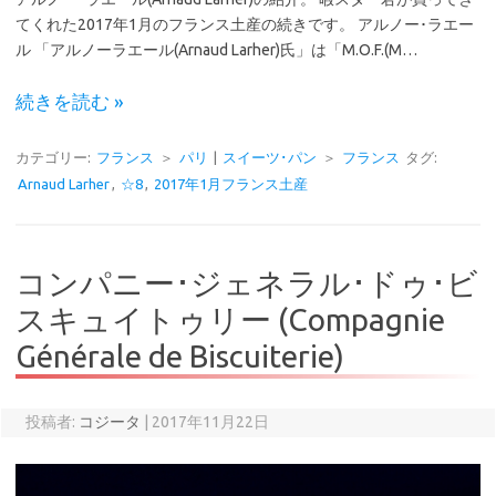
てくれた2017年1月のフランス土産の続きです。 アルノー･ラエー
ル 「アルノーラエール(Arnaud Larher)氏」は「M.O.F.(M…
続きを読む »
カテゴリー:
フランス
＞
パリ
|
スイーツ･パン
＞
フランス
タグ:
Arnaud Larher
,
☆8
,
2017年1月フランス土産
コンパニー･ジェネラル･ドゥ･ビ
スキュイトゥリー (Compagnie
Générale de Biscuiterie)
投稿者:
コジータ
|
2017年11月22日