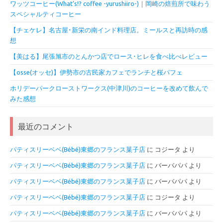
ワッツコーヒー(What’s!? coffee -yurushiiro-)｜岡崎の焙煎所で味わう
スペシャルティコーヒー
【チェケレ】名古屋･新栄の南インド料理店。ミールスと再訪時の感
想
【美はる】尾張旭市のとんかつ店でロース･ヒレを食べ比べレビュー
【osse(オッセ)】伊勢市の古民家カフェでランチと桜パフェ
ホリデーパークローストワークス(中津川)のコーヒーを改めて飲んで
みた感想
最近のコメント
パティスリーベベ(Bébé)東郷のフランス菓子店
に
コジータ
より
パティスリーベベ(Bébé)東郷のフランス菓子店
に
バーバパパ
より
パティスリーベベ(Bébé)東郷のフランス菓子店
に
バーバパパ
より
パティスリーベベ(Bébé)東郷のフランス菓子店
に
コジータ
より
パティスリーベベ(Bébé)東郷のフランス菓子店
に
バーバパパ
より