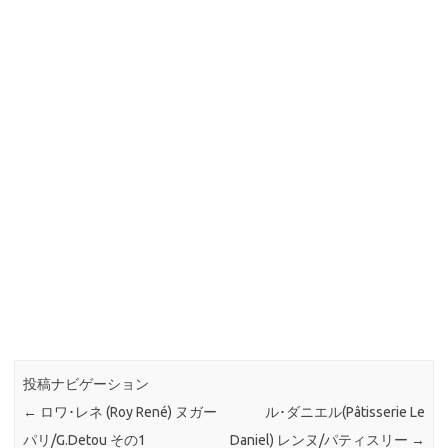
投稿ナビゲーション
←
ロワ･レネ (Roy René) ヌガー
ル･ダニエル(Pâtisserie Le
パリ/G.Detou その1
Daniel) レンヌ/パティスリー
→