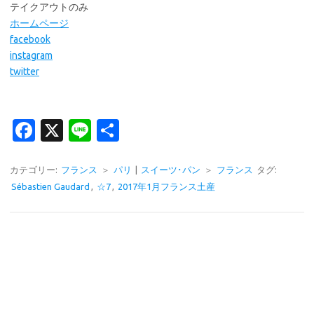
テイクアウトのみ
ホームページ
facebook
instagram
twitter
Fa
X
Li
共
c
n
有
e
e
カテゴリー:
フランス
＞
パリ
|
スイーツ･パン
＞
フランス
タグ:
Sébastien Gaudard
,
☆7
,
2017年1月フランス土産
b
o
o
k