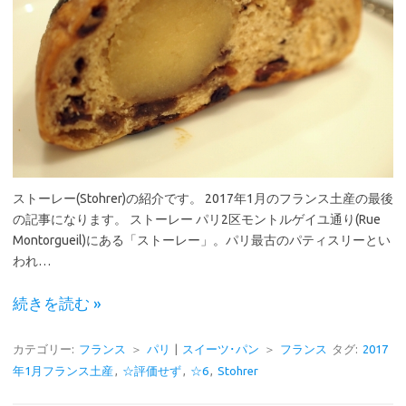
ストーレー(Stohrer)の紹介です。 2017年1月のフランス土産の最後
の記事になります。 ストーレー パリ2区モントルゲイユ通り(Rue
Montorgueil)にある「ストーレー」。パリ最古のパティスリーとい
われ…
続きを読む »
カテゴリー:
フランス
＞
パリ
|
スイーツ･パン
＞
フランス
タグ:
2017
年1月フランス土産
,
☆評価せず
,
☆6
,
Stohrer