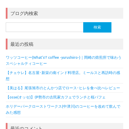
ブログ内検索
検
索:
最近の投稿
ワッツコーヒー(What’s!? coffee -yurushiiro-)｜岡崎の焙煎所で味わう
スペシャルティコーヒー
【チェケレ】名古屋･新栄の南インド料理店。ミールスと再訪時の感
想
【美はる】尾張旭市のとんかつ店でロース･ヒレを食べ比べレビュー
【osse(オッセ)】伊勢市の古民家カフェでランチと桜パフェ
ホリデーパークローストワークス(中津川)のコーヒーを改めて飲んで
みた感想
最近のコメント