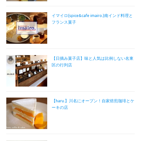
イマイロ(spice&cafe imairo.)南インド料理と
フランス菓子
【日摘み菓子店】味と人気は比例しない名東
区の行列店
【haru.】川名にオープン！自家焙煎珈琲とケ
ーキの店