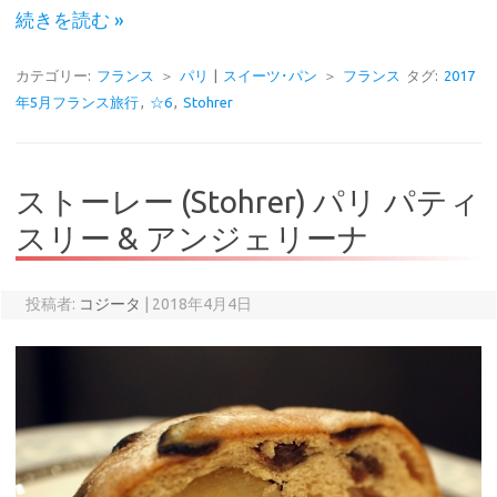
続きを読む »
カテゴリー:
フランス
＞
パリ
|
スイーツ･パン
＞
フランス
タグ:
2017
年5月フランス旅行
,
☆6
,
Stohrer
ストーレー (Stohrer) パリ パティ
スリー & アンジェリーナ
投稿者:
コジータ
|
2018年4月4日