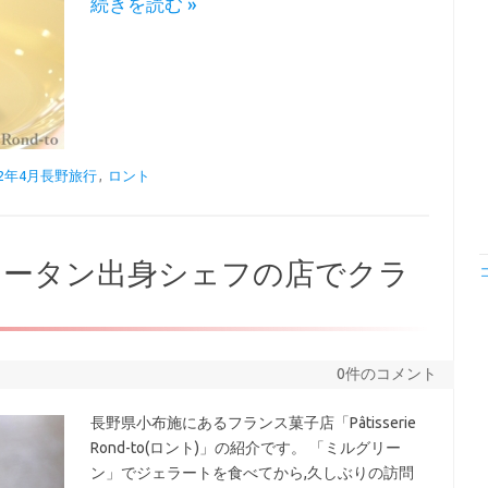
続きを読む »
22年4月長野旅行
,
ロント
ュータン出身シェフの店でクラ
0件のコメント
長野県小布施にあるフランス菓子店「Pâtisserie
Rond-to(ロント)」の紹介です。 「ミルグリー
ン」でジェラートを食べてから,久しぶりの訪問