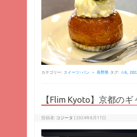
カテゴリー:
スイーツ･パン
＞
長野県
タグ:
☆6
,
20
【Flim Kyoto】京
投稿者:
コジータ
|
2024年6月17日