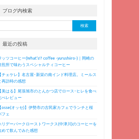
ブログ内検索
検
:
最近の投稿
ッツコーヒー(What’s!? coffee -yurushiiro-)｜岡崎の
焙煎所で味わうスペシャルティコーヒー
【チェケレ】名古屋･新栄の南インド料理店。ミールス
と再訪時の感想
【美はる】尾張旭市のとんかつ店でロース･ヒレを食べ
比べレビュー
【osse(オッセ)】伊勢市の古民家カフェでランチと桜
パフェ
ホリデーパークローストワークス(中津川)のコーヒーを
改めて飲んでみた感想