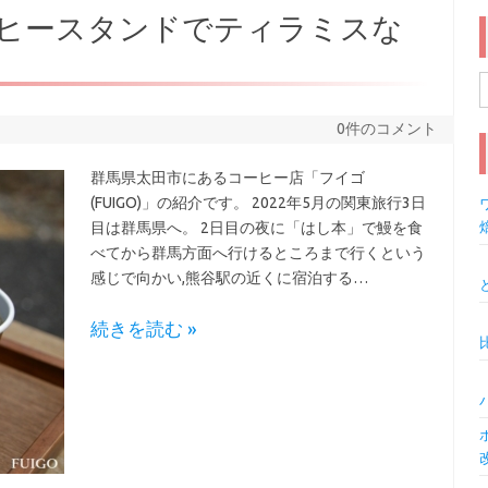
コーヒースタンドでティラミスな
索
0件のコメント
群馬県太田市にあるコーヒー店「フイゴ
(FUIGO)」の紹介です。 2022年5月の関東旅行3日
ワ
目は群馬県へ。 2日目の夜に「はし本」で鰻を食
べてから群馬方面へ行けるところまで行くという
感じで向かい,熊谷駅の近くに宿泊する…
続きを読む »