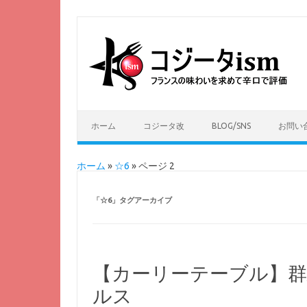
ホーム
コジータ改
BLOG/SNS
お問い
ホーム
»
☆6
»
ページ 2
「
☆6
」タグアーカイブ
【カーリーテーブル】
ルス