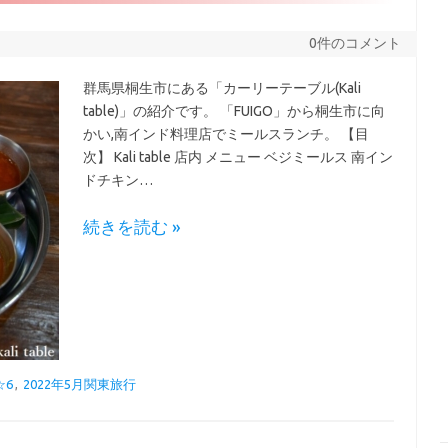
0件のコメント
群馬県桐生市にある「カーリーテーブル(Kali
table)」の紹介です。 「FUIGO」から桐生市に向
かい,南インド料理店でミールスランチ。 【目
次】 Kali table 店内 メニュー ベジミールス 南イン
ドチキン…
続きを読む »
☆6
,
2022年5月関東旅行