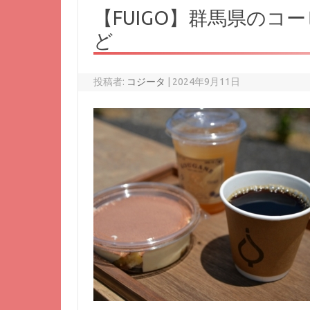
【FUIGO】群馬県の
ど
投稿者:
コジータ
|
2024年9月11日