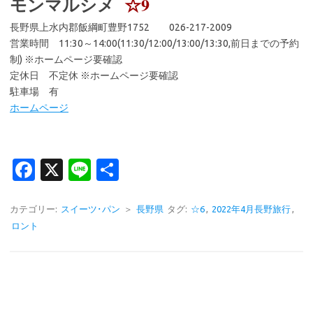
モンマルシメ
☆9
長野県上水内郡飯綱町豊野1752 026-217-2009
営業時間 11:30～14:00(11:30/12:00/13:00/13:30,前日までの予約
制) ※ホームページ要確認
定休日 不定休 ※ホームページ要確認
駐車場 有
ホームページ
Fa
X
Li
共
c
n
有
e
e
カテゴリー:
スイーツ･パン
＞
長野県
タグ:
☆6
,
2022年4月長野旅行
,
ロント
b
o
o
k