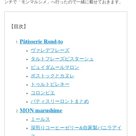
ンチで「モンマルシメ」へ行ったので一緒に載せておきます。
【目次】
Pâtisserie Rond-to
ヴァレデフレーズ
タルトフレーズピスターシュ
ピュイダムールマロン
ボストックとカヌレ
トゥルトピレネー
コロンビエ
パティスリーロントまとめ
MON marushime
ミールス
深煎りコーヒーゼリー&自家製バニラアイ
ス