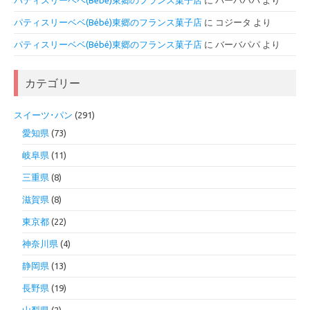
パティスリーベベ(Bébé)東郷のフランス菓子店
に
バーバパパ
より
パティスリーベベ(Bébé)東郷のフランス菓子店
に
コジータ
より
パティスリーベベ(Bébé)東郷のフランス菓子店
に
バーバパパ
より
カテゴリー
スイーツ･パン
(291)
愛知県
(73)
岐阜県
(11)
三重県
(8)
滋賀県
(8)
東京都
(22)
神奈川県
(4)
静岡県
(13)
長野県
(19)