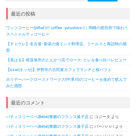
索:
最近の投稿
ワッツコーヒー(What’s!? coffee -yurushiiro-)｜岡崎の焙煎所で味わう
スペシャルティコーヒー
【チェケレ】名古屋･新栄の南インド料理店。ミールスと再訪時の感
想
【美はる】尾張旭市のとんかつ店でロース･ヒレを食べ比べレビュー
【osse(オッセ)】伊勢市の古民家カフェでランチと桜パフェ
ホリデーパークローストワークス(中津川)のコーヒーを改めて飲んで
みた感想
最近のコメント
パティスリーベベ(Bébé)東郷のフランス菓子店
に
コジータ
より
パティスリーベベ(Bébé)東郷のフランス菓子店
に
バーバパパ
より