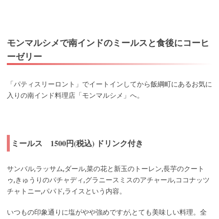
モンマルシメで南インドのミールスと食後にコーヒ
ーゼリー
「パティスリーロント」でイートインしてから飯綱町にあるお気に
入りの南インド料理店「モンマルシメ」へ。
ミールス 1500円(税込) ドリンク付き
サンバル,ラッサム,ダール,菜の花と新玉のトーレン,長芋のクート
ゥ,きゅうりのパチャディ,グラニースミスのアチャール,ココナッツ
チャトニー,パパド,ライスという内容。
いつもの印象通りに塩がやや強めですが,とても美味しい料理。全