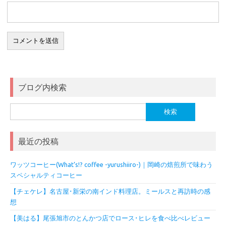
ブログ内検索
検
索:
最近の投稿
ワッツコーヒー(What’s!? coffee -yurushiiro-)｜岡崎の焙煎所で味わう
スペシャルティコーヒー
【チェケレ】名古屋･新栄の南インド料理店。ミールスと再訪時の感
想
【美はる】尾張旭市のとんかつ店でロース･ヒレを食べ比べレビュー