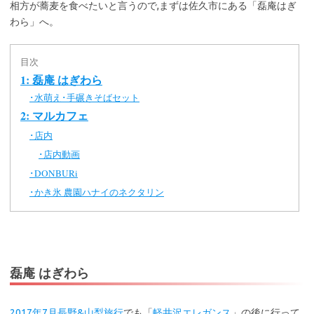
相方が蕎麦を食べたいと言うので,まずは佐久市にある「磊庵はぎ
わら」へ。
目次
1: 磊庵 はぎわら
水萌え･手碾きそばセット
･
2: マルカフェ
店内
･
店内動画
･
DONBURi
･
かき氷 農園ハナイのネクタリン
･
磊庵 はぎわら
2017年7月長野&山梨旅行
でも「
軽井沢エレガンス
」の後に行って