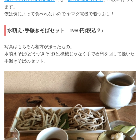
ます。
僕は例によって食べれないので,ヤマダ電機で暇つぶし！
水萌え･手碾きそばセット 1950円(税込？)
写真はもちろん相方が撮ったもの。
水萌えそば(どうづきそば)と,機械じゃなく手で石臼を回して挽いた
手碾きそばのセット。