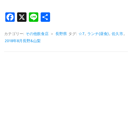
Fa
X
Li
共
c
n
有
e
e
カテゴリー:
その他飲食店
＞
長野県
タグ:
☆7
,
ランチ(昼食)
,
佐久市
,
2018年8月長野&山梨
b
o
o
k