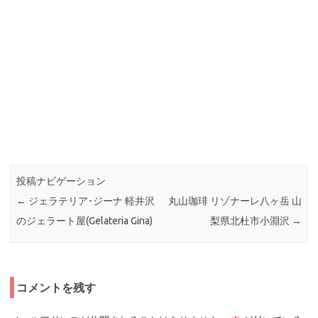
投稿ナビゲーション
←
ジェラテリア･ジーナ 軽井沢
丸山珈琲 リゾナーレ八ヶ岳 山
のジェラート屋(Gelateria Gina)
梨県北杜市小淵沢
→
コメントを残す