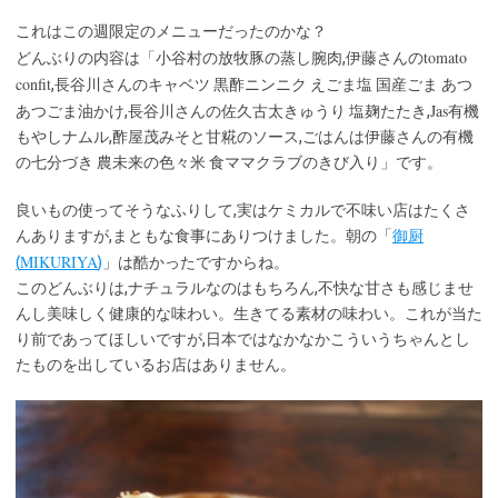
これはこの週限定のメニューだったのかな？
tomato
どんぶりの内容は「小谷村の放牧豚の蒸し腕肉,伊藤さんの
confit
,長谷川さんのキャベツ 黒酢ニンニク えごま塩 国産ごま あつ
Jas
あつごま油かけ,長谷川さんの佐久古太きゅうり 塩麹たたき,
有機
もやしナムル,酢屋茂みそと甘糀のソース,ごはんは伊藤さんの有機
の七分づき 農未来の色々米 食ママクラブのきび入り」です。
良いもの使ってそうなふりして,実はケミカルで不味い店はたくさ
んありますが,まともな食事にありつけました。朝の「
御厨
MIKURIYA
(
)
」は酷かったですからね。
このどんぶりは,ナチュラルなのはもちろん,不快な甘さも感じませ
んし美味しく健康的な味わい。生きてる素材の味わい。これが当た
り前であってほしいですが,日本ではなかなかこういうちゃんとし
たものを出しているお店はありません。