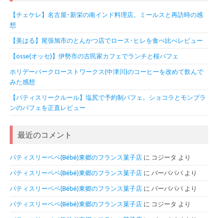
【チェケレ】名古屋･新栄の南インド料理店。ミールスと再訪時の感
想
【美はる】尾張旭市のとんかつ店でロース･ヒレを食べ比べレビュー
【osse(オッセ)】伊勢市の古民家カフェでランチと桜パフェ
ホリデーパークローストワークス(中津川)のコーヒーを改めて飲んで
みた感想
【パティスリークルール】塩尻で予約制パフェ。ショコラとモンブラ
ンのパフェを正直レビュー
最近のコメント
パティスリーベベ(Bébé)東郷のフランス菓子店
に
コジータ
より
パティスリーベベ(Bébé)東郷のフランス菓子店
に
バーバパパ
より
パティスリーベベ(Bébé)東郷のフランス菓子店
に
バーバパパ
より
パティスリーベベ(Bébé)東郷のフランス菓子店
に
コジータ
より