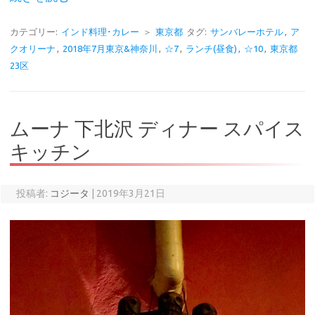
カテゴリー:
インド料理･カレー
＞
東京都
タグ:
サンバレーホテル
,
ア
クオリーナ
,
2018年7月東京&神奈川
,
☆7
,
ランチ(昼食)
,
☆10
,
東京都
23区
ムーナ 下北沢 ディナー スパイス
キッチン
投稿者:
コジータ
|
2019年3月21日