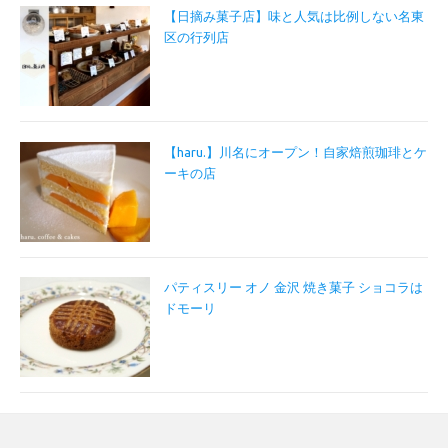
【日摘み菓子店】味と人気は比例しない名東
区の行列店
【haru.】川名にオープン！自家焙煎珈琲とケ
ーキの店
パティスリー オノ 金沢 焼き菓子 ショコラは
ドモーリ