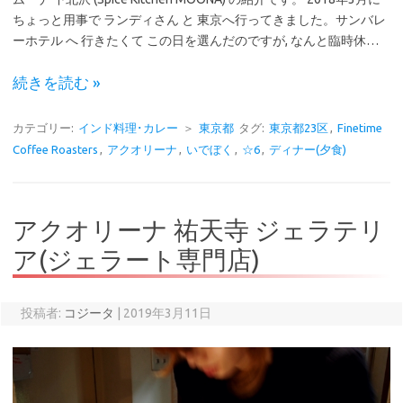
ちょっと用事で ランディさん と 東京へ行ってきました。サンバレ
ーホテル へ 行きたくて この日を選んだのですが, なんと臨時休…
続きを読む »
カテゴリー:
インド料理･カレー
＞
東京都
タグ:
東京都23区
,
Finetime
Coffee Roasters
,
アクオリーナ
,
いでぼく
,
☆6
,
ディナー(夕食)
アクオリーナ 祐天寺 ジェラテリ
ア(ジェラート専門店)
投稿者:
コジータ
|
2019年3月11日