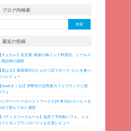
ブログ内検索
検
:
最近の投稿
【チェケレ】名古屋･新栄の南インド料理店。ミールス
と再訪時の感想
【美はる】尾張旭市のとんかつ店でロース･ヒレを食べ
比べレビュー
【osse(オッセ)】伊勢市の古民家カフェでランチと桜
パフェ
ホリデーパークローストワークス(中津川)のコーヒーを
改めて飲んでみた感想
【パティスリークルール】塩尻で予約制パフェ。ショ
コラとモンブランのパフェを正直レビュー