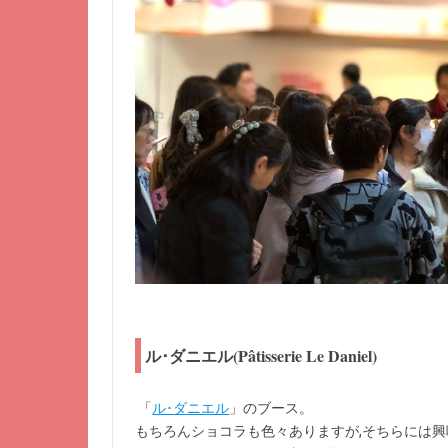
ル･ダニエル(Pâtisserie Le Daniel)
「
ル･ダニエル
」のブース。
もちろんショコラも色々ありますが,そちらには興