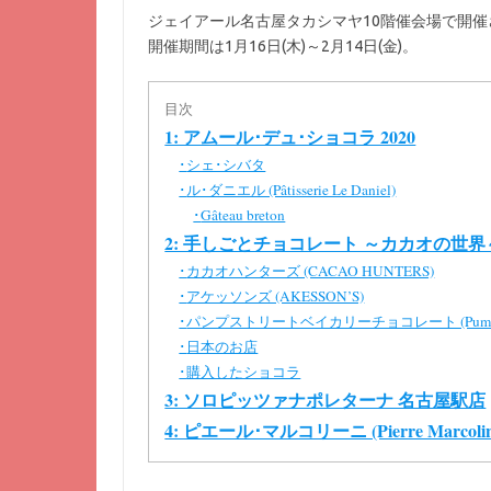
ジェイアール名古屋タカシマヤ10階催会場で開
開催期間は1月16日(木)～2月14日(金)。
目次
1: アムール･デュ･ショコラ 2020
シェ･シバタ
･
ル･ダニエル (Pâtisserie Le Daniel)
･
Gâteau breton
･
2: 手しごとチョコレート ～カカオの世界
カカオハンターズ (CACAO HUNTERS)
･
アケッソンズ (AKESSON’S)
･
パンプストリートベイカリーチョコレート (Pump Street
･
日本のお店
･
購入したショコラ
･
3: ソロピッツァナポレターナ 名古屋駅店
4: ピエール･マルコリーニ (Pierre Marcolin